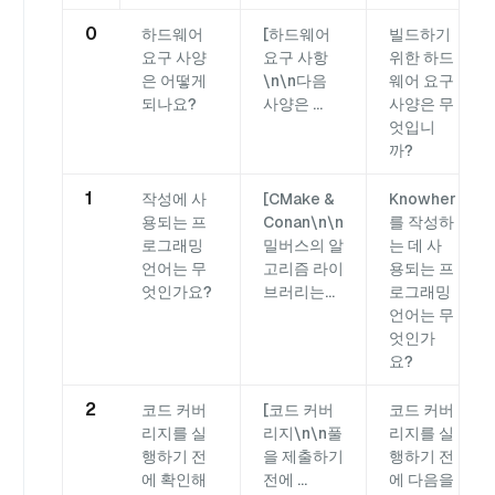
0
하드웨어
[하드웨어
빌드하기
요구 사양
요구 사항
위한 하드
은 어떻게
\n\n다음
웨어 요구
되나요?
사양은 ...
사양은 무
엇입니
까?
1
작성에 사
[CMake &
Knowher
용되는 프
Conan\n\n
를 작성하
로그래밍
밀버스의 알
는 데 사
언어는 무
고리즘 라이
용되는 프
엇인가요?
브러리는...
로그래밍
언어는 무
엇인가
요?
2
코드 커버
[코드 커버
코드 커버
리지를 실
리지\n\n풀
리지를 실
행하기 전
을 제출하기
행하기 전
에 확인해
전에 ...
에 다음을