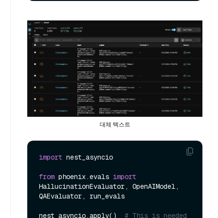
대체 텍스트
import
 nest_asyncio

from
 phoenix.evals 
import
HallucinationEvaluator, OpenAIModel, 
QAEvaluator, run_evals

nest_asyncio.apply()  
# This is needed 