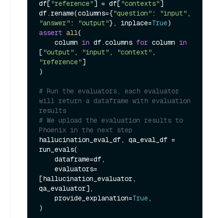
df[
"reference"
] = df[
"contexts"
]

df.rename(columns={
"question"
: 
"input"
, 
"answer"
: 
"output"
}, inplace=
True
assert
all
(

    column 
in
 df.columns 
for
 column 
in
[
"output"
, 
"input"
, 
"context"
, 
"reference"
]

)

# Run the evaluators, each evaluator 
will return a dataframe with evaluation 
results
# We upload the evaluation results to 
Phoenix in the next step
hallucination_eval_df, qa_eval_df = 
run_evals(

    dataframe=df,

    evaluators=
[hallucination_evaluator, 
qa_evaluator],

    provide_explanation=
True
,
