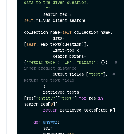
data to the given question.

        """
        search_res = 
self
.milvus_client.search(

collection_name=
self
.collection_name,

            data=
[
self
._emb_text(question)],

            limit=top_k,

            search_params=
{
"metric_type"
: 
"IP"
, 
"params"
: {}},  
# 
inner product distance
            output_fields=[
"text"
],  
# 
Return the text field
        )

        retrieved_texts = 
[res[
"entity"
][
"text"
] 
for
 res 
in
search_res[
0
]]

return
 retrieved_texts[:top_k]

def
answer
(
        self,

        question: 
str
,
