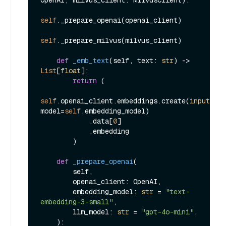
self
._prepare_openai(openai_client)

self
._prepare_milvus(milvus_client)

def
_emb_text
(
self, text: 
str
) -> 
List
[
float
]:

return
 (

self
.openai_client.embeddings.create(
input
=tex
model=
self
.embedding_model)

            .data[
0
]

            .embedding

        )

def
_prepare_openai
(
        self,

        openai_client: OpenAI,

        embedding_model: 
str
 = 
"text-
embedding-3-small"
,

        llm_model: 
str
 = 
"gpt-4o-mini"
,

):
