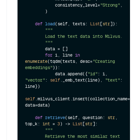
            consistency_level=
"Strong"
,

        )

def
load
(
self, texts: 
List
[
str
]
):

"""

        Load the text data into Milvus.

        """
        data = []

for
 i, line 
in
enumerate
(tqdm(texts, desc=
"Creating 
embeddings"
)):

            data.append({
"id"
: i, 
"vector"
: 
self
._emb_text(line), 
"text"
: 
line})

self
.milvus_client.insert(collection_name=
self
data=data)

def
retrieve
(
self, question: 
str
, 
top_k: 
int
 = 
3
) -> 
List
[
str
]:

"""

        Retrieve the most similar text 