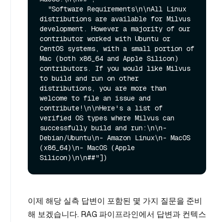
  "Software Requirements\n\nAll Linux 
distributions are available for Milvus 
development. However a majority of our 
contributor worked with Ubuntu or 
CentOS systems, with a small portion of 
Mac (both x86_64 and Apple Silicon) 
contributors. If you would like Milvus 
to build and run on other 
distributions, you are more than 
welcome to file an issue and 
contribute!\n\nHere's a list of 
verified OS types where Milvus can 
successfully build and run:\n\n- 
Debian/Ubuntu\n- Amazon Linux\n- MacOS 
(x86_64)\n- MacOS (Apple 
이제 해당 실측 답변이 포함된 몇 가지 질문을 준비
해 보겠습니다. RAG 파이프라인에서 답변과 컨텍스