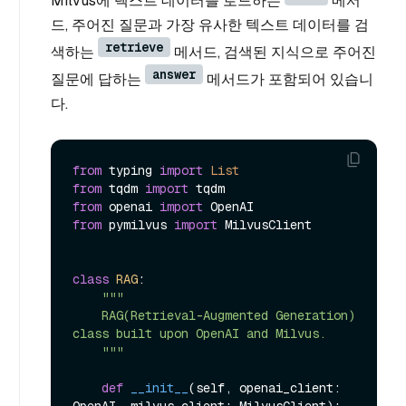
Milvus에 텍스트 데이터를 로드하는
메서
드, 주어진 질문과 가장 유사한 텍스트 데이터를 검
retrieve
색하는
메서드, 검색된 지식으로 주어진
answer
질문에 답하는
메서드가 포함되어 있습니
다.
from
 typing 
import
List
from
 tqdm 
import
from
 openai 
import
from
 pymilvus 
import
 MilvusClient

class
RAG
:

"""

    RAG(Retrieval-Augmented Generation) 
class built upon OpenAI and Milvus.

    """
def
__init__
(
self, openai_client: 
OpenAI, milvus_client: MilvusClient
):
