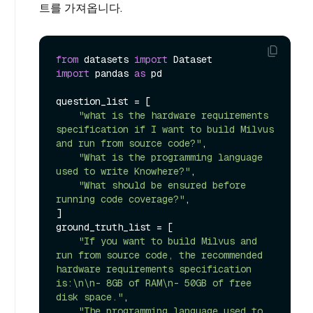
트를 가져옵니다.
from
 datasets 
import
import
 pandas 
as
 pd

question_list = [

"what is the hardware requirements 
specification if I want to build Milvus 
and run from source code?"
,

"What is the programming language 
used to write Knowhere?"
,

"What should be ensured before 
running code coverage?"
,

]

ground_truth_list = [

"If you want to build Milvus and 
run from source code, the recommended 
hardware requirements specification 
is:\n\n- 8GB of RAM\n- 50GB of free 
disk space."
,

"The programming language used to 