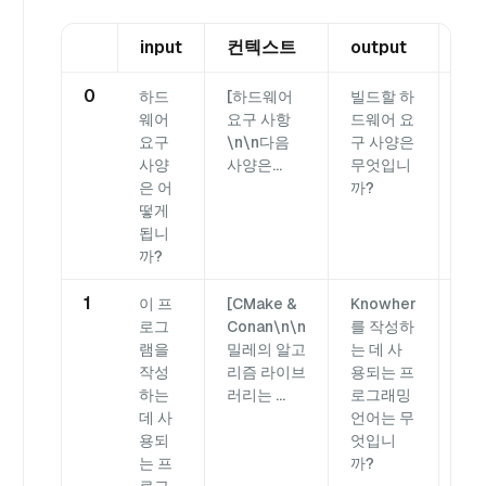
input
컨텍스트
output
gr
0
하드
[하드웨어
빌드할 하
밀
웨어
요구 사항
드웨어 요
고 
요구
\n\n다음
구 사양은
행
사양
사양은...
무엇입니
같은
은 어
까?
요
떻게
됩니
까?
1
이 프
[CMake &
Knowher
Kn
로그
Conan\n\n
를 작성하
성하
램을
밀레의 알고
는 데 사
된
작성
리즘 라이브
용되는 프
언
하는
러리는 ...
로그래밍
데 사
언어는 무
용되
엇입니
는 프
까?