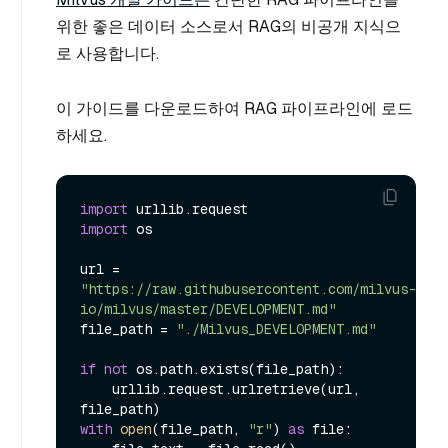
위한 좋은 데이터 소스로서 RAG의 비공개 지식으
로 사용합니다.
이 가이드를 다운로드하여 RAG 파이프라인에 로드
하세요.
import
import
 os

url = 
"https://raw.githubusercontent.com/milvus-
io/milvus/master/DEVELOPMENT.md"
file_path = 
"./Milvus_DEVELOPMENT.md"
if
not
 os.path.exists(file_path):

    urllib.request.urlretrieve(url, 
with
open
(file_path, 
"r"
) 
as
 file:
