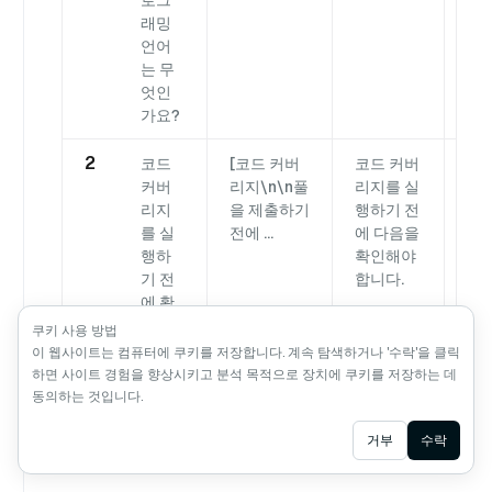
로그
래밍
언어
는 무
엇인
가요?
2
코드
[코드 커버
코드 커버
코
커버
리지\n\n풀
리지를 실
실
리지
을 제출하기
행하기 전
다
를 실
전에 ...
에 다음을
합니
행하
확인해야
기 전
합니다.
에 확
인해
쿠키 사용 방법
야 할
이 웹사이트는 컴퓨터에 쿠키를 저장합니다. 계속 탐색하거나 '수락'을 클릭
사항
하면 사이트 경험을 향상시키고 분석 목적으로 장치에 쿠키를 저장하는 데
은 무
동의하는 것입니다.
엇입
Ask AI
니까?
거부
수락