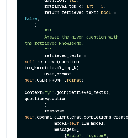
        retrieval_top_k: 
int
 = 
3
,

        return_retrieved_text: 
bool
 = 
False
,

):

"""

        Answer the given question with 
the retrieved knowledge.

        """
        retrieved_texts = 
self
.retrieve(question, 
top_k=retrieval_top_k)

        user_prompt = 
self
.USER_PROMPT.
format
(

context=
"\n"
.join(retrieved_texts), 
question=question

        )

        response = 
self
.openai_client.chat.completions.create(

            model=
self
.llm_model,

            messages=[

                {
"role"
: 
"system"
, 