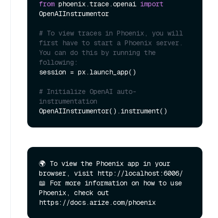
from
 phoenix.trace.openai 
import
OpenAIInstrumentor

# To view traces in Phoenix, you will 
first have to start a Phoenix server. 
You can do this by running the 
following:
session = px.launch_app()

# Initialize OpenAI auto-
instrumentation
🌍 To view the Phoenix app in your 
browser, visit http://localhost:6006/

📖 For more information on how to use 
Phoenix, check out 