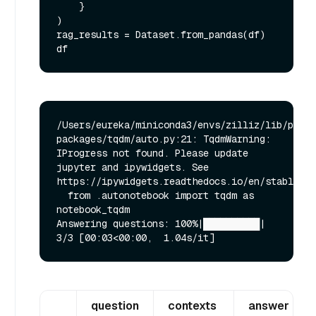
    }

)

rag_results = Dataset.from_pandas(df)

/Users/eureka/miniconda3/envs/zilliz/lib/pytho
packages/tqdm/auto.py:21: TqdmWarning: 
IProgress not found. Please update 
jupyter and ipywidgets. See 
https://ipywidgets.readthedocs.io/en/stable/us
  from .autonotebook import tqdm as 
notebook_tqdm

Answering questions: 100%|██████████| 
question
contexts
answer