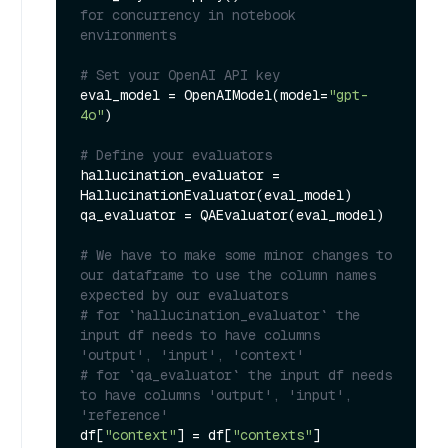
for concurrency in notebook 
environments
# Set your OpenAI API key
eval_model = OpenAIModel(model=
"gpt-
4o"
)

# Define your evaluators
hallucination_evaluator = 
HallucinationEvaluator(eval_model)

qa_evaluator = QAEvaluator(eval_model)

# We have to make some minor changes to 
our dataframe to use the column names 
expected by our evaluators
# for `hallucination_evaluator` the 
input df needs to have columns 
'output', 'input', 'context'
# for `qa_evaluator` the input df needs 
to have columns 'output', 'input', 
'reference'
df[
"context"
] = df[
"contexts"
]
