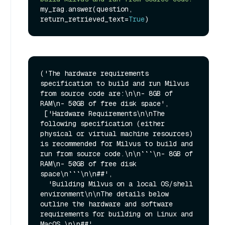
my_rag.answer(question, 
return_retrieved_text=
True
('The hardware requirements 
specification to build and run Milvus 
from source code are:\n\n- 8GB of 
RAM\n- 50GB of free disk space',

 ['Hardware Requirements\n\nThe 
following specification (either 
physical or virtual machine resources) 
is recommended for Milvus to build and 
run from source code.\n\n```\n- 8GB of 
RAM\n- 50GB of free disk 
space\n```\n\n##',

  'Building Milvus on a local OS/shell 
environment\n\nThe details below 
outline the hardware and software 
requirements for building on Linux and 
MacOS.\n\n##',
