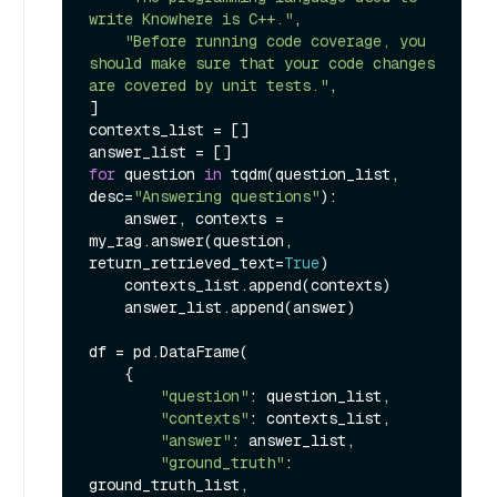
write Knowhere is C++."
,

"Before running code coverage, you 
should make sure that your code changes 
are covered by unit tests."
,

]

contexts_list = []

for
 question 
in
 tqdm(question_list, 
desc=
"Answering questions"
):

    answer, contexts = 
my_rag.answer(question, 
return_retrieved_text=
True
)

    contexts_list.append(contexts)

    answer_list.append(answer)

df = pd.DataFrame(

    {

"question"
: question_list,

"contexts"
: contexts_list,

"answer"
: answer_list,

"ground_truth"
: 
ground_truth_list,
