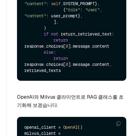
"content"
: 
self
.SYSTEM_PROMPT},

                {
"role"
: 
"user"
, 
"content"
: user_prompt},

            ],

        )

if
not
 return_retrieved_text:

return
response.choices[
0
].message.content

else
:

return
response.choices[
0
].message.content, 
OpenAI와 Milvus 클라이언트로 RAG 클래스를 초
기화해 보겠습니다.
openai_client = 
OpenAI
()

milvus_client = 