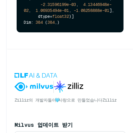
-2.31596199e-03
,  
4.13446948e-
02
,  
1.06935494e-01
, 
-1.08258888e-01
],

      dtype=
float32
)]

Dim: 
384
 (
384
Zilliz의 개발자들이
사랑으로 만들었습니다
Zilliz
Milvus 업데이트 받기