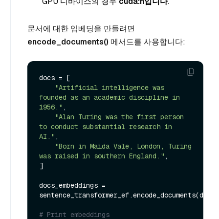
GPU 디바이스의 경우
cuda:n입니다
.
문서에 대한 임베딩을 만들려면
encode_documents()
메서드를 사용합니다:
docs = [

"Artificial intelligence was 
founded as an academic discipline in 
1956."
,

"Alan Turing was the first person 
to conduct substantial research in 
AI."
,

"Born in Maida Vale, London, Turing 
was raised in southern England."
,

]

docs_embeddings = 
sentence_transformer_ef.encode_documents(docs)

# Print embeddings