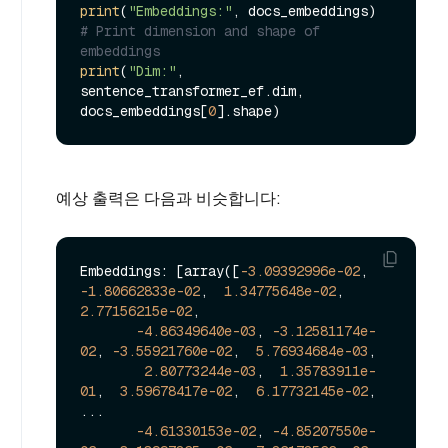
print
(
"Embeddings:"
# Print dimension and shape of 
embeddings
print
(
"Dim:"
, 
sentence_transformer_ef.dim, 
docs_embeddings[
0
예상 출력은 다음과 비슷합니다:
Embeddings: [array([
-3.09392996e-02
, 
-1.80662833e-02
,  
1.34775648e-02
,  
2.77156215e-02
,

-4.86349640e-03
, 
-3.12581174e-
02
, 
-3.55921760e-02
,  
5.76934684e-03
,

2.80773244e-03
,  
1.35783911e-
01
,  
3.59678417e-02
,  
6.17732145e-02
,

...

-4.61330153e-02
, 
-4.85207550e-