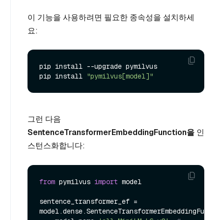
이 기능을 사용하려면 필요한 종속성을 설치하세
요:
pip install --upgrade pymilvus

pip install 
"pymilvus[model]"
그런 다음
SentenceTransformerEmbeddingFunction을
인
스턴스화합니다:
from
 pymilvus 
import
 model

sentence_transformer_ef = 
model.dense.SentenceTransformerEmbeddingFuncti