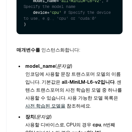
    model_name=
'all-MiniLM-L6-v2'
, 
# 
Specify the model name
    device=
'cpu'
# Specify the device 
to use, e.g., 'cpu' or 'cuda:0'
매개변수를
인스턴스화합니다:
model_name
(문자열
)
인코딩에 사용할 문장 트랜스포머 모델의 이름
입니다. 기본값은
all-MiniLM-L6-v2입니다
. 센
텐스 트랜스포머의 사전 학습된 모델 중 하나를
사용할 수 있습니다. 사용 가능한 모델 목록은
사전 학습된 모델을
참조하세요.
장치
(문자열
)
사용할 디바이스로, CPU의 경우
cpu
, n번째