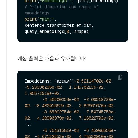
print
(
"Embeddings:"
# Print dimension and shape of 
embeddings
print
(
"Dim:"
, 
sentence_transformer_ef.dim, 
query_embeddings[
0
예상 출력은 다음과 유사합니다:
Embeddings: [array([
-2.52114702e-02
, 
-5.29330298e-02
,  
1.14570223e-02
,  
1.95571519e-02
,

-2.46500354e-02
, 
-2.66519729e-
02
, 
-8.48201662e-03
,  
2.82961670e-02
,

-3.65092754e-02
,  
7.50745758e-
02
,  
4.28900979e-02
,  
7.18822703e-02
,

...

-6.76431581e-02
, 
-6.45996556e-
02
, 
-4.67132553e-02
,  
4.78532910e-02
,
