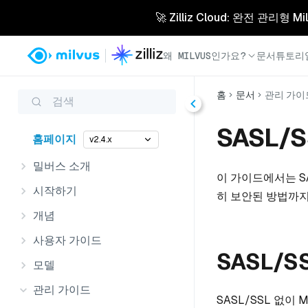
🚀 Zilliz Cloud: 완전 관
왜 MILVUS인가요?
문서
튜토리
홈
문서
관리 가이
검색
SASL/
홈페이지
v2.4.x
밀버스 소개
이 가이드에서는 S
시작하기
히 보안된 방법까지 
개념
사용자 가이드
SASL/S
모델
관리 가이드
SASL/SSL 없이 