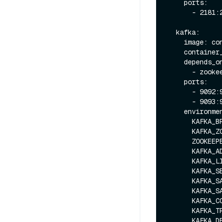
    ports:

      - 2181:2181

  kafka:

    image: confluentinc/cp-kafka:latest

    container_name: kafka

    depends_on:

      - zookeeper

    ports:

      - 9092:9092

      - 9093:9093

    environment:

      KAFKA_BROKER_ID: 1

      KAF
      ZOO
      KAFKA_ADVERTISED_LISTENERS: SASL_PLAINTEXT://localhost:9093

      KAFKA_LISTENER_SECURITY_PROTOCOL_MAP: SASL_PLAINTEXT:SASL_PLAINTEXT

      KAFKA_SECURITY_INTER_BROKER_PROTOCOL: SASL_PLAINTEXT

      KAFKA_SASL_MECHANISM_INTER_BROKER_PROTOCOL: PLAIN

      KAFKA_SASL_ENABLED_MECHANISMS: PLAIN

      KAFKA_CONFLUENT_TOPIC_REPLICATION_FACTOR: 1

      KAFKA_TRANSACTION_STATE_LOG_REPLICATION_FACTOR: 1

      KAFKA_DEFAULT_REPLICATION_FACTOR: 1
