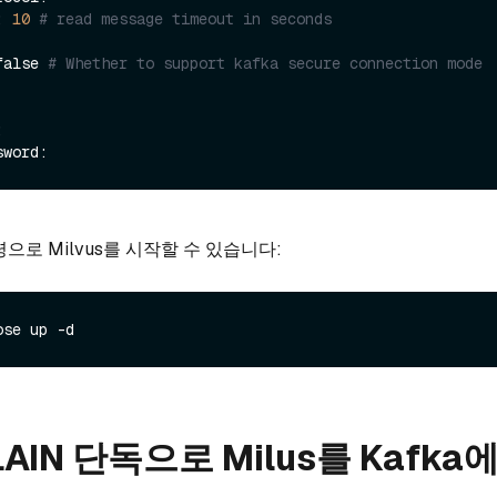
: 
10
# read message timeout in seconds
 false 
# Whether to support kafka secure connection mode
으로 Milvus를 시작할 수 있습니다:
LAIN 단독으로 Milus를 Kafka