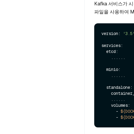
Kafka 서비스가 
파일을 사용하여 Mi
version: 
'3.5
services:

  etcd:

    ......

  minio:

    ......

  standalone:

    container_name: milvus-standalone

    ......

    volumes:

      - 
${DOC
      - 
${DOC