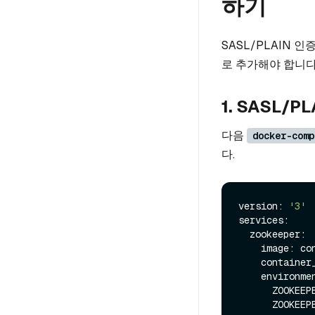
하기
SASL/PLAIN 
로 추가해야 합니다
1. SASL/
다음
docker-comp
다.
version: 
'3'
services:

  zookeeper:

    image: confluentinc/cp-zookeeper:latest

    container_name: zookeeper

    environment:

      ZOOKEEPER_CLIENT_PORT: 2181

      ZOOKEEPER_TICK_TIME: 2000
