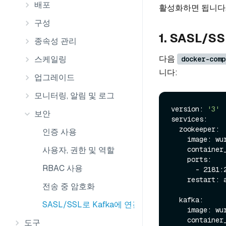
배포
활성화하면 됩니다.
구성
1. SASL/
종속성 관리
다음
스케일링
docker-comp
니다:
업그레이드
모니터링, 알림 및 로그
version: 
'3'
보안
services:

  zookeeper:

인증 사용
    image: wurstmeister/zookeeper:latest

사용자, 권한 및 역할
    container_name: zookeeper

    ports:

RBAC 사용
      - 2181:2181

    restart: always

전송 중 암호화
  kafka:

SASL/SSL로 Kafka에 연결하기
    image: wurstmeister/kafka:latest

    container_name: kafka

도구