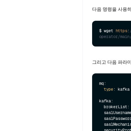
다음 명령을 사용하
$ wget 
https
:
operator/main
그리고 다음 파라
mq:

type
: kafka

kafka:

  brokerList:
  saslUsername:

  saslPassword:

  saslMechanisms:

  securityProtocol:
