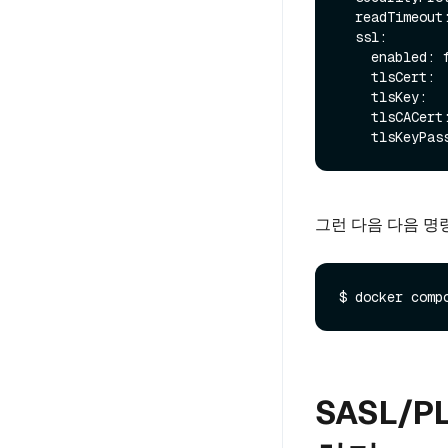
  readTimeout
  ssl:

    enabled:
    tlsCert: 

    tlsKey:

    tlsCACert:

그런 다음 다음 명령
SASL/P