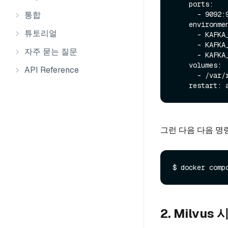
    ports:

통합
      - 9092:9092

    environment:

튜토리얼
      - KAFKA_ZOOKEEPER_CONNECT=zookeeper:2181

      - KAFKA_ADVERTISED_LISTENERS=PLAINTEXT://localhost:9092

자주 묻는 질문
      - KAFKA_LISTENERS=PLAINTEXT://:9092

    volumes:

API Reference
      - /var/run/docker.sock:/var/run/docker.sock

그런 다음 다음 명령
2. Milvu