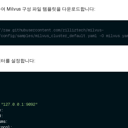
여 Milvus 구성 파일 템플릿을 다운로드합니다:
//raw.githubusercontent.com/zilliztech/milvus-
/config/samples/milvus_cluster_default.yaml -O milvus.ya
미터를 설정합니다:
 
"127.0.0.1:9092"