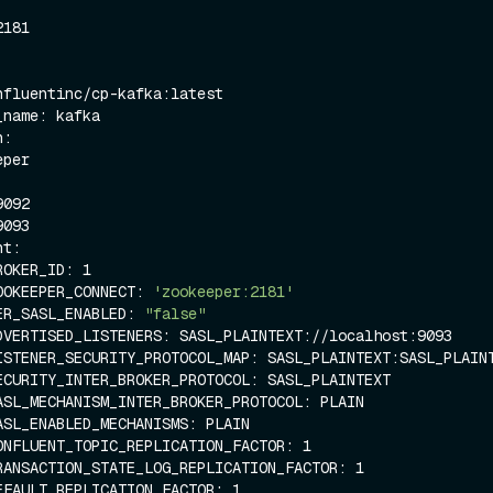
KA_ZOOKEEPER_CONNECT: 
'zookeeper:2181'
KEEPER_SASL_ENABLED: 
"false"