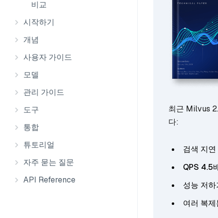
비교
시작하기
개념
사용자 가이드
모델
관리 가이드
최근 Milvu
도구
다:
통합
튜토리얼
검색 지연 
자주 묻는 질문
QPS 4.
API Reference
성능 저하
여러 복제