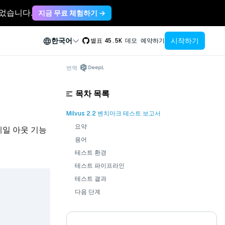
축되었습니다.
지금 무료 체험하기 →
시작하기
한국어
별표
45.5K
데모 예약하기
번역
목차 목록
Milvus 2.2 벤치마크 테스트 보고서
요약
스케일 아웃 기능
용어
테스트 환경
테스트 파이프라인
테스트 결과
다음 단계