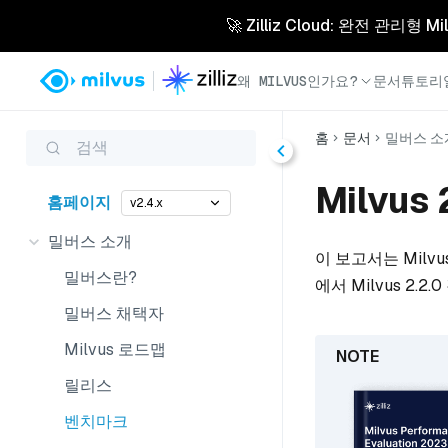
🚀 Zilliz Cloud: 완전 관
왜 MILVUS인가요?
문서
튜토리
홈
문서
밀버스 소
검색
Milvu
홈페이지
v2.4.x
밀버스 소개
이 보고서는 Milv
밀버스란?
에서 Milvus 2
밀버스 채택자
Milvus 로드맵
릴리스
벤치마크