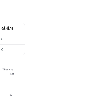
실패/s
0
0