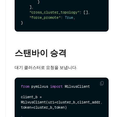
        }

    ],

"cross_cluster_topology"
: [],

"force_promote"
: 
True
,

스탠바이 승격
대기 클러스터로 요청을 보냅니다.
from
 pymilvus 
import
 MilvusClient

client_b = 
MilvusClient(uri=cluster_b_client_addr, 
token=cluster_b_token)
