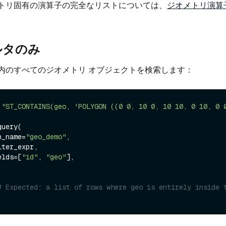
トリ固有の演算子の完全なリストについては、
ジオメトリ演算
ルタのみ
内のすべてのジオメトリ オブジェクトを検索します：
 
"ST_CONTAINS(geo, 'POLYGON ((0 0, 10 0, 10 10, 0 10, 0 
uery(

on_name=
"geo_demo"
,

lter_expr,

ields=[
"id"
, 
"geo"
],

# Expected: a list of rows where geo is entirely inside t