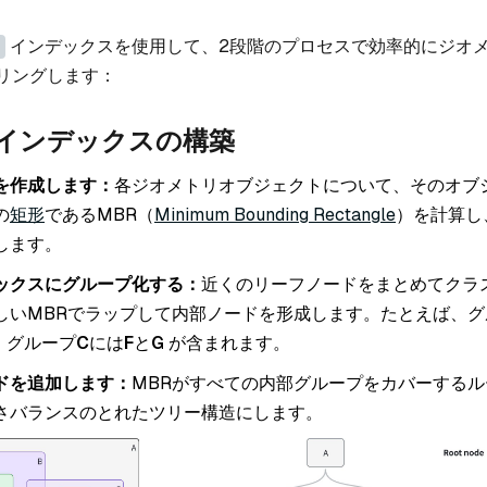
インデックスを使用して、2段階のプロセスで効率的にジオ
リングします：
: インデックスの構築
を作成します：
各ジオメトリオブジェクトについて、そのオブ
の
矩形
であるMBR（
Minimum Bounding Rectangle
）を計算し
します。
ックスにグループ化する：
近くのリーフノードをまとめてクラ
しいMBRでラップして内部ノードを形成します。たとえば、グ
、グループ
C
には
F
と
G
が含まれます。
ドを追加します：
MBRがすべての内部グループをカバーする
さバランスのとれたツリー構造にします。