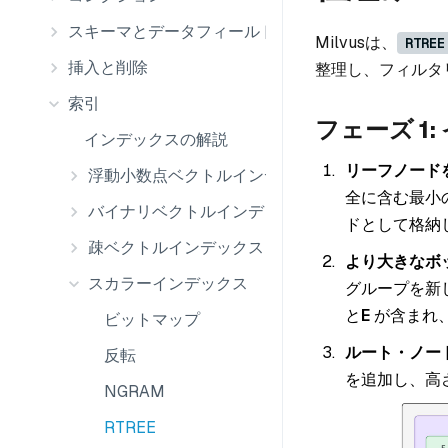
スキーマとデータフィールド
Milvusは、
RTREE
挿入と削除
整理し、フィルタ
索引
フェーズ 1
インデックスの解説
リーフノード
浮動小数点ベクトルインデックス
全に含む最小
バイナリベクトルインデックス
ドとして格納
疎ベクトルインデックス
より大きなボ
スカラーインデックス
グループを新
と
E
が含まれ
ビットマップ
ルート・ノー
反転
を追加し、高
NGRAM
RTREE