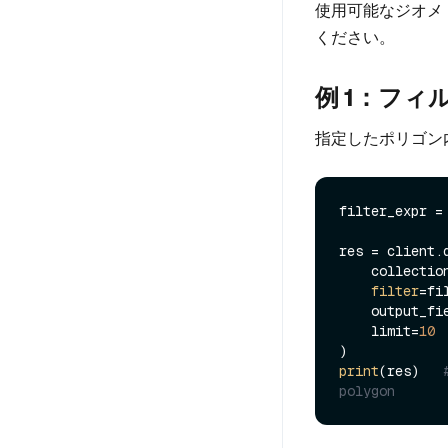
使用可能なジオメ
ください。
例 1：フィ
指定したポリゴン
filter_expr =
res = client.q
    collecti
filter
=fi
    output_f
    limit=
10
print
(res)   
polygon