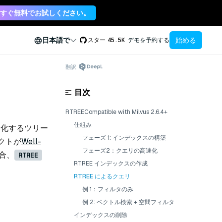
すぐ無料でお試しください。
始める
日本語で
スター
45.5K
デモを予約する
翻訳
目次
RTREECompatible with Milvus 2.6.4+
仕組み
化するツリー
フェーズ 1: インデックスの構築
クトが
Well-
フェーズ2：クエリの高速化
合、
RTREE
RTREE インデックスの作成
RTREE によるクエリ
例 1：フィルタのみ
例 2: ベクトル検索 + 空間フィルタ
インデックスの削除