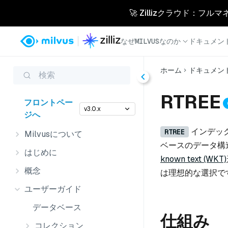
🚀 Zillizクラウド：フル
なぜMILVUSなのか
ドキュメン
ホーム
ドキュメン
検索
RTREE
フロントペー
v3.0.x
ジへ
インデックス
RTREE
Milvusについて
ベースのデータ構
はじめに
known text (WKT)
概念
は理想的な選択で
ユーザーガイド
データベース
仕組み
コレクション