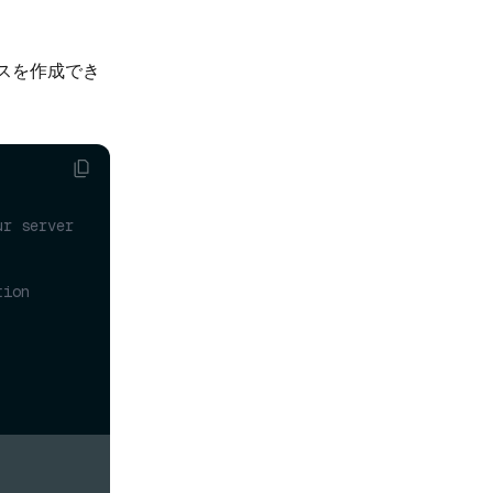
スを作成でき
r server 
ion 