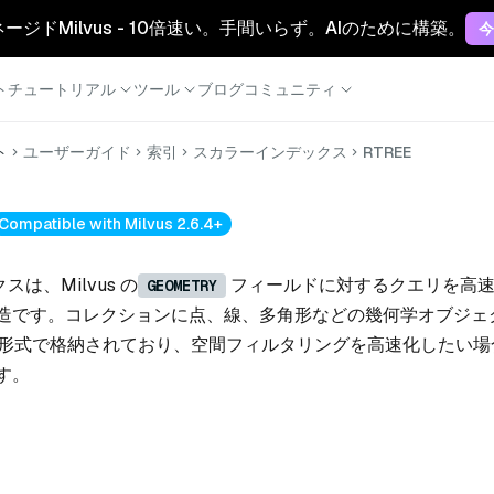
マネージドMilvus - 10倍速い。手間いらず。AIのために構築。
今
ト
チュートリアル
ツール
ブログ
コミュニティ
ト
ユーザーガイド
索引
スカラーインデックス
RTREE
Compatible with Milvus 2.6.4+
は、Milvus の
フィールドに対するクエリを高速
GEOMETRY
造です。コレクションに点、線、多角形などの幾何学オブジェ
形式で格納されており、空間フィルタリングを高速化したい場
す。