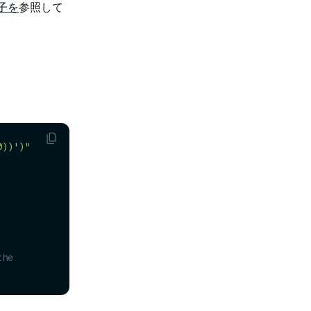
子を
参照して
0))')"
he 