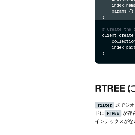
    index_nam
    params=
)
# Create the 
client.create_
    collecti
    index_params=index_params

RTREE
式でジオ
filter
ドに
が存在
RTREE
インデックスがな