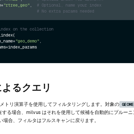
e=
"rtree_geo"
,  
# Optional, name your index
{}                
# No extra params needed
index on the collection
index(

on_name=
"geo_demo"
,

 によるクエリ
メトリ演算子を使用してフィルタリングします。対象の
GEOME
する場合、milvus はそれを使用して候補を自動的にプルー
い場合、フィルタはフルスキャンに戻ります。