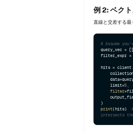
例 2: ベク
直線と交差する最
# Assume you'
query_vec = [
filter_expr =
hits = client.
    collecti
    data=query_vec,

    limit=
5
,

filter
=fi
    output_f
print
(hits)  
intersects th