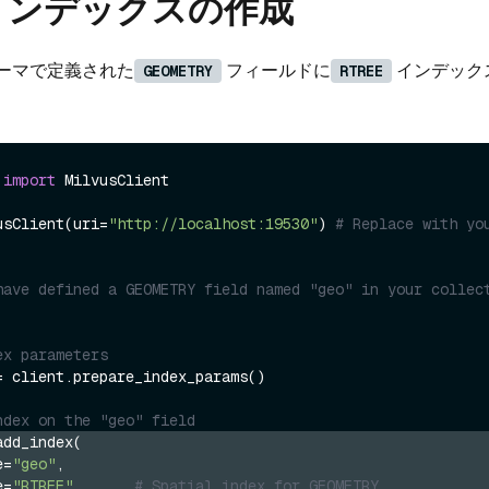
E インデックスの作成
ーマで定義された
フィールドに
インデック
GEOMETRY
RTREE
 
import
 MilvusClient

usClient(uri=
"http://localhost:19530"
) 
# Replace with you
have defined a GEOMETRY field named "geo" in your collect
ex parameters
= client.prepare_index_params()

ndex on the "geo" field
add_index(
e=
"geo"
,
e=
"RTREE"
,      
# Spatial index for GEOMETRY