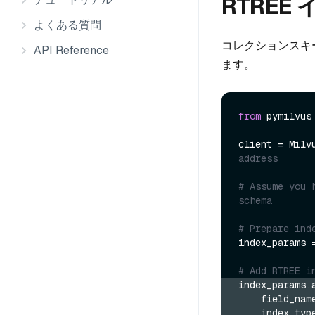
RTRE
よくある質問
コレクションスキ
API Reference
ます。
from
 pymilvus
client = Milv
address
# Assume you 
schema
# Prepare ind
index_params 
# Add RTREE i
index_params.
    field_nam
    index_typ