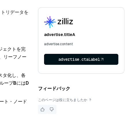
メトリデータを
advertise.titleA
advertise.content
ジェクトを完
、リーフノー
advertise.ctaLabel
スタ化し、各
ループ
B
には
D
フィードバック
このページは役に立ちましたか ？
ルート・ノード