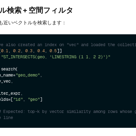
トル検索 + 空間フィルタ
も近いベクトルを検索します：
ve also created an index on "vec" and loaded the collect
[
0.1
, 
0.2
, 
0.3
, 
0.4
, 
0.5
]]

 
"ST_INTERSECTS(geo, 'LINESTRING (1 1, 2 2)')"
search(

on_name=
"geo_demo"
,

lter_expr,

ields=[
"id"
, 
"geo"
]

# Expected: top-k by vector similarity among rows whose g
e line