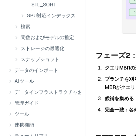
STL_SORT
GPU対応インデックス
検索
関数およびモデルの推定
ストレージの最適化
フェーズ2
スナップショット
クエリMBRの
データのインポート
ブランチを刈
AIツール
MBRがクエ
データインフラストラクチャおよび統合
候補を集める
管理ガイド
完全一致：
各
ツール
連携機能
チュートリアル