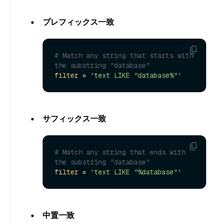
プレフィックス一致
# Match any string that starts with 
the substring "database"
filter
 = 
'text LIKE "database%"'
サフィックス一致
# Match any string that ends with 
the substring "database"
filter
 = 
'text LIKE "%database"'
中置一致