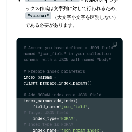
– NGRAM インデ
ックス作成は文字列に対して行われるため、
"varchar"
（大文字小文字を区別しない）
である必要があります。
# Assume you have defined a JSON field 
named "json_field" in your collection 
schema, with a JSON path named "body"
# Prepare index parameters
index_params = 
client.prepare_index_params()

# Add NGRAM index on a JSON field
index_params.add_index(
    field_name=
"json_field"
,              
# Target JSON field
    index_type=
"NGRAM"
,                   
# Index type is NGRAM
    index_name=
"json_ngram_index"
,        