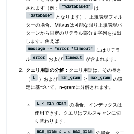
"%database%"
されます（例：
は
"database"
となります）。正規表現フィル
ターの場合、Milvusは可能な限り正規表現パ
ターンから固定のリテラル部分文字列を抽出
します。例えば、
message =~ "error.*timeout"
にはリテラ
error
timeout
ル
および
が含まれます。
クエリ用語の分解：
クエリ用語は、その長さ
L
min_gram
max_gram
（
）および
と
の設
定に基づいて、
n-gram
に分解されます。
L < min_gram
の場合、インデックスは
使用できず、クエリはフルスキャンに切
り替わります。
min_gram ≤ L ≤ max_gram
の場合、クエ