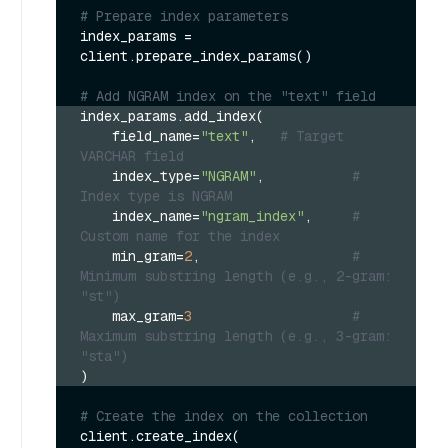
# Prepare index parameters
index_params = 
client.prepare_index_params()

# Add NGRAM index on the "text" field
index_params.add_index(
    field_name=
"text"
,   
# Target 
VARCHAR field
    index_type=
"NGRAM"
,           
# 
Index type is NGRAM
    index_name=
"ngram_index"
,     
# 
Custom name for the index
    min_gram=
2
,                   
# 
Minimum substring length (e.g., 2-gram: 
"st")
    max_gram=
3
# 
Maximum substring length (e.g., 3-gram: 
"sta")
)
# Create the index on the collection
client.create_index(
