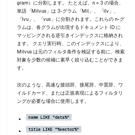
gram
）に分割します。 たとえば、
n = 3
の場合、
単語
「Milvus」
は 3-グラム
「Mil」
、
「ilv」
、
「lvu」
、
「vus」
に分割されます
。
これらの n-グ
ラムは、各グラムが出現するドキュメント ID に
マッピングされる逆引きインデックスに格納され
ます
。
クエリ実行時、このインデックスにより、
Milvus は元のフィルタ条件を検証する前に、検索
対象を少数の候補に素早く絞り込むことができま
す。
次のような、高速な接頭辞、接尾辞、中置辞、ワ
イルドカード、または正規表現によるフィルタリ
ングが必要な場合に使用します。
name LIKE "data%"
title LIKE "%vector%"