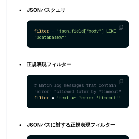
JSONパスクエリ
filter
 = 
'json_field["body"] LIKE 
"%database%"'
正規表現フィルター
# Match log messages that contain 
"error" followed later by "timeout"
filter
 = 
'text =~ "error.*timeout"'
JSONパスに対する正規表現フィルター