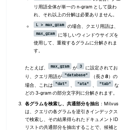
リ用語全体が単一の n-gram として扱わ
れ、それ以上の分解は必要ありません。
L > max_gram
の場合、クエリ用語は、
max_gram
に等しいウィンドウサイズを
使用して、重複するグラムに分解されま
す。
max_gram
3
たとえば、
が
に設定されてお
"database"
り、クエリ用語が
（長さ
8
）の
"dat"
"ata"
"tab"
場合、これは
、
、
な
どの 3-gram の部分文字列に分解されます。
各グラムを検索し、共通部分を抽出
：Milvus
は、クエリの各グラムを逆引きインデックス
で検索し、その結果得られたドキュメントID
リストの共通部分を抽出することで、候補と