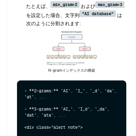
min_gram=2
max_gram=3
たとえば、
および
"AI database"
を設定した場合、文字列
は
次のように分割されます:
N-gramインデックスの構築
- **2-grams:** `AI`, `I_`, `_d`, `da`, 
`at`, ...

- **3-grams:** `AI_`, `I_d`, `_da`, 
`dat`, `ata`, ...

<div class="alert note">
