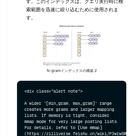
す。このインデックスは、クエリ実行時に検
索範囲を迅速に絞り込むために使用されま
す。
N-gramインデックスの構築 2
<div class="alert note">

A wider `[min_gram, max_gram]` range 
creates more grams and larger mapping 
lists. If memory is tight, consider 
mmap mode for very large posting lists. 
For details, refer to [Use mmap]
(https://zilliverse.feishu.cn/wiki/P3wrwSMNNih