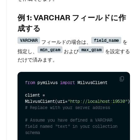
例 1: VARCHAR フィールドに作
成する
VARCHAR
field_name
フィールドの場合は、
を
min_gram
max_gram
指定し、
および
を設定する
だけで済みます。
from
 pymilvus 
import
 MilvusClient

client = 
MilvusClient(uri=
"http://localhost:19530"
) 
# Replace with your server address
# Assume you have defined a VARCHAR 
field named "text" in your collection 
schema