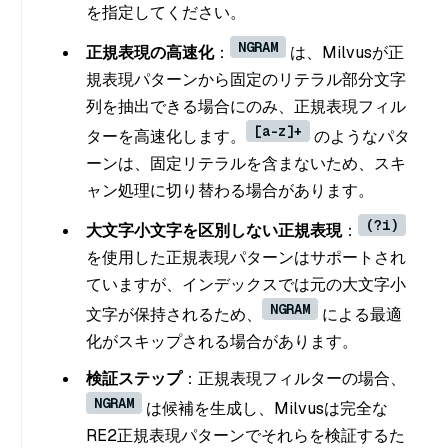
を指定してください。
NGRAM
正規表現の高速化
：
は、Milvusが正
規表現パターンから固定のリテラル部分文字
列を抽出できる場合にのみ、正規表現フィル
[a-z]+
ターを高速化します。
のようなパタ
ーンは、固定リテラルを含まないため、スキ
ャン処理に切り替わる場合があります。
(?i)
大文字小文字を区別しない正規表現
：
を使用した正規表現パターンはサポートされ
ていますが、インデックスでは元の大文字小
NGRAM
文字が保持されるため、
による最適
化がスキップされる場合があります。
検証ステップ
：正規表現フィルターの場合、
NGRAM
は候補を生成し、Milvusは完全な
RE2正規表現パターンでそれらを検証するた