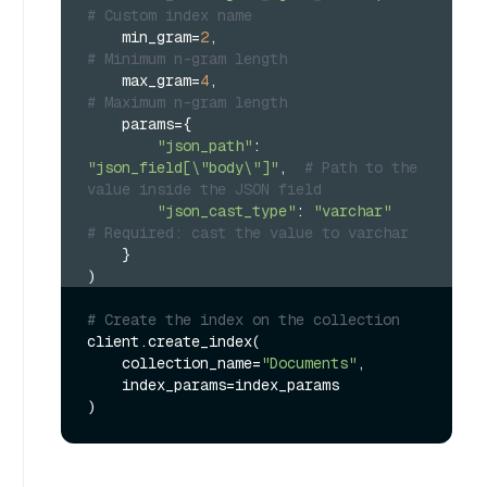
# Custom index name
    min_gram=
2
,                           
# Minimum n-gram length
    max_gram=
4
,                           
# Maximum n-gram length
    params={
"json_path"
: 
"json_field[\"body\"]"
,  
# Path to the 
value inside the JSON field
"json_cast_type"
: 
"varchar"
# Required: cast the value to varchar
    }
)
# Create the index on the collection
client.create_index(

    collection_name=
"Documents"
,

    index_params=index_params
