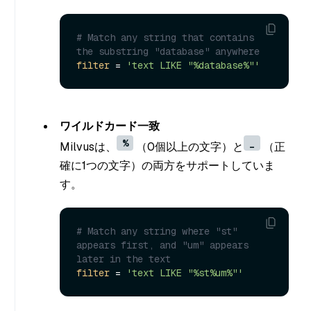
# Match any string that contains 
the substring "database" anywhere
filter
 = 
'text LIKE "%database%"'
ワイルドカード一致
%
_
Milvusは、
（0個以上の文字）と
（正
確に1つの文字）の両方をサポートしていま
す。
# Match any string where "st" 
appears first, and "um" appears 
later in the text 
filter
 = 
'text LIKE "%st%um%"'