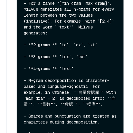
- For a range `[min_gram, max_gram]`, 
Milvus generates all n-grams for every 
length between the two values 
(inclusive). For example, with `[2,4]` 
and the word `"text"`, Milvus 
generates:

- **2-grams:** `te`, `ex`, `xt`

- **3-grams:** `tex`, `ext`

- **4-grams:** `text`

- N-gram decomposition is character-
based and language-agnostic. For 
example, in Chinese, `"向量数据库"` with 
`min_gram = 2` is decomposed into: `"向
量"`, `"量数"`, `"数据"`, `"据库"`.

- Spaces and punctuation are treated as 
characters during decomposition.
