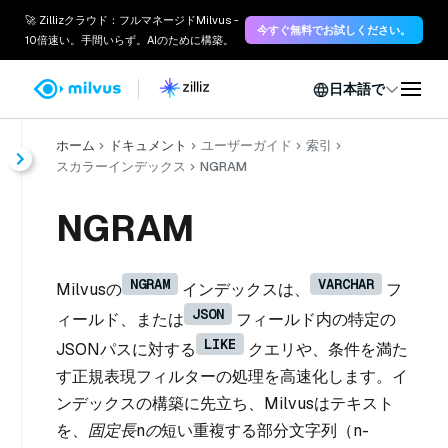
🚀 Zillizクラウド：フルマネージドMilvus -
今すぐ無料でお試しください。
10倍速い。手間いらず。AIのために構築。
日本語で
ホーム
ドキュメント
ユーザーガイド
索引
スカラーインデックス
NGRAM
NGRAM
NGRAM
VARCHAR
Milvusの
インデックスは、
フ
JSON
ィールド、または
フィールド内の特定の
LIKE
JSONパスに対する
クエリや、条件を満た
す正規表現フィルターの処理を高速化します。イ
ンデックスの構築に先立ち、Milvusはテキスト
を、
固定長nの
短い重複する部分文字列（
n-