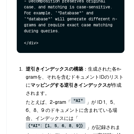
- Decomposition preserves original 
case, and matching is case-sensitive. 
For example, `"Database"` and 
`"database"` will generate different n-
grams and require exact case matching 
during queries.

逆引きインデックスの構築
：生成された各n-
gramを、それを含むドキュメントIDのリスト
に
マッピングする逆引きインデックスが
作成
されます。
"AI"
たとえば、2-gram「
」が ID 1、5、
6、8、9 のドキュメントに含まれている場
合、インデックスには「
{"AI": [1, 5, 6, 8, 9]}
」が記録されま