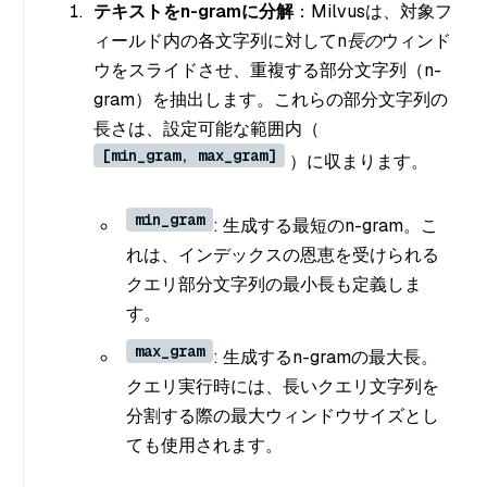
テキストをn-gramに分解
：Milvusは、対象フ
ィールド内の各文字列に対して
n長の
ウィンド
ウをスライドさせ、重複する部分文字列（
n-
gram
）を抽出します。これらの部分文字列の
長さは、設定可能な範囲内（
[min_gram, max_gram]
）に収まります。
min_gram
: 生成する最短のn-gram。こ
れは、インデックスの恩恵を受けられる
クエリ部分文字列の最小長も定義しま
す。
max_gram
: 生成するn-gramの最大長。
クエリ実行時には、長いクエリ文字列を
分割する際の最大ウィンドウサイズとし
ても使用されます。