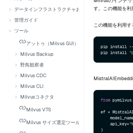
Milvusのイ
す。この機能を利
データインフラストラクチャおよび統合
管理ガイド
この機能を利用す
ツール
アットゥ（Milvus GUI）
pip install --
pip install 
"
Milvus Backup
野鳥観察者
Milvus CDC
MistralAIEm
Milvus CLI
Milvusコネクタ
from
 pymilvus
Milvus VTS
ef = MistralAI
    model_nam
Milvus サイズ選定ツール
    api_key=
"