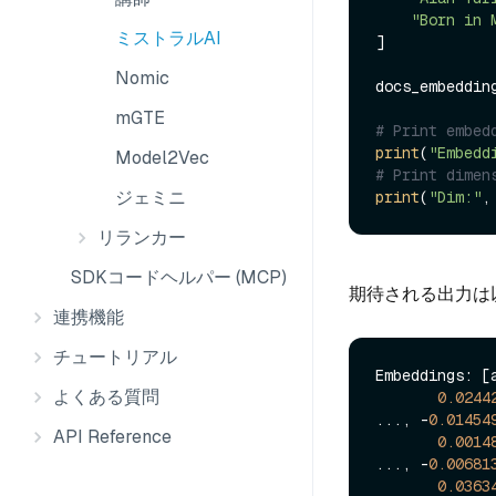
"Born in 
ミストラルAI
]

Nomic
docs_embeddin
mGTE
# Print embed
print
(
"Embedd
Model2Vec
# Print dimen
ジェミニ
print
(
"Dim:"
,
リランカー
SDKコードヘルパー (MCP)
期待される出力は
連携機能
チュートリアル
Embeddings: [
よくある質問
0.0244
..., -
0.01454
API Reference
0.0014
..., -
0.00681
0.0363