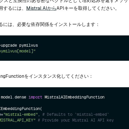
ンデックスと互換性のある密なベクトルとして埋め込みを返すメソ
用するには、
Mistral AIから
APIキーを取得してください。
るには、必要な依存関係をインストールします：
upgrade pymilvus

pymilvus[model]"
beddingFunctionをインスタンス化してください：
.model.dense 
import
 MistralAIEmbeddingFunction

EmbeddingFunction(

e=
"mistral-embed"
, 
# Defaults to `mistral-embed`
MISTRAL_API_KEY"
# Provide your Mistral AI API key