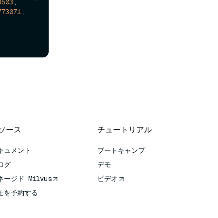
3503
,

773071
, 
ソース
チュートリアル
キュメント
ブートキャンプ
ログ
デモ
ネージド Milvus
ビデオ
モを予約する