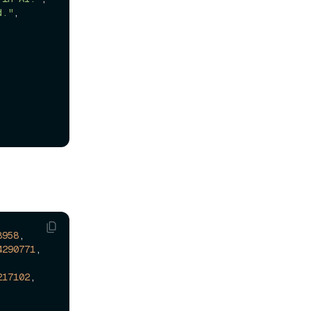
d."
,

8958
,

4290771
, 
217102
, 