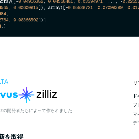
array([-
0.04916382
, 
0.04568481
, 
0.03594971
, ..., -
0.0265
4565
, 
0.00600815
]), array([-
0.05938721
, 
0.07098389
, 
0.01
984
,

2764
, 
0.00366592
])]

4
リ
ド
ブ
lizの開発者たちによって作られました
マ
デ
更新を取得