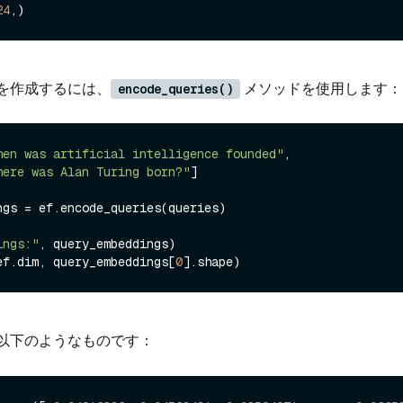
24
を作成するには、
メソッドを使用します：
encode_queries()
hen was artificial intelligence founded"
,

here was Alan Turing born?"
]

ngs = ef.encode_queries(queries)

ings:"
ef.dim, query_embeddings[
0
以下のようなものです：