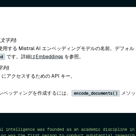
(文字列
)
用する Mistral AI エンベッディングモデルの名前。デフォル
です。詳細は
Embeddings
を参照。
ed
字列
)
I API にアクセスするための API キー。
ンベッディングを作成するには、
メソッ
encode_documents()
al intelligence was founded as an academic discipline in
ing was the first person to conduct substantial research