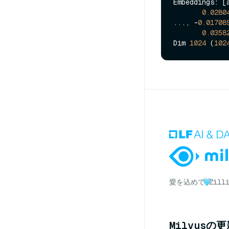
Embeddings: [
0.0280
..., -
0.01708
0.0358
Dim 
1024
 (
102
愛を込めて
Zil
Milvusの