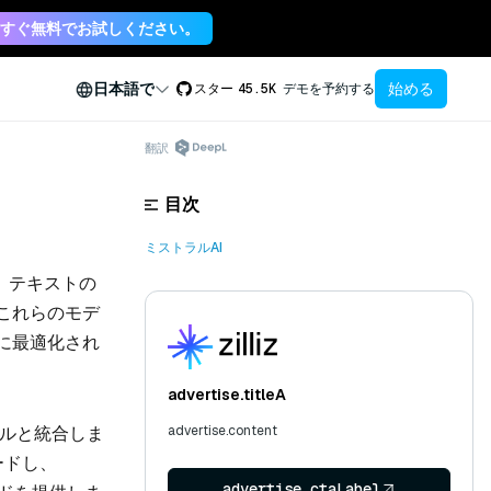
すぐ無料でお試しください。
始める
日本語で
スター
45.5K
デモを予約する
翻訳
目次
ミストラルAI
、テキストの
これらのモデ
に最適化され
advertise.titleA
みモデルと統合しま
advertise.content
ードし、
advertise.ctaLabel