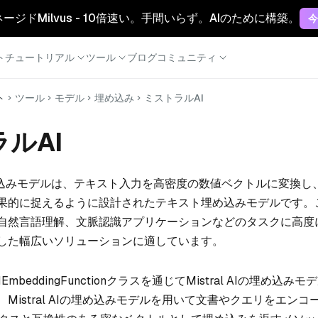
マネージドMilvus - 10倍速い。手間いらず。AIのために構築。
今
ト
チュートリアル
ツール
ブログ
コミュニティ
ト
ツール
モデル
埋め込み
ミストラルAI
ルAI
込みモデルは、テキスト入力を高密度の数値ベクトルに変換し
果的に捉えるように設計されたテキスト埋め込みモデルです。
自然言語理解、文脈認識アプリケーションなどのタスクに高度
用した幅広いソリューションに適しています。
alAIEmbeddingFunctionクラスを通じてMistral AIの埋め込
Mistral AIの埋め込みモデルを用いて文書やクエリをエンコ