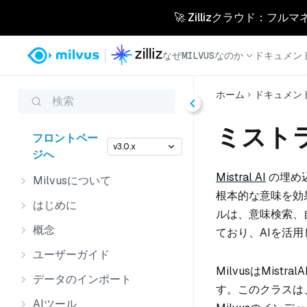
🚀 Zillizクラウド：フル
なぜMILVUSなのか
ドキュメン
ホーム
ドキュメン
検索
ミストラ
フロントペー
v3.0.x
ジへ
Mistral AI
の埋め
Milvusについて
根本的な意味を効
はじめに
ルは、意味検索、
概念
ており、AIを活
ユーザーガイド
MilvusはMistr
データのインポート
す。このクラスは、
AIツール