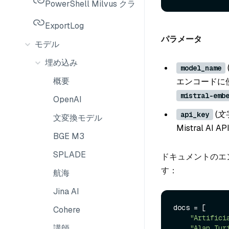
PowerShell Milvus クライアント
ExportLog
パラメータ
モデル
埋め込み
model_name
概要
エンコードに使
mistral-emb
OpenAI
(文
api_key
文変換モデル
Mistral A
BGE M3
SPLADE
ドキュメントのエ
す：
航海
Jina AI
docs = [

Cohere
"Artifici
講師
"Alan Tur