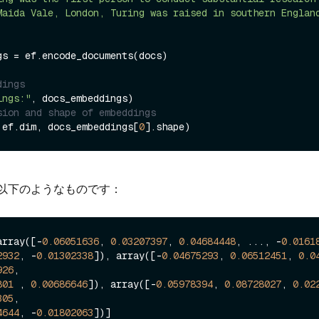
Maida Vale, London, Turing was raised in southern Englan
gs = ef.encode_documents(docs)

dings
ings:"
sion and shape of embeddings
 ef.dim, docs_embeddings[
0
以下のようなものです：
array([-
0.06051636
, 
0.03207397
, 
0.04684448
, ..., -
0.0161
2932
, -
0.01302338
]), array([-
0.04675293
, 
0.06512451
, 
0.0
926
,

801
 , 
0.00686646
]), array([-
0.05978394
, 
0.08728027
, 
0.02
305
,

4644
, -
0.01802063
])]
