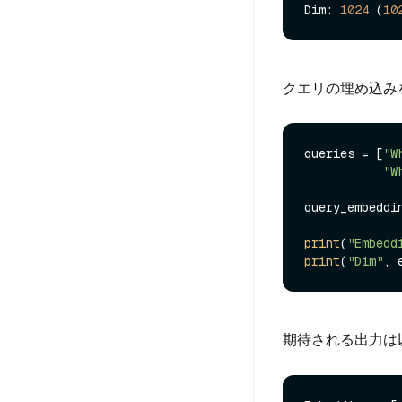
Dim: 
1024
 (
10
クエリの埋め込み
queries = [
"W
"W
query_embeddi
print
(
"Embedd
print
(
"Dim"
, 
期待される出力は