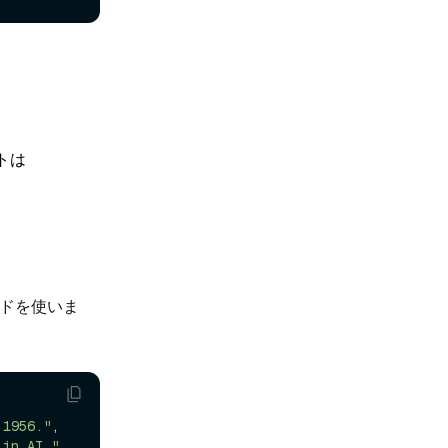
トは
ドを使いま
 1956."
,

 in AI."
,
