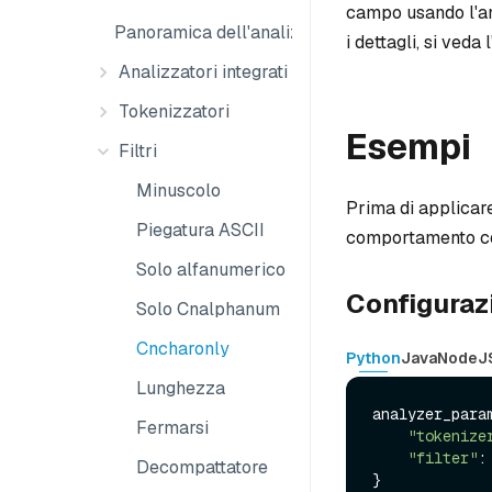
campo usando l'ana
Panoramica dell'analizzatore
i dettagli, si veda l
Analizzatori integrati
Tokenizzatori
Esempi
Filtri
Minuscolo
Prima di applicare
Piegatura ASCII
comportamento c
Solo alfanumerico
Configurazi
Solo Cnalphanum
Cncharonly
Python
Java
NodeJ
Lunghezza
analyzer_param
Fermarsi
"tokenize
"filter"
:
Decompattatore