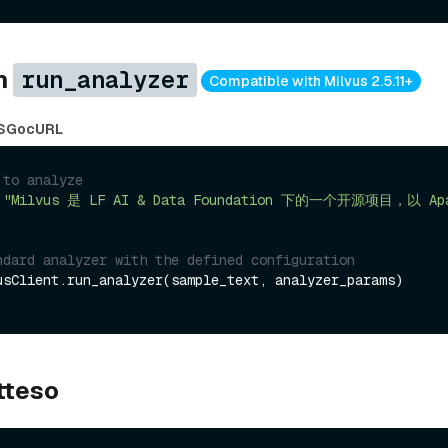
on
run_analyzer
Compatible with Milvus 2.5.11+
S
Go
cURL
 to analyze
 
"Milvus 是 LF AI & Data Foundation 下的一个开源项目，以 Apac
ndard analyzer with the defined configuration
tteso