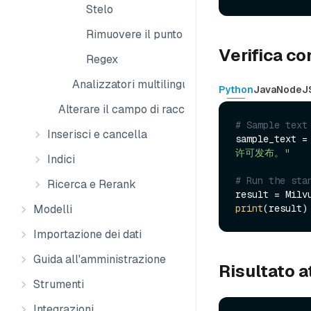
Stelo
Rimuovere il punto
Verifica c
Regex
Analizzatori multilingue
Python
Java
NodeJ
Alterare il campo di raccolta
# Sample text
Inserisci e cancella
sample_text =
许可发布。"
Indici
# Run the sta
Ricerca e Rerank
print
Modelli
Importazione dei dati
Guida all'amministrazione
Risultato a
Strumenti
Integrazioni