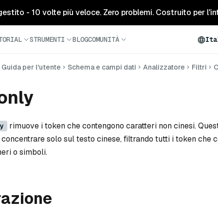
tito - 10 volte più veloce. Zero problemi. Costruito per l'inte
TORIAL
STRUMENTI
BLOG
COMUNITÀ
Ita
Guida per l'utente
Schema e campi dati
Analizzatore
Filtri
C
only
rimuove i token che contengono caratteri non cinesi. Questo 
y
 concentrare solo sul testo cinese, filtrando tutti i token che
meri o simboli.
razione