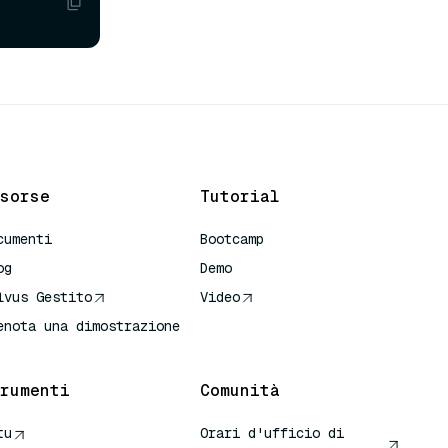
sorse
Tutorial
cumenti
Bootcamp
og
Demo
lvus Gestito
Video
enota una dimostrazione
rumenti
Comunità
tu
Orari d'ufficio di