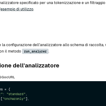
lizzatore specificato per una tokenizzazione e un filtraggio e
'
esempio di utilizzo
.
 la configurazione dell'analizzatore allo schema di raccolta, v
on il metodo
.
run_analyzer
one dell'analizzatore
S
Go
cURL
s = {

r"
: 
"standard"
,

 [
"cncharonly"
],
