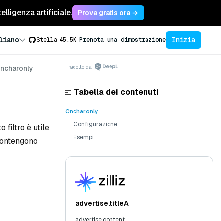
lligenza artificiale.
Prova gratis ora →
Inizia
liano
Stella
45.5K
Prenota una dimostrazione
Tradotto da
ncharonly
Tabella dei contenuti
Cncharonly
Configurazione
filtro è utile
Esempi
 contengono
advertise.titleA
advertise.content