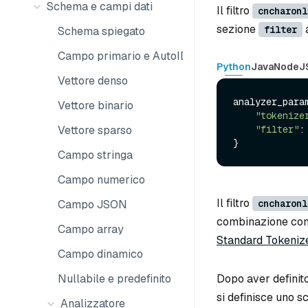
Schema e campi dati
Il filtro
cncharonl
sezione
a
filter
Schema spiegato
Campo primario e AutoID
Python
Java
NodeJ
Vettore denso
analyzer_param
Vettore binario
"tokenize
"filter"
:
Vettore sparso
Campo stringa
Campo numerico
Il filtro
cncharonl
Campo JSON
combinazione con u
Campo array
Standard Tokeniz
Campo dinamico
Dopo aver definit
Nullabile e predefinito
si definisce uno s
Analizzatore