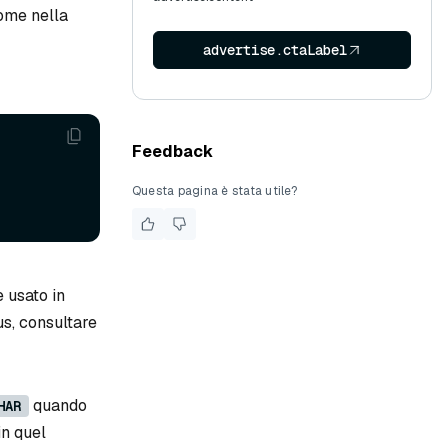
nome nella
advertise.ctaLabel
Feedback
Questa pagina è stata utile?
e usato in
us, consultare
quando
HAR
in quel