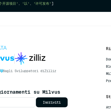
个开源项目'
, 
'以'
, 
'许可发布'
Ri
Do
Bl
e
dagli Sviluppatori di
Zilliz
Mi
Pr
giornamenti su Milvus
St
Iscriviti
At