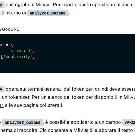
è integrato in Milvus. Per usarlo, basta specificare il suo 
y
ll'interno di
.
analyzer_params
S
Go
cURL
s = {

r"
: 
"standard"
,

 [
"cncharonly"
],

opera sui termini generati dal tokenizer, quindi deve esser
y
n tokenizer. Per un elenco dei tokenizer disponibili in Milv
er
e le sue pagine collaterali.
o
, è possibile applicarlo a un campo
analyzer_params
VARC
chema di raccolta. Ciò consente a Milvus di elaborare il testo 