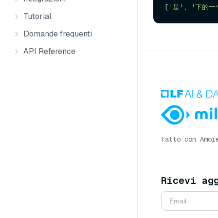
[
'是'
, 
'下的一
Tutorial
Domande frequenti
API Reference
Fatto con Amor
Ricevi ag