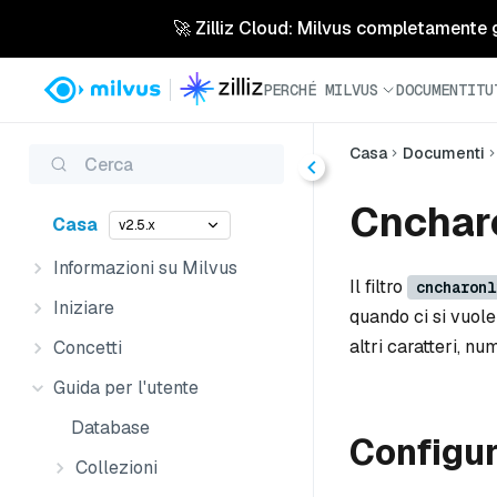
🚀 Zilliz Cloud: Milvus completamente ges
PERCHÉ MILVUS
DOCUMENTI
TU
Casa
Documenti
Cerca
Cnchar
Casa
v2.5.x
Informazioni su Milvus
Il filtro
cncharonl
Iniziare
quando ci si vuole
altri caratteri, nu
Concetti
Guida per l'utente
Database
Configu
Collezioni