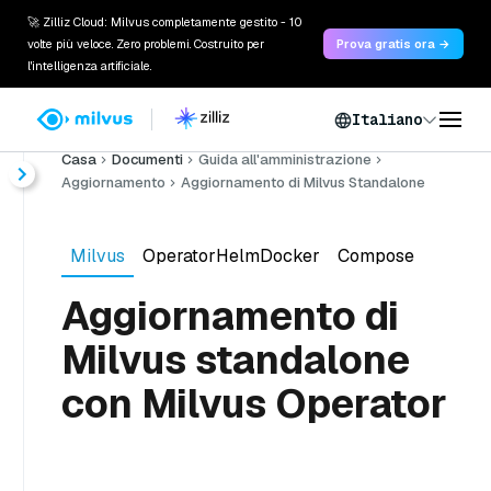
🚀 Zilliz Cloud: Milvus completamente gestito - 10
volte più veloce. Zero problemi. Costruito per
Prova gratis ora →
l'intelligenza artificiale.
Italiano
Casa
Documenti
Guida all'amministrazione
Aggiornamento
Aggiornamento di Milvus Standalone
Milvus
OperatorHelmDocker
Compose
Aggiornamento di
Milvus standalone
con Milvus Operator