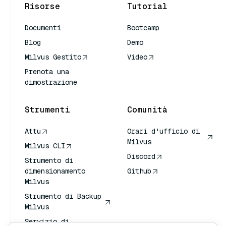
Risorse
Tutorial
Documenti
Bootcamp
Blog
Demo
Milvus Gestito
Video
Prenota una
dimostrazione
Strumenti
Comunità
Attu
Orari d'ufficio di
Milvus
Milvus CLI
Discord
Strumento di
dimensionamento
Github
Milvus
Strumento di Backup
Milvus
Servizio di