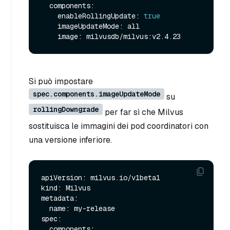
  components:

    enableRollingUpdate: 
true
    imageUpdateMode: all

Si può impostare
spec.components.imageUpdateMode
su
rollingDowngrade
per far sì che Milvus
sostituisca le immagini dei pod coordinatori con
una versione inferiore.
apiVersion: milvus.io/v1beta1

kind: Milvus

metadata:

  name: my-release

spec:

  components:
