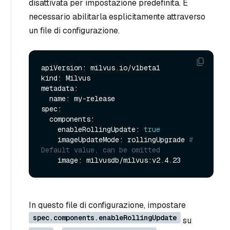
disattivata per impostazione predefinita. È
necessario abilitarla esplicitamente attraverso
un file di configurazione.
apiVersion: milvus.io/v1beta1

kind: Milvus

metadata:

  name: my-release

spec:

  components:

    enableRollingUpdate: 
true
    imageUpdateMode: rollingUpgrade 
# 
Default value, can be omitted
In questo file di configurazione, impostare
spec.components.enableRollingUpdate
su