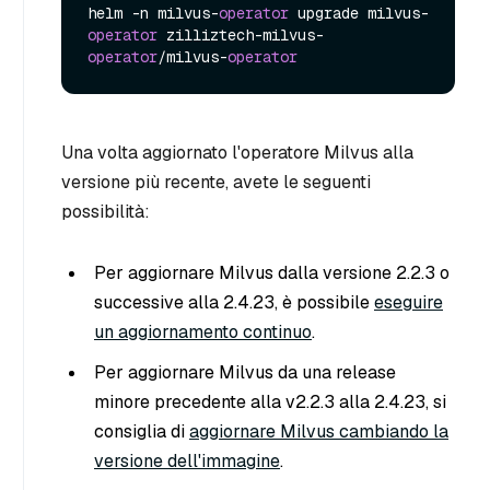
helm -n milvus-
operator
 upgrade milvus-
operator
 zilliztech-milvus-
operator
/milvus-
operator
Una volta aggiornato l'operatore Milvus alla
versione più recente, avete le seguenti
possibilità:
Per aggiornare Milvus dalla versione 2.2.3 o
successive alla 2.4.23, è possibile
eseguire
un aggiornamento continuo
.
Per aggiornare Milvus da una release
minore precedente alla v2.2.3 alla 2.4.23, si
consiglia di
aggiornare Milvus cambiando la
versione dell'immagine
.