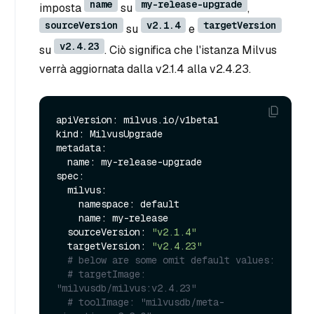
name
my-release-upgrade
imposta
su
,
sourceVersion
v2.1.4
targetVersion
su
e
v2.4.23
su
. Ciò significa che l'istanza Milvus
verrà aggiornata dalla v2.1.4 alla v2.4.23.
apiVersion: milvus.io/v1beta1

kind: MilvusUpgrade

metadata:

  name: my-release-upgrade

spec:

  milvus:

    namespace: default

    name: my-release

  sourceVersion: 
"v2.1.4"
  targetVersion: 
"v2.4.23"
# below are some omit default values:
# targetImage: 
"milvusdb/milvus:v2.4.23"
# toolImage: "milvusdb/meta-