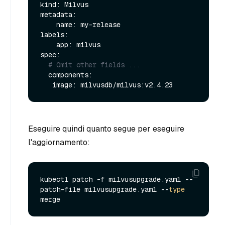
kind: Milvus

metadata:

    name: my-release

labels:

    app: milvus

spec:

# Omit other fields ...
  components:

Eseguire quindi quanto segue per eseguire
l'aggiornamento:
kubectl patch -f milvusupgrade.yaml --
patch-file milvusupgrade.yaml --
type