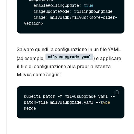
    enableRollingUpdate: 
true
    imageUpdateMode: rollingDowngrade

    image: milvusdb/milvus:<some-older-
Salvare quindi la configurazione in un file YAML
milvusupgrade.yaml
(ad esempio,
) e applicare
il file di configurazione alla propria istanza
Milvus come segue:
kubectl patch -f milvusupgrade.yaml --
patch-file milvusupgrade.yaml --
type