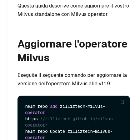
Questa guida descrive come aggiornare il vostro
Milvus standalone con Milvus operator.
Aggiornare l'operatore
Milvus
Eseguite il seguente comando per aggiornare la
versione dell'operatore Milvus alla v1.1.9.
helm repo 
add
 zilliztech-milvus-
operator
https:
//zilliztech.github.io/milvus-
operator/
helm repo update zilliztech-milvus-
operator