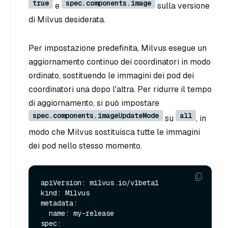
true
spec.components.image
e
sulla versione
di Milvus desiderata.
Per impostazione predefinita, Milvus esegue un
aggiornamento continuo dei coordinatori in modo
ordinato, sostituendo le immagini dei pod dei
coordinatori una dopo l'altra. Per ridurre il tempo
di aggiornamento, si può impostare
spec.components.imageUpdateMode
all
su
, in
modo che Milvus sostituisca tutte le immagini
dei pod nello stesso momento.
apiVersion: milvus.io/v1beta1

kind: Milvus

metadata:

  name: my-release

spec:
