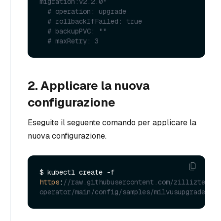
migration:v2.2.0"
# operation: upgrade
# rollbackIfFailed: true
# backupPVC: ""
# maxRetry: 3
2. Applicare la nuova
configurazione
Eseguite il seguente comando per applicare la
nuova configurazione.
$ kubectl create -f 
https
:
//raw.githubusercontent.com/zilliztech/m
operator/main/config/samples/milvusupgrade.yam