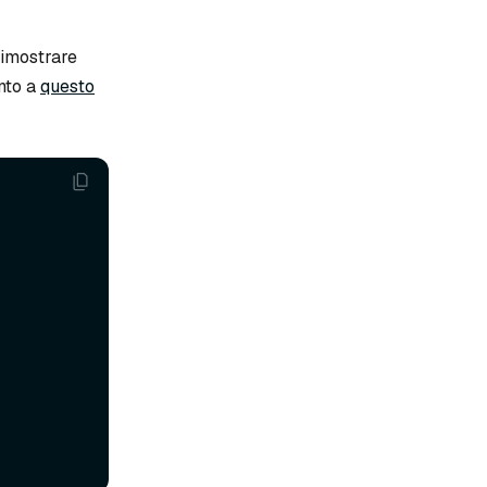
dimostrare
ento a
questo