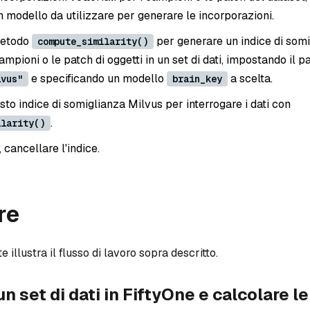
 modello da utilizzare per generare le incorporazioni.
 metodo
per generare un indice di som
compute_similarity()
ampioni o le patch di oggetti in un set di dati, impostando il 
e specificando un modello
a scelta.
lvus"
brain_key
sto indice di somiglianza Milvus per interrogare i dati con
.
ilarity()
 cancellare l'indice.
re
illustra il flusso di lavoro sopra descritto.
un set di dati in FiftyOne e calcolare le