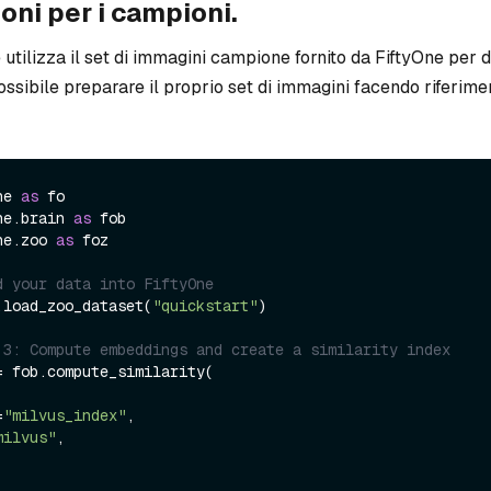
oni per i campioni.
 utilizza il set di immagini campione fornito da FiftyOne per 
possibile preparare il proprio set di immagini facendo riferim
ne 
as
ne.brain 
as
ne.zoo 
as
 foz

d your data into FiftyOne
.load_zoo_dataset(
"quickstart"
)

 3: Compute embeddings and create a similarity index
= fob.compute_similarity(

=
"milvus_index"
,

milvus"
,
