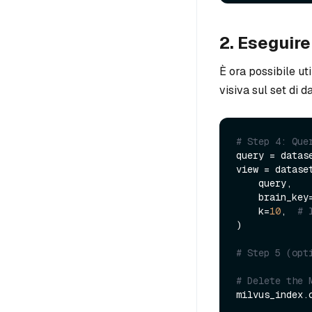
2. Eseguire
È ora possibile uti
visiva sul set di da
# Step 4: Que
query = datas
view = dataset
    query,

    brain_key
    k=
10
,  
# 
)

# Step 5 (opt
# Delete the 
milvus_index.c