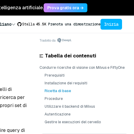
lligenza artificiale.
Prova gratis ora →
Inizia
liano
Stella
45.5K
Prenota una dimostrazione
Tradotto da
Tabella dei contenuti
Condurre ricerche di visione con Milvus e FiftyOne
Prerequisiti
Installazione dei requisiti
lli di
Ricetta di base
 ricerca per
Procedure
propri set di
Utilizzare il backend di Milvus
Autenticazione
Gestire le esecuzioni del cervello
ire query di