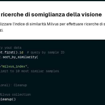
 ricerche di somiglianza della visione
lizzare l'indice di similarità Milvus per effettuare ricerche di 
ti.
ry your data
et.first().
id
# query by sample ID
.sort_by_similarity(

=
"milvus_index"
,

limit to 10 most similar samples
ional): Cleanup
Milvus collection
leanup()
