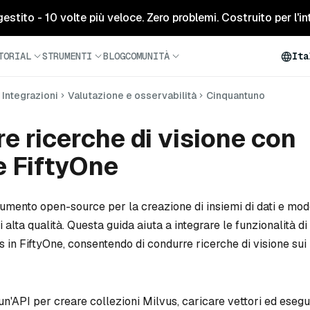
tito - 10 volte più veloce. Zero problemi. Costruito per l'inte
TORIAL
STRUMENTI
BLOG
COMUNITÀ
Ita
Integrazioni
Valutazione e osservabilità
Cinquantuno
e ricerche di visione con
e FiftyOne
umento open-source per la creazione di insiemi di dati e mode
 alta qualità. Questa guida aiuta a integrare le funzionalità di
us in FiftyOne, consentendo di condurre ricerche di visione sui 
un'API per creare collezioni Milvus, caricare vettori ed esegu