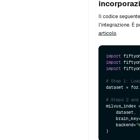
incorporazi
Il codice seguente
l'integrazione. È 
articolo
.
import
 fiftyo
import
 fiftyo
import
 fiftyo
# Step 1: Loa
dataset = foz
# Steps 2 and
milvus_index 
    dataset,

    brain_key
    backend=
"