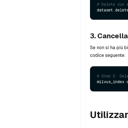
# Delete run 
dataset.delet
3. Cancella
Se non si ha più bi
codice seguente:
# Step 5: Del
Utilizza