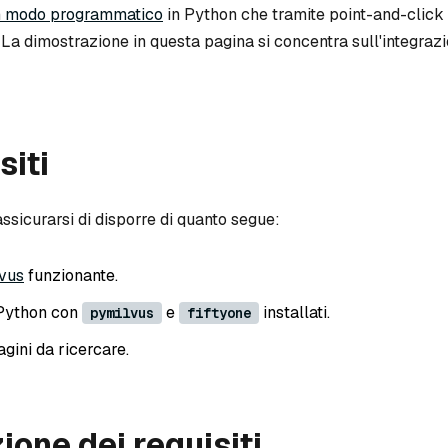
n modo programmatico
in Python che tramite point-and-click
 La dimostrazione in questa pagina si concentra sull'integraz
siti
assicurarsi di disporre di quanto segue:
lvus
funzionante.
Python con
e
installati.
pymilvus
fiftyone
ini da ricercare.
ione dei requisiti