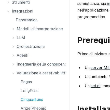
Strumenti
somiglianza, sia
i
nell'applicazione.
Integrazioni
programmatica.
Panoramica
Modelli di incorporazione
Prerequi
LLM
Orchestrazione
Prima di iniziare, 
Agenti
Ingegneria della conoscenza
Un
server Mi
Valutazione e osservabilità
Un ambiente 
Ragas
Un
set di
immag
LangFuse
Cinquantuno
Installaz
Arize Pheonix