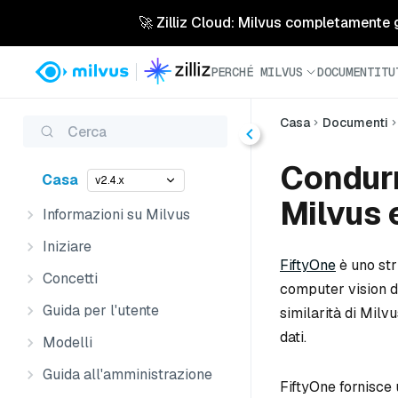
🚀 Zilliz Cloud: Milvus completamente ges
PERCHÉ MILVUS
DOCUMENTI
TU
Casa
Documenti
Cerca
Condurr
Casa
v2.4.x
Milvus 
Informazioni su Milvus
Iniziare
FiftyOne
è uno str
Concetti
computer vision di
Guida per l'utente
similarità di Milv
dati.
Modelli
Guida all'amministrazione
FiftyOne fornisce 