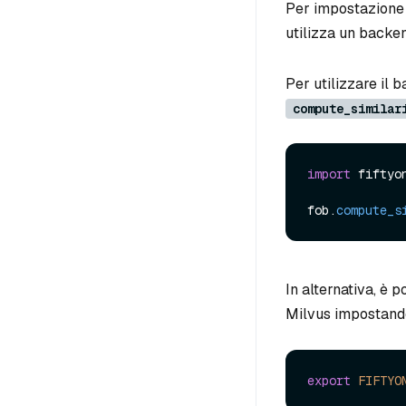
Per impostazione
utilizza un backe
Per utilizzare il 
compute_similar
import
 fiftyo
fob.
compute_s
In alternativa, è 
Milvus impostando
export
FIFTYO