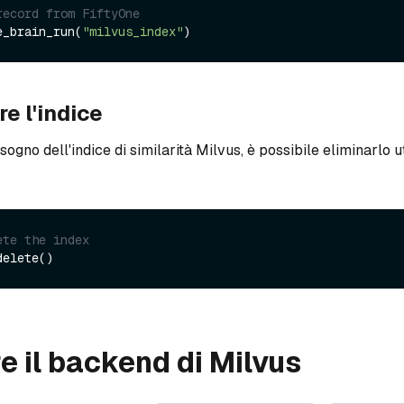
record from FiftyOne
e_brain_run(
"milvus_index"
re l'indice
sogno dell'indice di similarità Milvus, è possibile eliminarlo u
ete the index
re il backend di Milvus