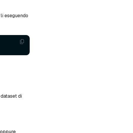
arli eseguendo
 dataset di
, oppure