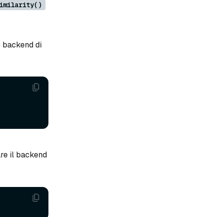
imilarity()
e backend di
are il backend