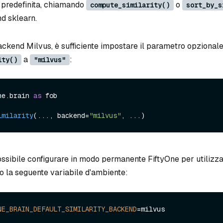
 predefinita, chiamando
o
compute_similarity()
sort_by_s
nd sklearn.
backend Milvus, è sufficiente impostare il parametro opzional
a
:
ity()
"milvus"
ne.
brain
as
 fob

imilarity
(..., backend=
"milvus"
possibile configurare in modo permanente FiftyOne per utilizz
 la seguente variabile d'ambiente:
NE_BRAIN_DEFAULT_SIMILARITY_BACKEND