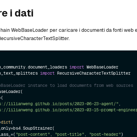
e i dati
hain WebBaseLoader per caricare i documenti da fonti web e d
RecursiveCharacterTextSplitter.
n_community.document_loaders 
import
n_text_splitters 
import
 RecursiveCharacterTextSplitter

bBaseLoader instance to load documents from web sources
seLoader(

s://lilianweng.github.io/posts/2023-06-23-agent/"
,

s://lilianweng.github.io/posts/2023-03-15-prompt-enginee
=
dict
(

        class_=(
"post-content"
, 
"post-title"
, 
"post-header"
)
