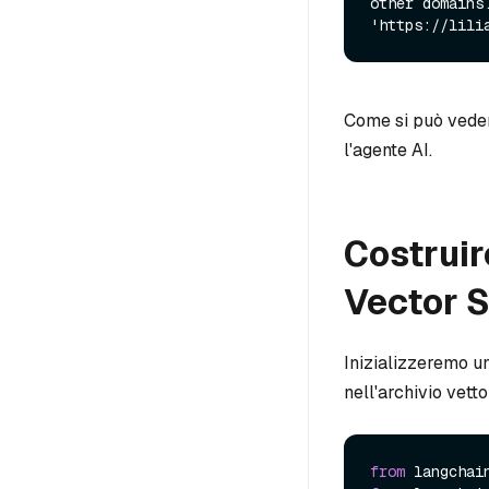
other domains
Come si può vedere
l'agente AI.
Costruir
Vector S
Inizializzeremo un
nell'archivio vetto
from
 langchai