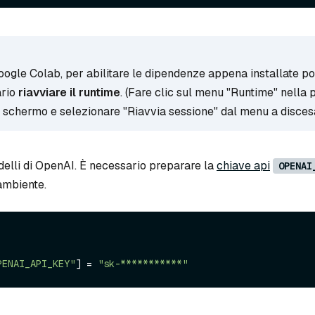
Google Colab, per abilitare le dipendenze appena installate p
ario
riavviare il runtime
. (Fare clic sul menu "Runtime" nella 
o schermo e selezionare "Riavvia sessione" dal menu a disces
delli di OpenAI. È necessario preparare la
chiave api
OPENAI
ambiente.
PENAI_API_KEY"
] = 
"sk-***********"