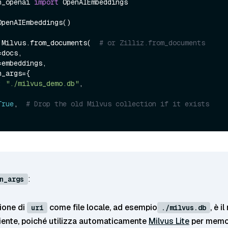
n_openai 
import
 OpenAIEmbeddings

penAIEmbeddings()

 Milvus.from_documents(  
# or Zilliz.from_documents
: 
"./milvus_demo.db"
,

True
,  
# Drop the old Milvus collection if it exists
:
n_args
ione di
come file locale, ad esempio
, è 
uri
./milvus.db
iente, poiché utilizza automaticamente
Milvus Lite
per memo