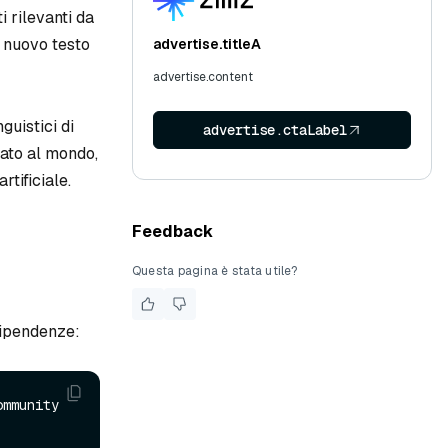
 rilevanti da
e nuovo testo
advertise.titleA
advertise.content
guistici di
advertise.ctaLabel
ato al mondo,
rtificiale.
Feedback
Questa pagina è stata utile?
dipendenze:
mmunity 