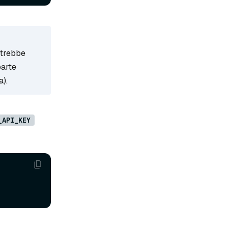
otrebbe
parte
a).
_API_KEY