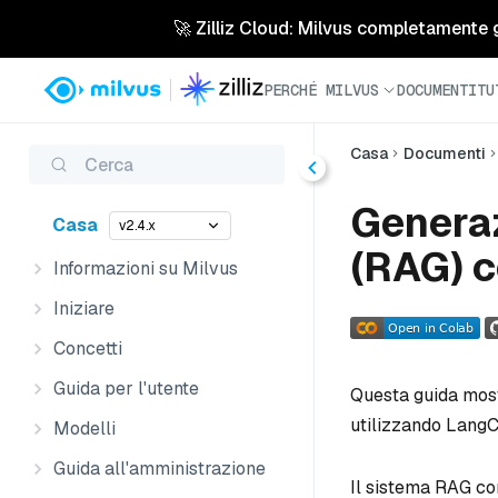
🚀 Zilliz Cloud: Milvus completamente ges
PERCHÉ MILVUS
DOCUMENTI
TU
Casa
Documenti
Cerca
Genera
Casa
v2.4.x
(RAG) c
Informazioni su Milvus
Iniziare
Concetti
Guida per l'utente
Questa guida most
utilizzando LangC
Modelli
Guida all'amministrazione
Il sistema RAG co