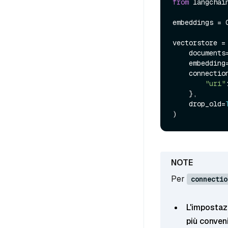
from
 langchai
embeddings = O
vectorstore =
    documents=docs,

    embedding=embeddings,

    connection_args={

"uri"
    },

    drop_old=
Per
connectio
L'impostaz
più conven