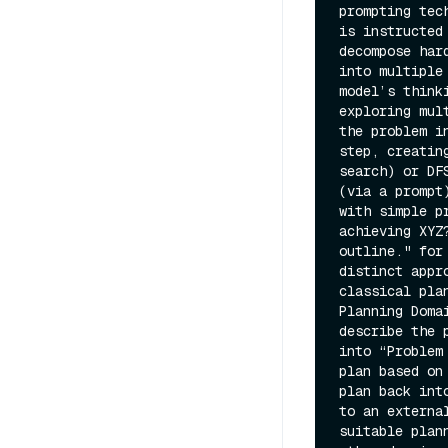
prompting tec
is instructed
decompose har
into multiple
model’s think
exploring mul
the problem i
step, creatin
search) or DF
(via a prompt
with simple p
achieving XYZ
outline." for
distinct appr
classical pla
Planning Doma
describe the 
into “Problem
plan based on
plan back int
to an externa
suitable plan