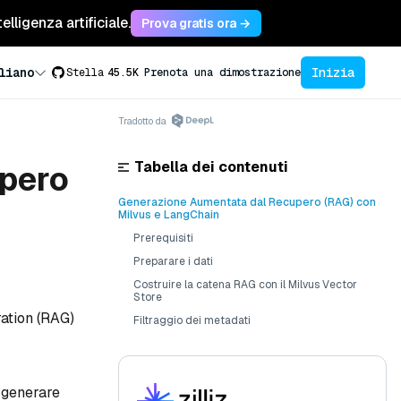
lligenza artificiale.
Prova gratis ora →
Inizia
liano
Stella
45.5K
Prenota una dimostrazione
Tradotto da
Tabella dei contenuti
pero
Generazione Aumentata dal Recupero (RAG) con
Milvus e LangChain
Prerequisiti
Preparare i dati
Costruire la catena RAG con il Milvus Vector
Store
ation (RAG)
Filtraggio dei metadati
 generare