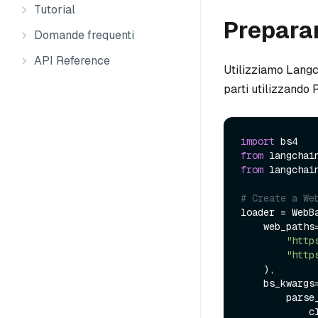
Tutorial
Preparar
Domande frequenti
API Reference
Utilizziamo Langc
parti utilizzando 
import
from
 langchai
from
 langchai
# Create a We
loader = WebBa
    web_paths=(

"http
"http
    ),

    bs_kwargs
        parse_only=bs4.SoupStrainer(

    