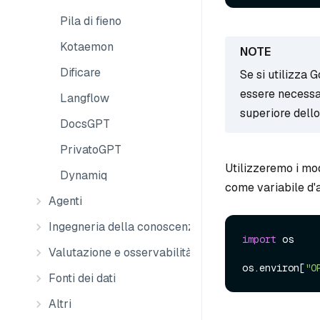
Pila di fieno
Kotaemon
Dificare
Se si utilizza 
essere necess
Langflow
superiore dell
DocsGPT
PrivatoGPT
Utilizzeremo i mo
Dynamiq
come variabile d'
Agenti
Ingegneria della conoscenza
import
 os

Valutazione e osservabilità
os.
environ
[
"O
Fonti dei dati
Altri