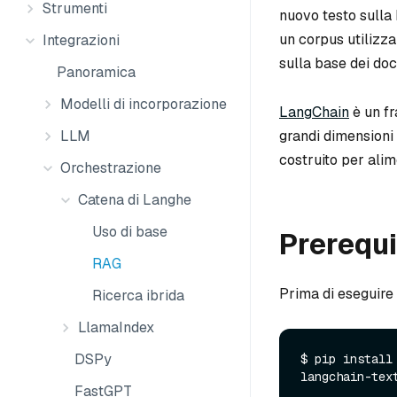
Strumenti
nuovo testo sulla 
un corpus utilizz
Integrazioni
sulla base dei doc
Panoramica
Modelli di incorporazione
LangChain
è un fr
LLM
grandi dimensioni
costruito per alime
Orchestrazione
Catena di Langhe
Uso di base
Prerequi
RAG
Prima di eseguire 
Ricerca ibrida
LlamaIndex
DSPy
$ pip install
FastGPT