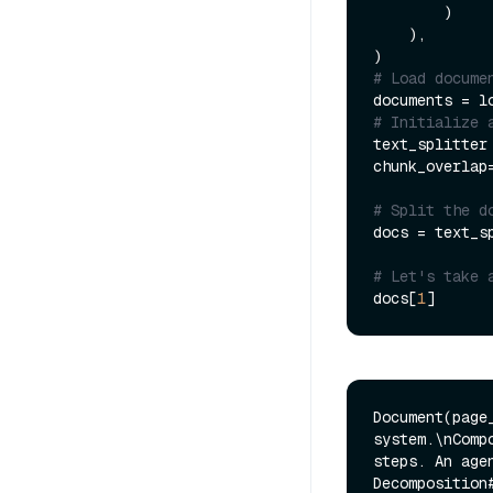
        )

    ),

# Load docume
# Initialize 
text_splitter
chunk_overlap
# Split the d
docs = text_s
# Let's take 
docs[
1
Document(page
system.\nComp
steps. An age
Decomposition