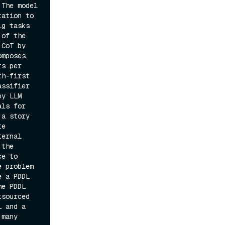
The model 
ation to 
g tasks 
of the 
CoT by 
mposes 
s per 
h-first 
ssifier 
y LLM 
ls for 
a story 
e 
ernal 
the 
e to 
 problem 
 a PDDL 
e PDDL 
sourced 
 and a 
many 