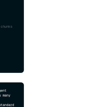
 chunks
ent 
 many 
tandard 