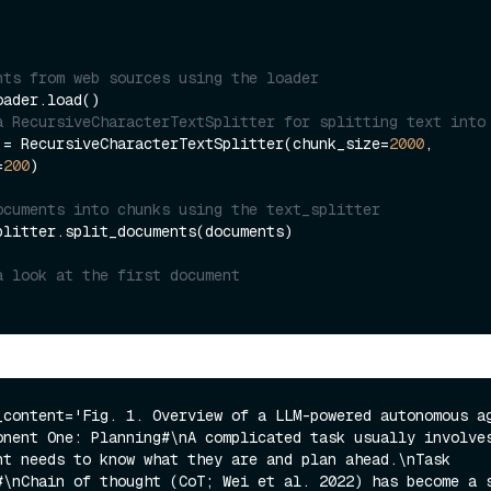
nts from web sources using the loader
a RecursiveCharacterTextSplitter for splitting text into
 = RecursiveCharacterTextSplitter(chunk_size=
2000
, 
=
200
)

ocuments into chunks using the text_splitter
plitter.split_documents(documents)

a look at the first document
_content='Fig. 1. Overview of a LLM-powered autonomous ag
onent One: Planning#\nA complicated task usually involves
nt needs to know what they are and plan ahead.\nTask 
#\nChain of thought (CoT; Wei et al. 2022) has become a s