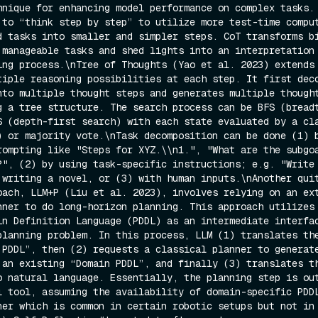
hnique for enhancing model performance on complex tasks. 
 to “think step by step” to utilize more test-time comput
d tasks into smaller and simpler steps. CoT transforms bi
 manageable tasks and shed lights into an interpretation 
ing process.\nTree of Thoughts (Yao et al. 2023) extends 
tiple reasoning possibilities at each step. It first deco
nto multiple thought steps and generates multiple thought
g a tree structure. The search process can be BFS (breadt
S (depth-first search) with each state evaluated by a cla
) or majority vote.\nTask decomposition can be done (1) b
rompting like "Steps for XYZ.\\n1.", "What are the subgoa
?", (2) by using task-specific instructions; e.g. "Write 
 writing a novel, or (3) with human inputs.\nAnother quit
oach, LLM+P (Liu et al. 2023), involves relying on an ext
nner to do long-horizon planning. This approach utilizes 
in Definition Language (PDDL) as an intermediate interfac
planning problem. In this process, LLM (1) translates the
 PDDL”, then (2) requests a classical planner to generate
 an existing “Domain PDDL”, and finally (3) translates th
o natural language. Essentially, the planning step is out
l tool, assuming the availability of domain-specific PDDL
ner which is common in certain robotic setups but not in 