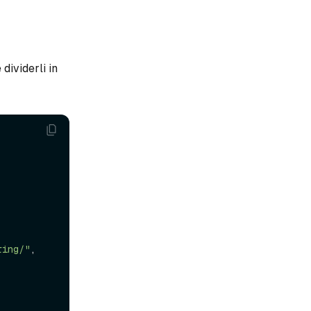
ividerli in
ring/"
,
