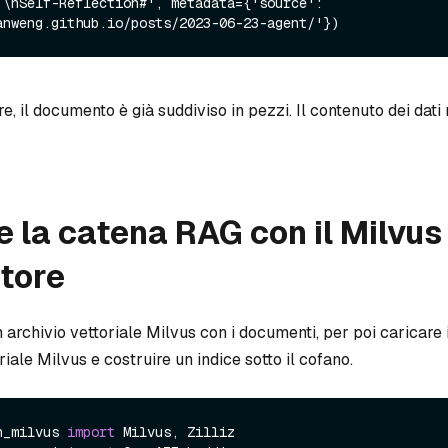
.\nSelf-Reflection#', metadata={'source': 
, il documento è già suddiviso in pezzi. Il contenuto dei dati
e la catena RAG con il Milvus
tore
 archivio vettoriale Milvus con i documenti, per poi caricare
riale Milvus e costruire un indice sotto il cofano.
n_milvus 
import