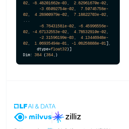
02
, 
-8.48201662e-03
,  
2.82961670e-02
,

-3.65092754e-02
,  
7.50745758e-
02
,  
4.28900979e-02
,  
7.18822703e-02
,

...

-6.76431581e-02
, 
-6.45996556e-
02
, 
-4.67132553e-02
,  
4.78532910e-02
,

-2.31596199e-03
,  
4.13446948e-
02
,  
1.06935494e-01
, 
-1.08258888e-01
],

      dtype=
float32
)]

Dim: 
384
 (
384