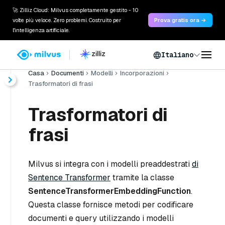
🚀 Zilliz Cloud: Milvus completamente gestito - 10
volte più veloce. Zero problemi. Costruito per
Prova gratis ora →
l'intelligenza artificiale.
Italiano
Casa
Documenti
Modelli
Incorporazioni
Trasformatori di frasi
Trasformatori di
frasi
Milvus si integra con i modelli preaddestrati
di
Sentence Transformer
tramite la classe
SentenceTransformerEmbeddingFunction
.
Questa classe fornisce metodi per codificare
documenti e query utilizzando i modelli