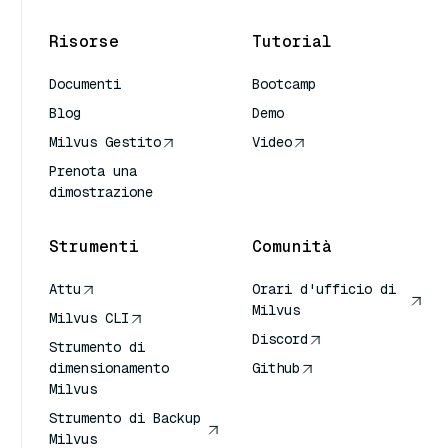
Risorse
Tutorial
Documenti
Bootcamp
Blog
Demo
Milvus Gestito
Video
Prenota una
dimostrazione
Strumenti
Comunità
Attu
Orari d'ufficio di
Milvus
Milvus CLI
Discord
Strumento di
dimensionamento
Github
Milvus
Strumento di Backup
Milvus