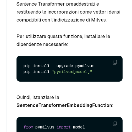
Sentence Transformer preaddestrati e
restituendo le incorporazioni come vettori densi
compatibili con l'indicizzazione di Milvus.
Per utilizzare questa funzione, installare le
dipendenze necessarie:
pip install --upgrade pymilvus

pip install 
"pymilvus[model]"
Quindi, istanziare la
SentenceTransformerEmbeddingFunction
:
from
 pymilvus 
import
 model
