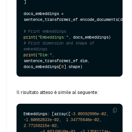
]

docs_embeddings = 
sentence_transformer_ef.encode_documents(docs)

# Print embeddings
print
(
"Embeddings:"
# Print dimension and shape of 
embeddings
print
(
"Dim:"
, 
sentence_transformer_ef.dim, 
docs_embeddings[
0
Il risultato atteso è simile al seguente:
Embeddings: [array([
-3.09392996e-02
, 
-1.80662833e-02
,  
1.34775648e-02
,  
2.77156215e-02
,

-4.86349640e-03
, 
-3.12581174e-