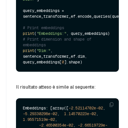
query_embeddings = 
sentence_transformer_ef.encode_queries(queries
# Print embeddings
print
(
"Embeddings:"
# Print dimension and shape of 
embeddings
print
(
"Dim:"
, 
sentence_transformer_ef.dim, 
query_embeddings[
0
Il risultato atteso è simile al seguente:
Embeddings: [array([
-2.52114702e-02
, 
-5.29330298e-02
,  
1.14570223e-02
,  
1.95571519e-02
,

-2.46500354e-02
, 
-2.66519729e-