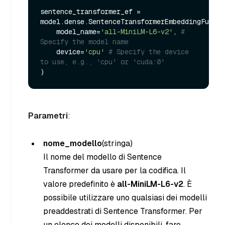
sentence_transformer_ef = 
model.dense.SentenceTransformerEmbeddingFuncti
    model_name=
'all-MiniLM-L6-v2'
, 
# 
Specify the model name
    device=
'cpu'
# Specify the device 
to use, e.g., 'cpu' or 'cuda:0'
Parametri
:
nome_modello
(stringa
)
Il nome del modello di Sentence
Transformer da usare per la codifica. Il
valore predefinito è
all-MiniLM-L6-v2
. È
possibile utilizzare uno qualsiasi dei modelli
preaddestrati di Sentence Transformer. Per
un elenco dei modelli disponibili, fare