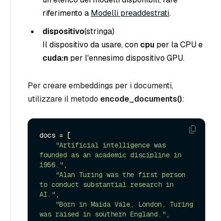
riferimento a
Modelli preaddestrati
.
dispositivo
(stringa
)
Il dispositivo da usare, con
cpu
per la CPU e
cuda:n
per l'ennesimo dispositivo GPU.
Per creare embeddings per i documenti,
utilizzare il metodo
encode_documents()
:
docs = [

"Artificial intelligence was 
founded as an academic discipline in 
1956."
,

"Alan Turing was the first person 
to conduct substantial research in 
AI."
,

"Born in Maida Vale, London, Turing 
was raised in southern England."
,
