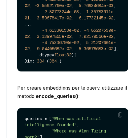
02
, 
-3.55921760e-02
,  
5.76934684e-03
,

2.80773244e-03
,  
1.35783911e-
01
,  
3.59678417e-02
,  
6.17732145e-02
,

...

-4.61330153e-02
, 
-4.85207550e-
02
,  
3.13997865e-02
,  
7.82178566e-02
,

-4.75336798e-02
,  
5.21207601e-
02
,  
9.04406682e-02
, 
-5.36676683e-02
],

      dtype=
float32
)]

Dim: 
384
 (
384
Per creare embeddings per le query, utilizzare il
metodo
encode_queries()
:
queries = [
"When was artificial 
intelligence founded"
, 

"Where was Alan Turing 
born?"
]
