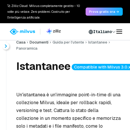
🚀 Zilliz Cloud: Milvus completamente gestito - 10
volte più veloce. Zero problemi. Costruito per
Prova gratis ora →
l'intelligenza artificiale.
Italiano
Casa
Documenti
Guida per l'utente
Istantanee
Panoramica
Istantanee
Compatible with Milvus 3.0.
Un'istantanea è un'immagine point-in-time di una
collezione Milvus, ideale per rollback rapidi,
versioning e test. Cattura lo stato della
collezione in un momento specifico e memorizza
solo i metadati e i file manifesto, come lo