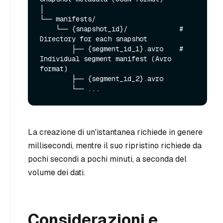
│

└── manifests/

    └── {snapshot_id}/             # 
Directory for each snapshot

        ├── {segment_id_1}.avro    # 
Individual segment manifest (Avro 
format)

        ├── {segment_id_2}.avro

La creazione di un'istantanea richiede in genere
millisecondi, mentre il suo ripristino richiede da
pochi secondi a pochi minuti, a seconda del
volume dei dati.
Considerazioni e