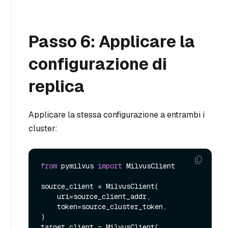
Passo 6: Applicare la
configurazione di
replica
Applicare la stessa configurazione a entrambi i
cluster:
from
 pymilvus 
import
 MilvusClient

source_client = MilvusClient(

    uri=source_client_addr,

    token=source_cluster_token,

)

target_client = MilvusClient(
