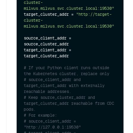
cluster-
milvus.milvus.svc.cluster.local:19530"
target_cluster_addr = 
"http://target-
cluster-
milvus.milvus.svc.cluster.local:19530"
source_client_addr = 
source_cluster_addr

target_client_addr = 
target_cluster_addr

# If your Python client runs outside 
the Kubernetes cluster, replace only
# source_client_addr and 
target_client_addr with externally 
reachable addresses.
# Keep source_cluster_addr and 
target_cluster_addr reachable from CDC 
pods.
# For example:
# source_client_addr = 
"http://127.0.0.1:19530"