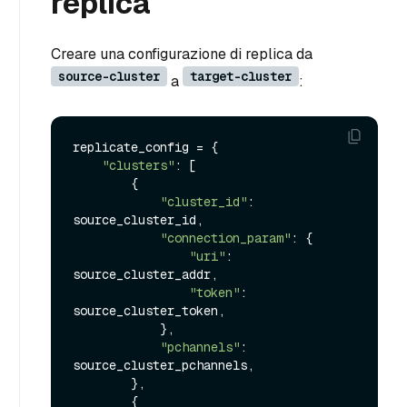
replica
Creare una configurazione di replica da
source-cluster
target-cluster
a
:
replicate_config = {

"clusters"
: [

        {

"cluster_id"
: 
source_cluster_id,

"connection_param"
: {

"uri"
: 
source_cluster_addr,

"token"
: 
source_cluster_token,

            },

"pchannels"
: 
source_cluster_pchannels,

        },

        {
