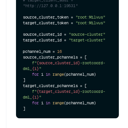
# target_client_addr = 
"http://127.0.0.1:19531"
source_cluster_token = 
"root:Milvus"
target_cluster_token = 
"root:Milvus"
source_cluster_id = 
"source-cluster"
target_cluster_id = 
"target-cluster"
pchannel_num = 
16
source_cluster_pchannels = [

f"
{source_cluster_id}
-rootcoord-
dml_
{i}
"
for
 i 
in
range
(pchannel_num)

]

target_cluster_pchannels = [

f"
{target_cluster_id}
-rootcoord-
dml_
{i}
"
for
 i 
in
range
(pchannel_num)
