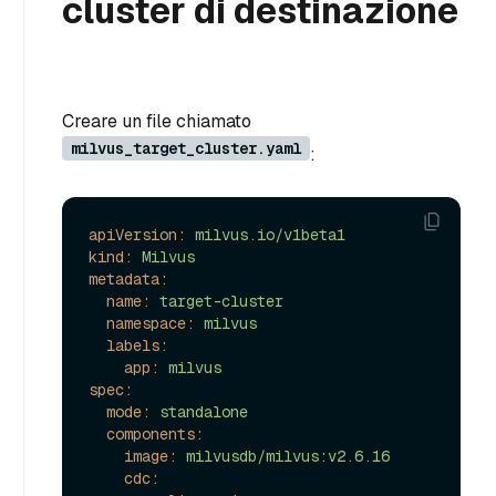
cluster di destinazione
Creare un file chiamato
milvus_target_cluster.yaml
:
apiVersion:
milvus.io/v1beta1
kind:
Milvus
metadata:
name:
target-cluster
namespace:
milvus
labels:
app:
milvus
spec:
mode:
standalone
components:
image:
milvusdb/milvus:v2.6.16
cdc: