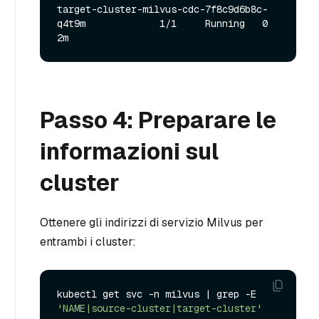
target-cluster-milvus-cdc-7f8c9d6b8c-
q4t9m             1/1     Running   0          
Passo 4: Preparare le
informazioni sul
cluster
Ottenere gli indirizzi di servizio Milvus per
entrambi i cluster:
kubectl get svc -n milvus | grep -E 
'NAME|source-cluster|target-cluster'