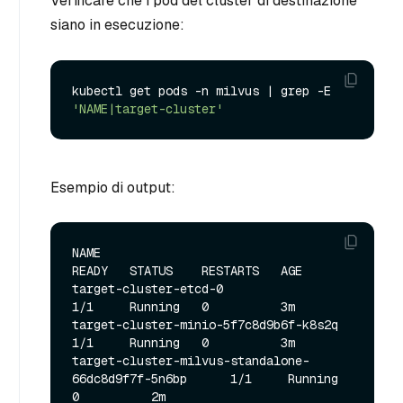
Verificare che i pod del cluster di destinazione
siano in esecuzione:
kubectl get pods -n milvus | grep -E 
'NAME|target-cluster'
Esempio di output:
NAME                                                   
READY   STATUS    RESTARTS   AGE

target-cluster-etcd-0                                  
1/1     Running   0          3m

target-cluster-minio-5f7c8d9b6f-k8s2q                  
1/1     Running   0          3m

target-cluster-milvus-standalone-
66dc8d9f7f-5n6bp      1/1     Running   
0          2m
