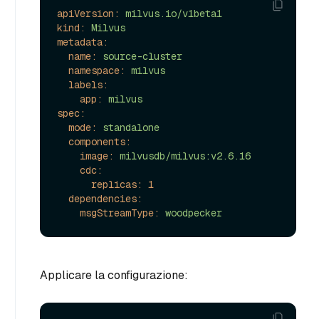
apiVersion:
milvus.io/v1beta1
kind:
Milvus
metadata:
name:
source-cluster
namespace:
milvus
labels:
app:
milvus
spec:
mode:
standalone
components:
image:
milvusdb/milvus:v2.6.16
cdc:
replicas:
1
dependencies:
msgStreamType:
woodpecker
Applicare la configurazione: