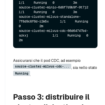
1/1     Running   0          3m

source-cluster-minio-6d8f7d9b9f-9t7j2                  
1/1     Running   0          3m

source-cluster-milvus-standalone-
7f8d9c8f6d-r2m5x      1/1     Running   
0          2m

source-cluster-milvus-cdc-66d64747bd-
sckxj             1/1     Running   0          
Assicurarsi che il pod CDC, ad esempio
source-cluster-milvus-cdc-...
, sia nello stato
Running
.
Passo 3: distribuire il