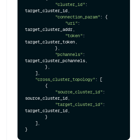
"cluster_id"
: 
target_cluster_id,

"connection_param"
: {

"uri"
: 
target_cluster_addr,

"token"
: 
target_cluster_token,

            },

"pchannels"
: 
target_cluster_pchannels,

        },

    ],

"cross_cluster_topology"
: [

        {

"source_cluster_id"
: 
source_cluster_id,

"target_cluster_id"
: 
target_cluster_id,

        }

    ],
