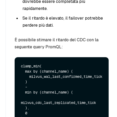
dovrebbe essere completata più
rapidamente.
Se il ritardo è elevato, il failover potrebbe
perdere più dati.
È possibile stimare il ritardo del CDC con la
seguente query PromQL:
clamp_min(

  max by (channel_name) (

    milvus_wal_last_confirmed_time_tick

  )

  -

  min by (channel_name) (

milvus_cdc_last_replicated_time_tick

  ),

  0
