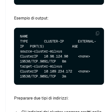
Esempio di output:
NAME                                  
TYPE        CLUSTER-IP       EXTERNAL-
IP   PORT(S)              AGE

source-cluster-milvus                 
ClusterIP   10.98.124.90     <none>        
19530/TCP,9091/TCP   8m

target-cluster-milvus                 
ClusterIP   10.109.234.172   <none>        
Preparare due tipi di indirizzi: