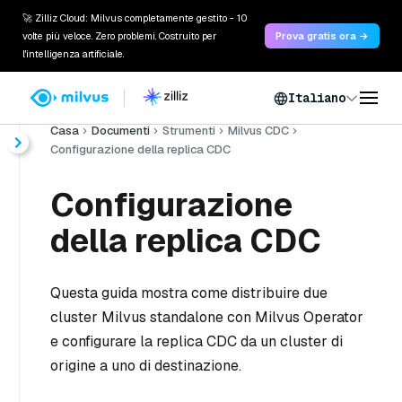
🚀 Zilliz Cloud: Milvus completamente gestito - 10
volte più veloce. Zero problemi. Costruito per
Prova gratis ora →
l'intelligenza artificiale.
Italiano
Casa
Documenti
Strumenti
Milvus CDC
Configurazione della replica CDC
Configurazione
della replica CDC
Questa guida mostra come distribuire due
cluster Milvus standalone con Milvus Operator
e configurare la replica CDC da un cluster di
origine a uno di destinazione.