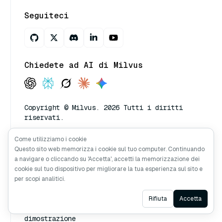
Seguiteci
Chiedete ad AI di Milvus
Copyright © Milvus. 2026 Tutti i diritti
riservati.
Come utilizziamo i cookie
Risorse
Tutorial
Questo sito web memorizza i cookie sul tuo computer. Continuando
a navigare o cliccando su 'Accetta', accetti la memorizzazione dei
Documenti
Bootcamp
cookie sul tuo dispositivo per migliorare la tua esperienza sul sito e
per scopi analitici.
Blog
Demo
Milvus Gestito
Video
Ask AI
Rifiuta
Accetta
Prenota una
dimostrazione