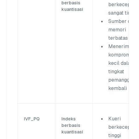
berbasis
berkecepata
kuantisasi
sangat tinggi
Sumber daya
memori
terbatas
Menerima
kompromi
kecil dalam
tingkat
pemanggilan
kembali
Kueri
IVF_PQ
Indeks
berbasis
berkecepata
kuantisasi
tinggi