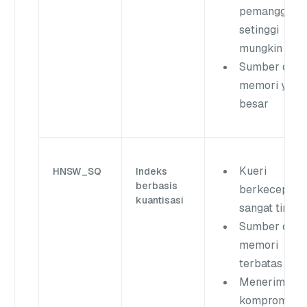
pemanggilan
setinggi
mungkin
Sumber daya
memori yang
besar
Kueri
HNSW_SQ
Indeks
berbasis
berkecepata
kuantisasi
sangat tinggi
Sumber daya
memori
terbatas
Menerima
kompromi