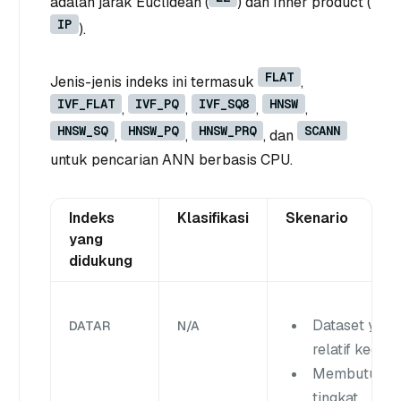
adalah jarak Euclidean (
) dan Inner product (
IP
).
FLAT
Jenis-jenis indeks ini termasuk
,
IVF_FLAT
IVF_PQ
IVF_SQ8
HNSW
,
,
,
,
HNSW_SQ
HNSW_PQ
HNSW_PRQ
SCANN
,
,
, dan
untuk pencarian ANN berbasis CPU.
Indeks
Klasifikasi
Skenario
yang
didukung
Dataset yang
DATAR
N/A
relatif kecil
Membutuhka
tingkat