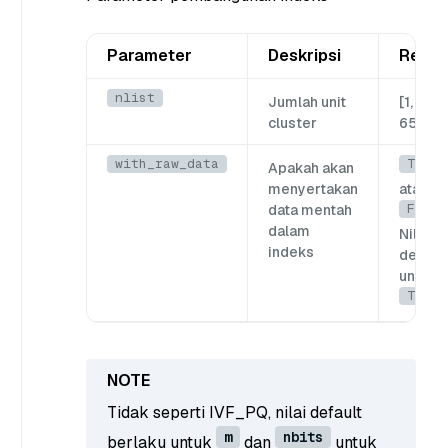
Parameter
Deskripsi
Renta
nlist
Jumlah unit
[1,
cluster
65536
with_raw_data
True
Apakah akan
menyertakan
atau
False
data mentah
dalam
Nilai
indeks
default
untuk
True
Tidak seperti IVF_PQ, nilai default
m
nbits
berlaku untuk
dan
untuk