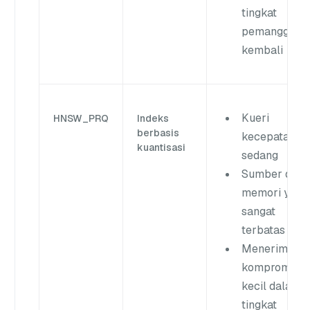
tingkat
pemanggilan
kembali
Kueri
HNSW_PRQ
Indeks
berbasis
kecepatan
kuantisasi
sedang
Sumber daya
memori yang
sangat
terbatas
Menerima
kompromi
kecil dalam
tingkat