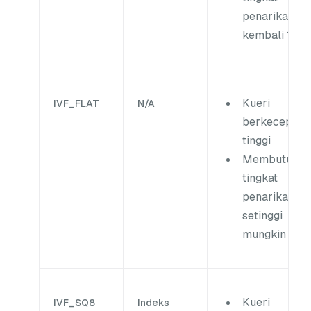
penarikan
kembali 100
Kueri
IVF_FLAT
N/A
berkecepata
tinggi
Membutuhka
tingkat
penarikan
setinggi
mungkin
Kueri
IVF_SQ8
Indeks