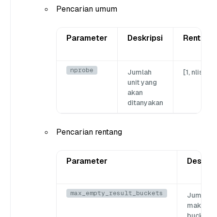
Pencarian umum
Parameter
Deskripsi
Rentang
nprobe
Jumlah
[1, nlist]
unit yang
akan
ditanyakan
Pencarian rentang
Parameter
Deskrip
max_empty_result_buckets
Jumlah
maksim
bucket y