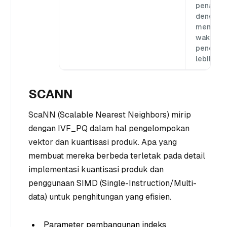
penarika
dengan
mengorb
waktu
pencaria
lebih lam
SCANN
ScaNN (Scalable Nearest Neighbors) mirip
dengan IVF_PQ dalam hal pengelompokan
vektor dan kuantisasi produk. Apa yang
membuat mereka berbeda terletak pada detail
implementasi kuantisasi produk dan
penggunaan SIMD (Single-Instruction/Multi-
data) untuk penghitungan yang efisien.
Parameter pembangunan indeks