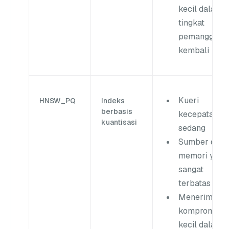
kecil dalam
tingkat
pemanggilan
kembali
Kueri
HNSW_PQ
Indeks
berbasis
kecepatan
kuantisasi
sedang
Sumber daya
memori yang
sangat
terbatas
Menerima
kompromi
kecil dalam