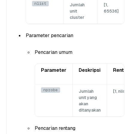
nlist
Jumlah
[1,
unit
65536]
cluster
Parameter pencarian
Pencarian umum
Parameter
Deskripsi
Rentang
nprobe
Jumlah
[1, nlist]
unit yang
akan
ditanyakan
Pencarian rentang