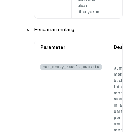
akan
ditanyakan
Pencarian rentang
Parameter
Deskrip
max_empty_result_buckets
Jumlah
maksim
bucket y
tidak
mengemb
hasil pen
Ini adala
paramet
pencaria
rentang 
menghen