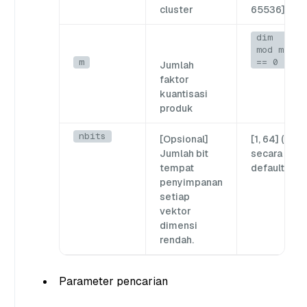
cluster
65536]
dim
mod m
m
== 0
Jumlah
faktor
kuantisasi
produk
nbits
[Opsional]
[1, 64] (8
Jumlah bit
secara
tempat
default)
penyimpanan
setiap
vektor
dimensi
rendah.
Parameter pencarian