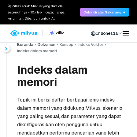
🚀 Zilliz Cloud: Milvus yang dikelola
sepenuhnya - 10x lebih cepat. Tanpa
Coba Gratis Sekarang →
kerumitan. Dibangun untuk AI.
Indonesia
Beranda
Dokumen
Konsep
Indeks Vektor
Indeks dalam memori
Indeks dalam
memori
Topik ini berisi daftar berbagai jenis indeks
dalam memori yang didukung Milvus, skenario
yang paling sesuai, dan parameter yang dapat
dikonfigurasikan oleh pengguna untuk
mendapatkan performa pencarian yang lebih