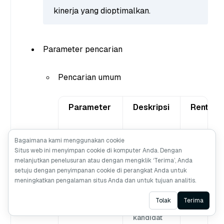
kinerja yang dioptimalkan.
Parameter pencarian
Pencarian umum
Parameter
Deskripsi
Rentang
nprobe
Bagaimana kami menggunakan cookie
Jumlah
[1, nlist]
Situs web ini menyimpan cookie di komputer Anda. Dengan
unit yang
melanjutkan penelusuran atau dengan mengklik ‘Terima’, Anda
akan
setuju dengan penyimpanan cookie di perangkat Anda untuk
ditanyakan
meningkatkan pengalaman situs Anda dan untuk tujuan analitis.
reorder_k
top_k
Jumlah
[
,
Ask AI
Tolak
Terima
unit
∞]
kandidat