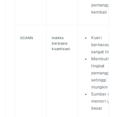
pemanggilan
kembali
Kueri
SCANN
Indeks
berbasis
berkecepata
kuantisasi
sangat tinggi
Membutuhka
tingkat
pemanggilan
setinggi
mungkin
Sumber daya
memori yang
besar