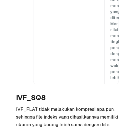
mencapai
yang
ditentuka
Meningk
nilai ini 
meningk
tingkat
penarika
dengan
mengorb
waktu
pencaria
lebih lam
IVF_SQ8
IVF_FLAT tidak melakukan kompresi apa pun,
sehingga file indeks yang dihasilkannya memiliki
ukuran yang kurang lebih sama dengan data