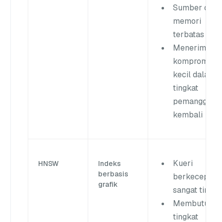
Sumber daya
memori
terbatas
Menerima
kompromi
kecil dalam
tingkat
pemanggilan
kembali
Kueri
HNSW
Indeks
berbasis
berkecepata
grafik
sangat tinggi
Membutuhka
tingkat