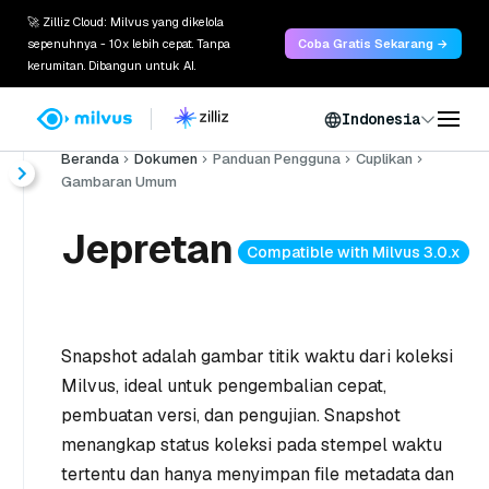
🚀 Zilliz Cloud: Milvus yang dikelola
sepenuhnya - 10x lebih cepat. Tanpa
Coba Gratis Sekarang →
kerumitan. Dibangun untuk AI.
Indonesia
Beranda
Dokumen
Panduan Pengguna
Cuplikan
Gambaran Umum
Jepretan
Compatible with Milvus 3.0.x
Snapshot adalah gambar titik waktu dari koleksi
Milvus, ideal untuk pengembalian cepat,
pembuatan versi, dan pengujian. Snapshot
menangkap status koleksi pada stempel waktu
tertentu dan hanya menyimpan file metadata dan