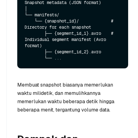
Snapshot metadata (JSON format)

│

└── manifests/

    └── {snapshot_id}/             # 
Directory for each snapshot

        ├── {segment_id_1}.avro    # 
Individual segment manifest (Avro 
format)

        ├── {segment_id_2}.avro

Membuat snapshot biasanya memerlukan
waktu milidetik, dan memulihkannya
memerlukan waktu beberapa detik hingga
beberapa menit, tergantung volume data.