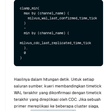
clamp_min(

  max by (channel_name) (

    milvus_wal_last_confirmed_time_tick

  )

  -

  min by (channel_name) (

milvus_cdc_last_replicated_time_tick

  ),

  0

Hasilnya dalam hitungan detik. Untuk setiap
saluran sumber, kueri membandingkan timetick
WAL terakhir yang dikonfirmasi dengan timetick
terakhir yang direplikasi oleh CDC. Jika sebuah
primer mereplikasi ke beberapa cluster siaga,