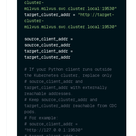
cluster-
milvus.milvus.svc.cluster.local:19530"
target_cluster_addr = 
"http://target-
cluster-
milvus.milvus.svc.cluster.local:19530"
source_client_addr = 
source_cluster_addr

target_client_addr = 
target_cluster_addr

# If your Python client runs outside 
the Kubernetes cluster, replace only
# source_client_addr and 
target_client_addr with externally 
reachable addresses.
# Keep source_cluster_addr and 
target_cluster_addr reachable from CDC 
pods.
# For example:
# source_client_addr = 
"http://127.0.0.1:19530"