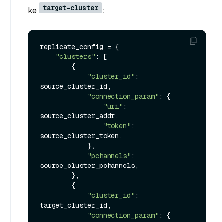
target-cluster
ke
:
replicate_config = {

"clusters"
: [

        {

"cluster_id"
: 
source_cluster_id,

"connection_param"
: {

"uri"
: 
source_cluster_addr,

"token"
: 
source_cluster_token,

            },

"pchannels"
: 
source_cluster_pchannels,

        },

        {

"cluster_id"
: 
target_cluster_id,

"connection_param"
: {
