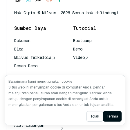
Hak Cipta © Milvus. 2026 Semua hak dilindungi.
Sumber Daya
Tutorial
Dokumen
Bootcamp
Blog
Demo
Milvus Terkelola
Video
Pesan Demo
Alat
Komunitas
Bagaimana kami menggunakan cookie
Situs web ini menyimpan cookie di komputer Anda. Dengan
melanjutkan penelusuran atau dengan mengklik ‘Terima’, Anda
Attu
Jam Kantor Milvus
setuju dengan penyimpanan cookie di perangkat Anda untuk
Milvus CLI
Discord
meningkatkan pengalaman situs Anda dan untuk tujuan analitis.
Alat Pengukur Ukuran
Github
Ask AI
Tolak
Terima
Milvus
Alat Cadangan