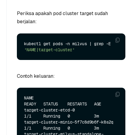
Periksa apakah pod cluster target sudah
berjalan:
kubectl get pods -n milvus | grep -E 
'NAME|target-cluster'
Contoh keluaran:
NAME                                                   
READY   STATUS    RESTARTS   AGE

target-cluster-etcd-0                                  
1/1     Running   0          3m

target-cluster-minio-5f7c8d9b6f-k8s2q                  
1/1     Running   0          3m

target-cluster-milvus-standalone-