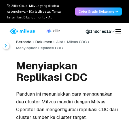
🚀 Zilliz Cloud: Milvus yang dikelola
sepenuhnya - 10x lebih cepat. Tanpa
Coba Gratis Sekarang →
kerumitan. Dibangun untuk AI.
Indonesia
Beranda
Dokumen
Alat
Milvus CDC
Menyiapkan Replikasi CDC
Menyiapkan
Replikasi CDC
Panduan ini menunjukkan cara menggunakan
dua cluster Milvus mandiri dengan Milvus
Operator dan mengonfigurasi replikasi CDC dari
cluster sumber ke cluster target.