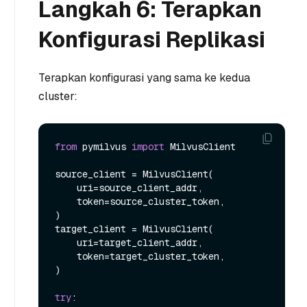
Langkah 6: Terapkan
Konfigurasi Replikasi
Terapkan konfigurasi yang sama ke kedua
cluster:
from
 pymilvus 
import
 MilvusClient

source_client = MilvusClient(

    uri=source_client_addr,

    token=source_cluster_token,

)

target_client = MilvusClient(

    uri=target_client_addr,

    token=target_cluster_token,

)

try
:
