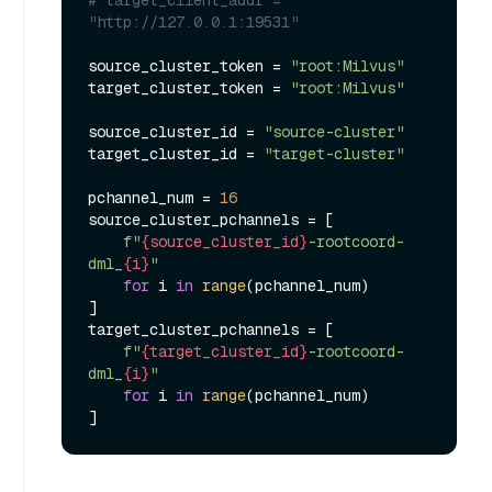
# target_client_addr = 
"http://127.0.0.1:19531"
source_cluster_token = 
"root:Milvus"
target_cluster_token = 
"root:Milvus"
source_cluster_id = 
"source-cluster"
target_cluster_id = 
"target-cluster"
pchannel_num = 
16
source_cluster_pchannels = [

f"
{source_cluster_id}
-rootcoord-
dml_
{i}
"
for
 i 
in
range
(pchannel_num)

]

target_cluster_pchannels = [

f"
{target_cluster_id}
-rootcoord-
dml_
{i}
"
for
 i 
in
range
(pchannel_num)
