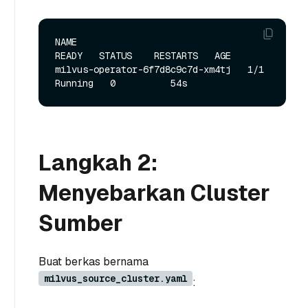
NAME                               
READY   STATUS    RESTARTS   AGE

milvus-operator-6f7d8c9c7d-xm4tj   1/1     
Langkah 2:
Menyebarkan Cluster
Sumber
Buat berkas bernama
milvus_source_cluster.yaml
: