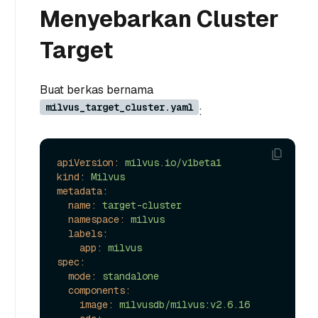
Menyebarkan Cluster
Target
Buat berkas bernama
milvus_target_cluster.yaml
:
apiVersion:
milvus.io/v1beta1
kind:
Milvus
metadata:
name:
target-cluster
namespace:
milvus
labels:
app:
milvus
spec:
mode:
standalone
components:
image:
milvusdb/milvus:v2.6.16