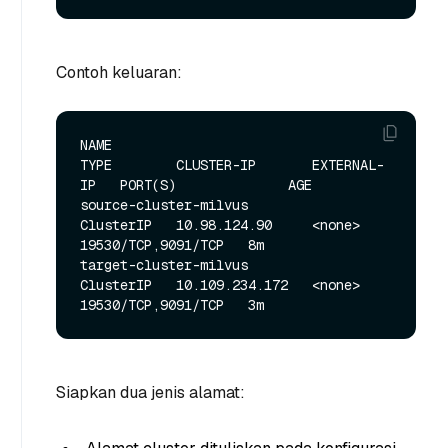
Contoh keluaran:
NAME                                  
TYPE        CLUSTER-IP       EXTERNAL-
IP   PORT(S)              AGE

source-cluster-milvus                 
ClusterIP   10.98.124.90     <none>        
19530/TCP,9091/TCP   8m

target-cluster-milvus                 
ClusterIP   10.109.234.172   <none>        
Siapkan dua jenis alamat: