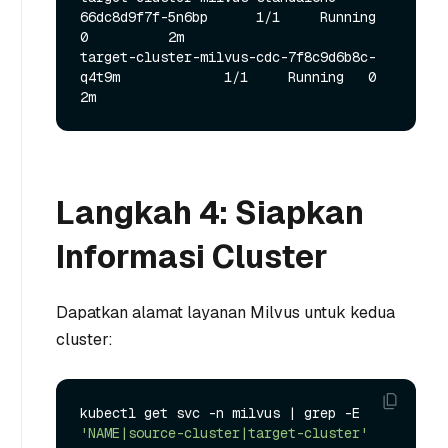
66dc8d9f7f-5n6bp      1/1     Running   
0          2m

target-cluster-milvus-cdc-7f8c9d6b8c-
q4t9m             1/1     Running   0          
Langkah 4: Siapkan
Informasi Cluster
Dapatkan alamat layanan Milvus untuk kedua
cluster:
kubectl get svc -n milvus | grep -E 
'NAME|source-cluster|target-cluster'