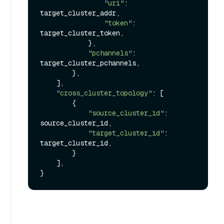
"uri"
: 
target_cluster_addr,

"token"
: 
target_cluster_token,

            },

"pchannels"
: 
target_cluster_pchannels,

        },

    ],

"cross_cluster_topology"
: [

        {

"source_cluster_id"
: 
source_cluster_id,

"target_cluster_id"
: 
target_cluster_id,

        }

    ],
