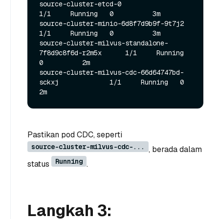
source-cluster-etcd-0                                  
1/1     Running   0          3m

source-cluster-minio-6d8f7d9b9f-9t7j2                  
1/1     Running   0          3m

source-cluster-milvus-standalone-
7f8d9c8f6d-r2m5x      1/1     Running   
0          2m

source-cluster-milvus-cdc-66d64747bd-
sckxj             1/1     Running   0          
Pastikan pod CDC, seperti
source-cluster-milvus-cdc-...
, berada dalam
Running
status
.
Langkah 3: