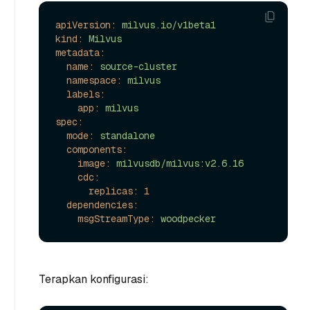
apiVersion:
milvus.io/v1beta1
kind:
Milvus
metadata:
name:
source-cluster
namespace:
milvus
labels:
app:
milvus
spec:
mode:
standalone
components:
image:
milvusdb/milvus:v2.6.16
cdc:
replicas:
1
dependencies:
msgStreamType:
woodpecker
Terapkan konfigurasi: