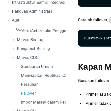
Infrastruktur &amp; Integrasi Data
Panduan Administrasi
Setelah failover,
Alat
Attu (Antarmuka Pengguna Milvus)
Milvus Backup
Pengamat Burung
Milvus CDC
Kapan M
Gambaran Umum
Menyiapkan Replikasi CDC
Gunakan failover 
Peralihan
Failover
Primer asli t
Impor Massal dalam Replikasi CDC
Primer tidak 