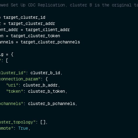
owed Set Up CDC Replication, cluster B is the original ta
 target_cluster_id

 = target_cluster_addr

ent_addr = target_client_addr

en = target_cluster_token

annels = target_cluster_pchannels

g = {

"
: [

cluster_id"
: cluster_b_id,

connection_param"
: {

"uri"
: cluster_b_addr,

"token"
: cluster_b_token,

pchannels"
: cluster_b_pchannels,

uster_topology"
: [],

omote"
: 
True
,
