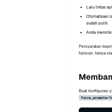
Lalu lintas ap
Otomatisasi l
sudah pulih.
Anda memiliki
Persyaratan keama
failover, hanya s
Membang
Buat konfigurasi y
force_promote=T