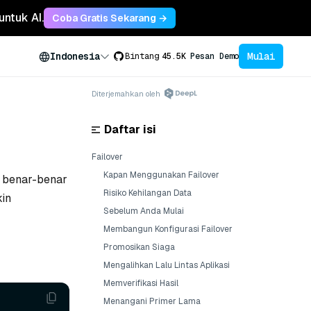
untuk AI.
Coba Gratis Sekarang →
Mulai
Indonesia
Bintang
45.5K
Pesan Demo
Diterjemahkan oleh
Daftar isi
Failover
Kapan Menggunakan Failover
i benar-benar
Risiko Kehilangan Data
kin
Sebelum Anda Mulai
Membangun Konfigurasi Failover
Promosikan Siaga
Mengalihkan Lalu Lintas Aplikasi
Memverifikasi Hasil
Menangani Primer Lama