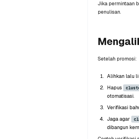
Jika permintaan b
penulisan.
Mengalih
Setelah promosi:
Alihkan lalu l
Hapus
clust
otomatisasi.
Verifikasi ba
Jaga agar
cl
dibangun kem
Contoh verifikasi 