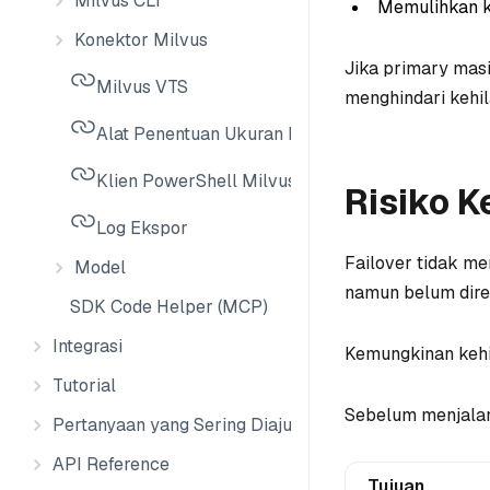
Milvus CLI
Memulihkan ke
Konektor Milvus
Jika primary mas
Milvus VTS
menghindari kehil
Alat Penentuan Ukuran Milvus
Klien PowerShell Milvus
Risiko K
Log Ekspor
Failover tidak me
Model
namun belum direp
SDK Code Helper (MCP)
Integrasi
Kemungkinan kehil
Tutorial
Sebelum menjalank
Pertanyaan yang Sering Diajukan
API Reference
Tujuan