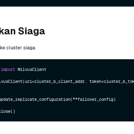
kan Siaga
ke cluster siaga.
 
import
 MilvusClient

lvusClient(uri=cluster_b_client_addr, token=cluster_b_tok