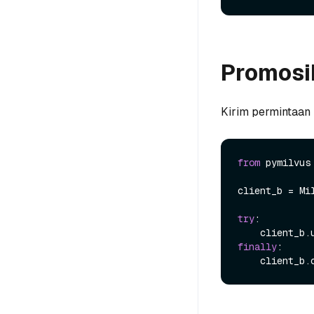
Promosi
Kirim permintaan 
from
 pymilvus
client_b = Mi
try
:

finally
:
