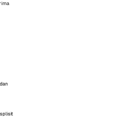
rima
 dan
splisit