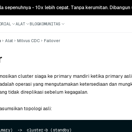
ola sepenuhnya - 10x lebih cepat. Tanpa kerumitan. Dibangun 
ORIAL
ALAT
BLOG
KOMUNITAS
n
Alat
Milvus CDC
Failover
r
sikan cluster siaga ke primary mandiri ketika primary asl
ni adalah operasi yang mengutamakan ketersediaan dan mung
ang tidak direplikasi sebelum kegagalan.
sumsikan topologi asli: