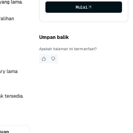
yang lama.
Mulai
ralihan
Umpan balik
Apakah halaman ini bermanfaat?
ary lama
k tersedia.
juan