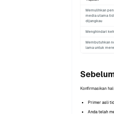
Memulihkan penu
media utama tid
dijangkau
Menghindari keh
Membutuhkan n
lama untuk mer
Sebelum
Konfirmasikan hal
Primer asli ti
Anda telah m