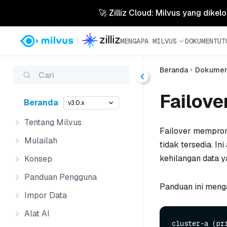
🚀 Zilliz Cloud: Milvus yang dikel
MENGAPA MILVUS
DOKUMEN
TUT
Beranda
Dokume
Cari
Failove
Beranda
v3.0.x
Tentang Milvus
Failover mempromo
Mulailah
tidak tersedia. I
kehilangan data y
Konsep
Panduan Pengguna
Panduan ini menga
Impor Data
Alat AI