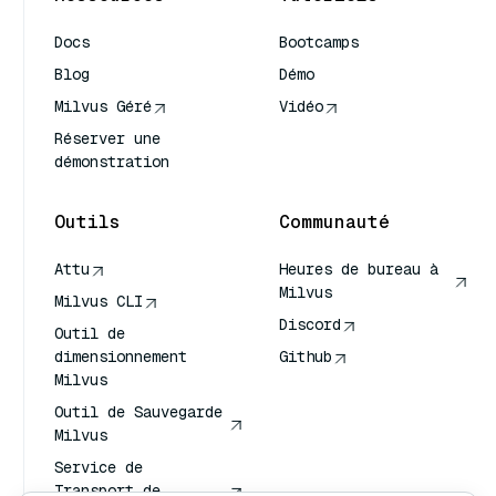
Docs
Bootcamps
Blog
Démo
Milvus Géré
Vidéo
Réserver une
démonstration
Outils
Communauté
Attu
Heures de bureau à
Milvus
Milvus CLI
Discord
Outil de
dimensionnement
Github
Milvus
Outil de Sauvegarde
Milvus
Service de
Transport de