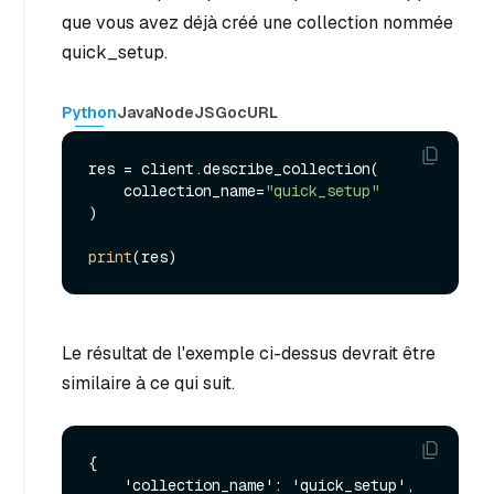
que vous avez déjà créé une collection nommée
quick_setup.
Python
Java
NodeJS
Go
cURL
res = client.describe_collection(

    collection_name=
"quick_setup"
)

print
Le résultat de l'exemple ci-dessus devrait être
similaire à ce qui suit.
{

    'collection_name': 'quick_setup', 
