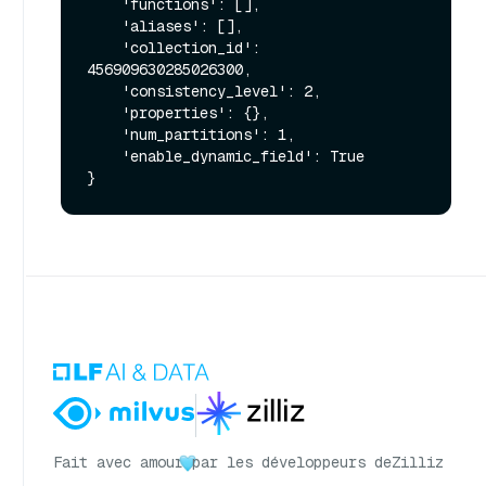
    'functions': [], 

    'aliases': [], 

    'collection_id': 
456909630285026300, 

    'consistency_level': 2, 

    'properties': {}, 

    'num_partitions': 1, 

    'enable_dynamic_field': True

Fait avec amour
par les développeurs de
Zilliz