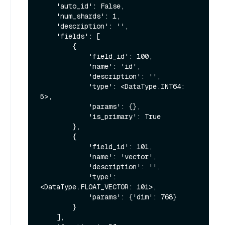
    'auto_id': False, 

    'num_shards': 1, 

    'description': '', 

    'fields': [

        {

            'field_id': 100, 

            'name': 'id', 

            'description': '', 

            'type': <DataType.INT64: 
5>, 

            'params': {}, 

            'is_primary': True

        }, 

        {

            'field_id': 101, 

            'name': 'vector', 

            'description': '', 

            'type': 
<DataType.FLOAT_VECTOR: 101>, 

            'params': {'dim': 768}

        }

    ], 
