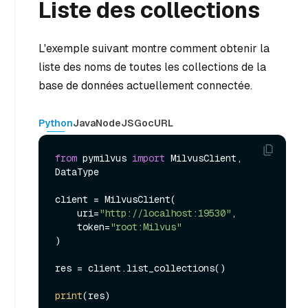
Liste des collections
L'exemple suivant montre comment obtenir la
liste des noms de toutes les collections de la
base de données actuellement connectée.
Python
Java
NodeJS
Go
cURL
from
 pymilvus 
import
 MilvusClient, 
DataType

client = MilvusClient(

    uri=
"http://localhost:19530"
,

    token=
"root:Milvus"
)

res = client.list_collections()

print