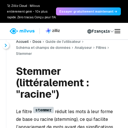
🚀 Zilliz Cloud : Milvus
entièrement géré - 10x plus
Essayer gratuitement maintenant →
rapide. Zéro tracas. Conçu pour l'IA.
Français
Accueil
Docs
Guide de l'utilisateur
Schéma et champs de données
Analyseur
Filtres
Stemmer
Stemmer
(littéralement :
"racine")
stemmer
Le filtre
réduit les mots à leur forme
de base ou racine (stemming), ce qui facilite
l'appariement de mots ayant des significations