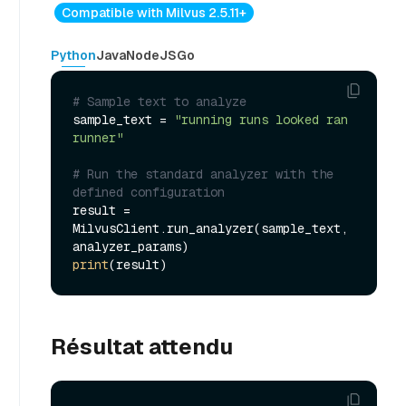
Compatible with Milvus 2.5.11+
Python
Java
NodeJS
Go
# Sample text to analyze
sample_text = 
"running runs looked ran 
runner"
# Run the standard analyzer with the 
defined configuration
result = 
MilvusClient.run_analyzer(sample_text, 
print
Résultat attendu