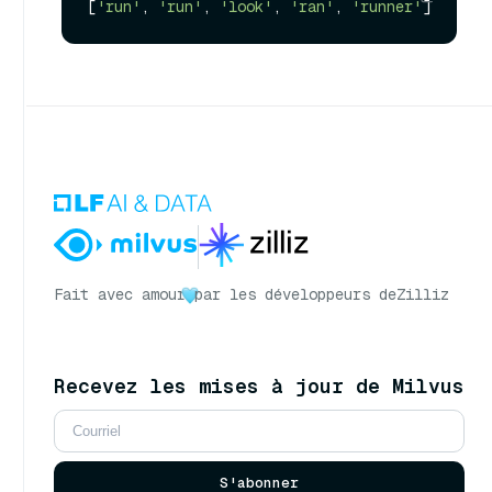
[
'run'
, 
'run'
, 
'look'
, 
'ran'
, 
'runner'
Fait avec amour
par les développeurs de
Zilliz
Recevez les mises à jour de Milvus
S'abonner