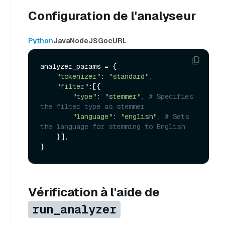
Configuration de l'analyseur
Python
Java
NodeJS
Go
cURL
analyzer_params = {

"tokenizer"
: 
"standard"
,

"filter"
:[{

"type"
: 
"stemmer"
, 
# Specifies 
the filter type as stemmer
"language"
: 
"english"
, 
# Sets 
the language for stemming to English
    }],

Vérification à l'aide de
run_analyzer