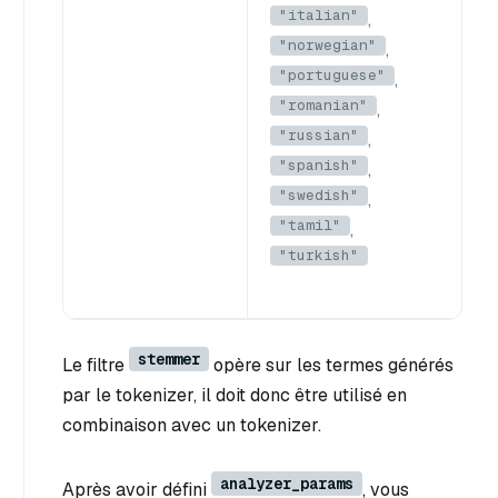
"italian"
,
"norwegian"
,
"portuguese"
,
"romanian"
,
"russian"
,
"spanish"
,
"swedish"
,
"tamil"
,
"turkish"
stemmer
Le filtre
opère sur les termes générés
par le tokenizer, il doit donc être utilisé en
combinaison avec un tokenizer.
analyzer_params
Après avoir défini
, vous