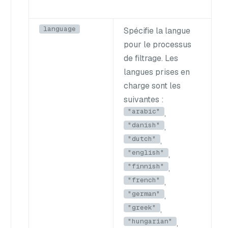
language
Spécifie la langue
pour le processus
de filtrage. Les
langues prises en
charge sont les
suivantes :
"arabic"
,
"danish"
,
"dutch"
,
"english"
,
"finnish"
,
"french"
,
"german"
,
"greek"
,
"hungarian"
,