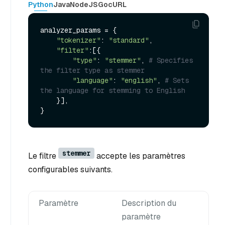
Python
Java
NodeJS
Go
cURL
analyzer_params = {

"tokenizer"
: 
"standard"
,

"filter"
:[{

"type"
: 
"stemmer"
, 
# Specifies 
the filter type as stemmer
"language"
: 
"english"
, 
# Sets 
the language for stemming to English
    }],

stemmer
Le filtre
accepte les paramètres
configurables suivants.
Paramètre
Description du
paramètre