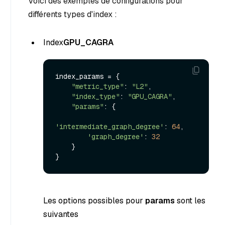
Voici des exemples de configurations pour
différents types d'index :
Index
GPU_CAGRA
index_params = {

"metric_type"
: 
"L2"
,

"index_type"
: 
"GPU_CAGRA"
,

"params"
: {

'intermediate_graph_degree'
: 
64
,

'graph_degree'
: 
32
    }

Les options possibles pour
params
sont les
suivantes