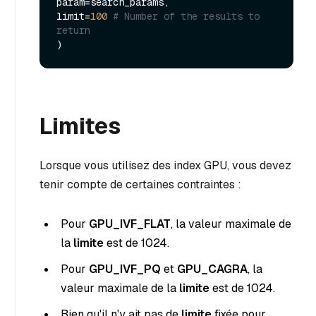
param=search_params,

limit=
100
# Number of the results to 
return
Limites
Lorsque vous utilisez des index GPU, vous devez
tenir compte de certaines contraintes :
Pour
GPU_IVF_FLAT
, la valeur maximale de
la
limite
est de 1024.
Pour
GPU_IVF_PQ
et
GPU_CAGRA
, la
valeur maximale de la
limite
est de 1024.
Bien qu'il n'y ait pas de
limite
fixée pour