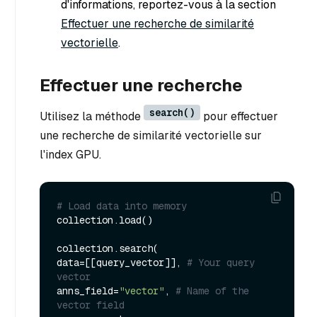
d'informations, reportez-vous à la section
Effectuer une recherche de similarité
vectorielle
.
Effectuer une recherche
search()
Utilisez la méthode
pour effectuer
une recherche de similarité vectorielle sur
l'index GPU.
# Load data into memory
collection.load()

collection.search(

data=[[query_vector]], 
# Your query 
vector
anns_field=
"vector"
, 
# Name of the 
vector field