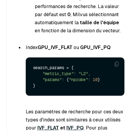
performances de recherche. La valeur
par défaut est
0
, Milvus sélectionnant
automatiquement la
taille de l'équipe
en fonction de la dimension du vecteur.
Index
GPU_IVF_FLAT
ou
GPU_IVF_PQ
search_params = {

"metric_type"
: 
"L2"
, 

"params"
: {
"nprobe"
: 
10
}

Les paramètres de recherche pour ces deux
types d'index sont similaires à ceux utilisés
pour
IVF_FLAT
et
IVF_PQ
. Pour plus