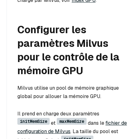
charge par Milvus, voir
Index GPU
.
Configurer les
paramètres Milvus
pour le contrôle de la
mémoire GPU
Milvus utilise un pool de mémoire graphique
global pour allouer la mémoire GPU.
Il prend en charge deux paramètres
initMemSize
maxMemSize
et
dans le
fichier de
configuration de Milvus
. La taille du pool est
initMemSize