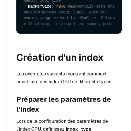
memory pool size.
  maxMemSize: 
4096
#maxMemSize sets the 
maximum memory usage limit. When the 
memory usage exceed initMemSize, Milvus 
will attempt to expand the memory pool. 
Création d'un index
Les exemples suivants montrent comment
construire des index GPU de différents types.
Préparer les paramètres de
l'index
Lors de la configuration des paramètres de
l'index GPU, définissez
index_type
,