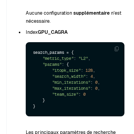
Aucune configuration
supplémentaire
n'est
nécessaire.
Index
GPU_CAGRA
search_params = {

"metric_type"
: 
"L2"
,

"params"
: {

"itopk_size"
: 
128
,

"search_width"
: 
4
,

"min_iterations"
: 
0
,

"max_iterations"
: 
0
,

"team_size"
: 
0
    }

Les principaux paramètres de recherche