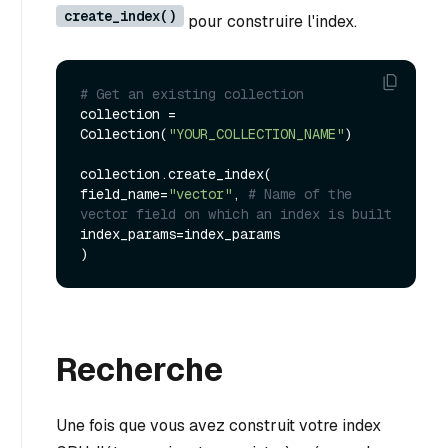
create_index()
pour construire l'index.
# Get an existing collection
collection = 
Collection(
"YOUR_COLLECTION_NAME"
)

collection.create_index(

field_name=
"vector"
, 
# Name of the 
vector field on which an index is built
index_params=index_params

Recherche
Une fois que vous avez construit votre index