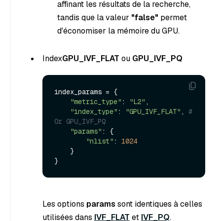
affinant les résultats de la recherche,
tandis que la valeur
"false"
permet
d'économiser la mémoire du GPU.
Index
GPU_IVF_FLAT
ou
GPU_IVF_PQ
index_params = {

"metric_type"
: 
"L2"
,

"index_type"
: 
"GPU_IVF_FLAT"
, 
# 
Or GPU_IVF_PQ
"params"
: {

"nlist"
: 
1024
    }

Les options
params
sont identiques à celles
utilisées dans
IVF_FLAT
et
IVF_PQ
.