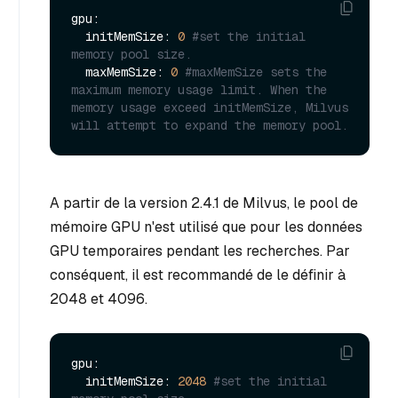
gpu:

  initMemSize: 
0
#set the initial 
memory pool size.
  maxMemSize: 
0
#maxMemSize sets the 
maximum memory usage limit. When the 
memory usage exceed initMemSize, Milvus 
will attempt to expand the memory pool. 
A partir de la version 2.4.1 de Milvus, le pool de
mémoire GPU n'est utilisé que pour les données
GPU temporaires pendant les recherches. Par
conséquent, il est recommandé de le définir à
2048 et 4096.
gpu:

  initMemSize: 
2048
#set the initial 