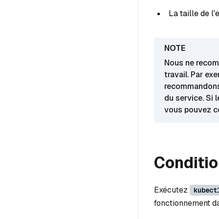
La taille de l
Nous ne recom
travail. Par ex
recommandons d
du service. Si 
vous pouvez co
Conditio
Exécutez
kubect
fonctionnement da