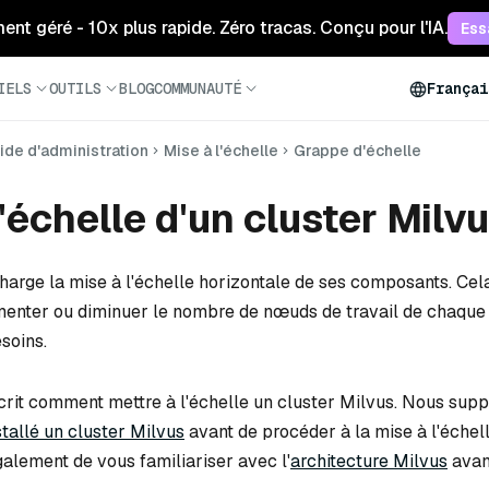
ment géré - 10x plus rapide. Zéro tracas. Conçu pour l'IA.
Ess
IELS
OUTILS
BLOG
COMMUNAUTÉ
Françai
ide d'administration
Mise à l'échelle
Grappe d'échelle
l'échelle d'un cluster Milv
arge la mise à l'échelle horizontale de ses composants. Cela
enter ou diminuer le nombre de nœuds de travail de chaque
soins.
crit comment mettre à l'échelle un cluster Milvus. Nous sup
stallé un cluster Milvus
avant de procéder à la mise à l'échel
ement de vous familiariser avec l'
architecture Milvus
avan