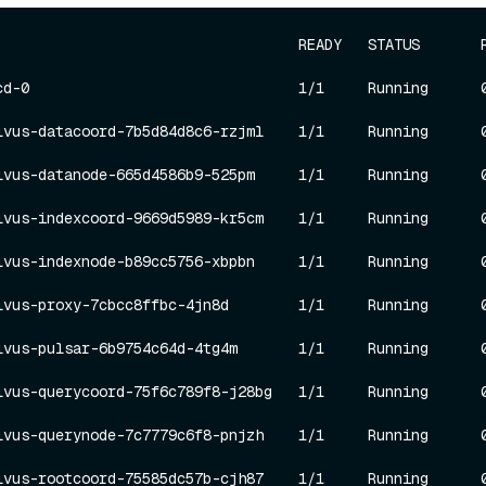
                                  READY   STATUS       RES
-0                               1/1     Running      0         
us-datacoord-7b5d84d8c6-rzjml    1/1     Running      0         
us-datanode-665d4586b9-525pm     1/1     Running      0         
us-indexcoord-9669d5989-kr5cm    1/1     Running      0         
us-indexnode-b89cc5756-xbpbn     1/1     Running      0         
us-proxy-7cbcc8ffbc-4jn8d        1/1     Running      0         
us-pulsar-6b9754c64d-4tg4m       1/1     Running      0         
us-querycoord-75f6c789f8-j28bg   1/1     Running      0         
us-querynode-7c7779c6f8-pnjzh    1/1     Running      0         
us-rootcoord-75585dc57b-cjh87    1/1     Running      0         