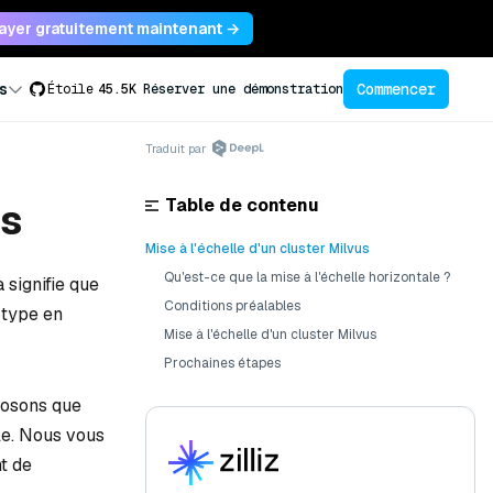
ayer gratuitement maintenant →
Commencer
s
Étoile
45.5K
Réserver une démonstration
Traduit par
Table de contenu
us
Mise à l'échelle d'un cluster Milvus
Qu'est-ce que la mise à l'échelle horizontale ?
 signifie que
Conditions préalables
 type en
Mise à l'échelle d'un cluster Milvus
Prochaines étapes
posons que
le. Nous vous
t de