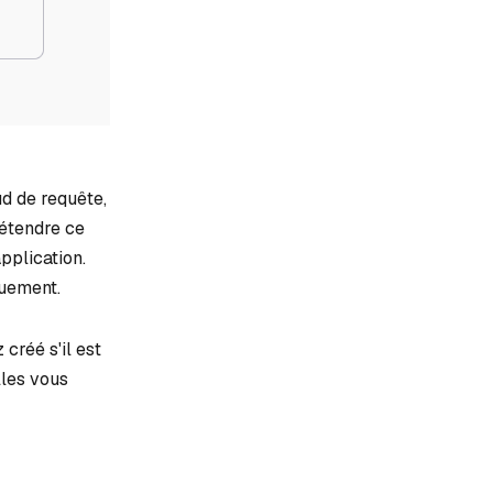
d de requête,
 étendre ce
pplication.
quement.
créé s'il est
lles vous