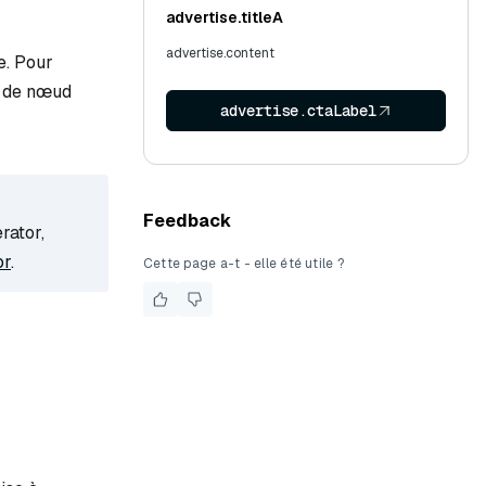
advertise.titleA
advertise.content
e. Pour
e de nœud
advertise.ctaLabel
Feedback
rator,
or
.
Cette page a-t - elle été utile ?