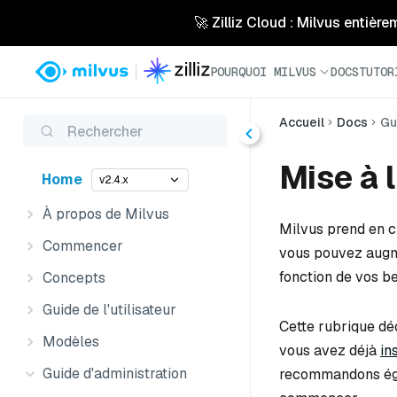
🚀 Zilliz Cloud : Milvus entière
POURQUOI MILVUS
DOCS
TUTOR
Accueil
Docs
Gu
Rechercher
Mise à 
Home
v2.4.x
À propos de Milvus
Milvus prend en ch
Commencer
vous pouvez augm
fonction de vos be
Concepts
Guide de l'utilisateur
Cette rubrique dé
Modèles
vous avez déjà
in
Guide d'administration
recommandons égal