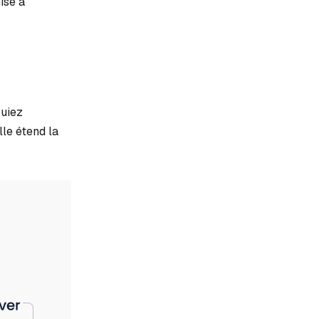
ise à
ouiez
lle étend la