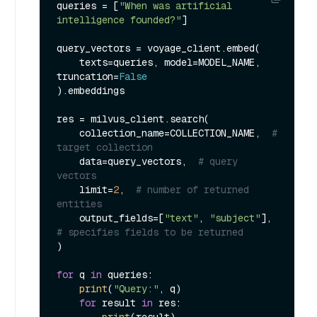
queries = [
"When was artificial 
intelligence founded?"
]

query_vectors = voyage_client.embed(

    texts=queries, model=MODEL_NAME, 
truncation=
False
).embeddings

res = milvus_client.search(

    collection_name=COLLECTION_NAME,  
# 
target collection
    data=query_vectors,  
# query 
vectors
    limit=
2
,  
# number of returned 
entities
    output_fields=[
"text"
, 
"subject"
],  
# specifies fields to be returned
)

for
 q 
in
 queries:

print
(
"Query:"
, q)

for
 result 
in
 res:
