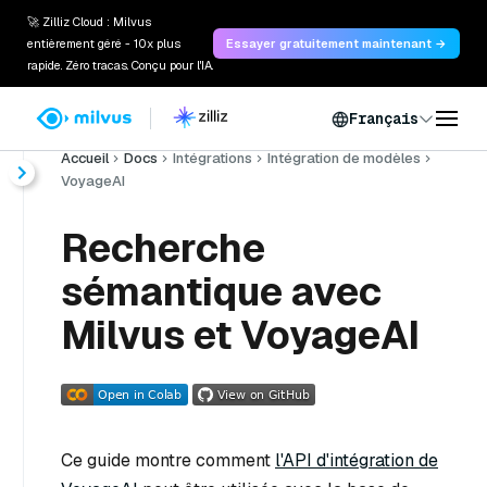
🚀 Zilliz Cloud : Milvus
entièrement géré - 10x plus
Essayer gratuitement maintenant →
rapide. Zéro tracas. Conçu pour l'IA.
Français
Accueil
Docs
Intégrations
Intégration de modèles
VoyageAI
Recherche
sémantique avec
Milvus et VoyageAI
Ce guide montre comment
l'API d'intégration de