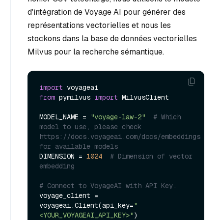
d'intégration de Voyage AI pour générer des
représentations vectorielles et nous les
stockons dans la base de données vectorielles
Milvus pour la recherche sémantique.
import
from
 pymilvus 
import
 MilvusClient

MODEL_NAME = 
"voyage-law-2"
# Which 
model to use, please check 
https://docs.voyageai.com/docs/embeddings 
for available models
DIMENSION = 
1024
# Dimension of vector 
embedding
# Connect to VoyageAI with API Key.
voyage_client = 
voyageai.Client(api_key=
"
<YOUR_VOYAGEAI_API_KEY>"
)
