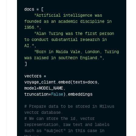
docs = [

"Artificial intelligence was 
founded as an academic discipline in 
1956."
,

"Alan Turing was the first person 
to conduct substantial research in 
AI."
,

"Born in Maida Vale, London, Turing 
was raised in southern England."
,

]

vectors = 
voyage_client.embed(texts=docs, 
model=MODEL_NAME, 
truncation=
False
).embeddings

# Prepare data to be stored in Milvus 
vector database.
# We can store the id, vector 
representation, raw text and labels 
such as "subject" in this case in 