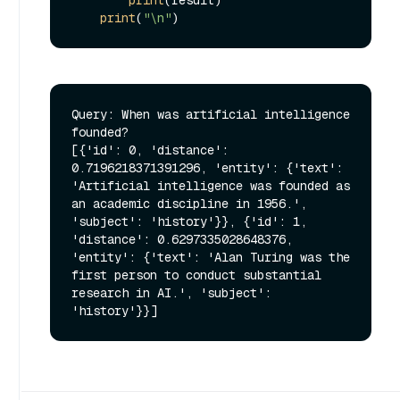
print
(result)

print
(
"\n"
Query: When was artificial intelligence 
founded?

[{'id': 0, 'distance': 
0.7196218371391296, 'entity': {'text': 
'Artificial intelligence was founded as 
an academic discipline in 1956.', 
'subject': 'history'}}, {'id': 1, 
'distance': 0.6297335028648376, 
'entity': {'text': 'Alan Turing was the 
first person to conduct substantial 
research in AI.', 'subject': 