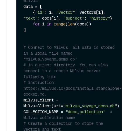
Milvus.
data = [

    {
"id"
: i, 
"vector"
: vectors[i], 
"text"
: docs[i], 
"subject"
: 
"history"
}

for
 i 
in
range
(
len
(docs))

]

# Connect to Milvus, all data is stored 
in a local file named 
"milvus_voyage_demo.db"
# in current directory. You can also 
connect to a remote Milvus server 
following this
# instruction: 
https://milvus.io/docs/install_standalone-
docker.md.
milvus_client = 
MilvusClient(uri=
"milvus_voyage_demo.db"
)

COLLECTION_NAME = 
"demo_collection"
# 
Milvus collection name
# Create a collection to store the 
vectors and text.