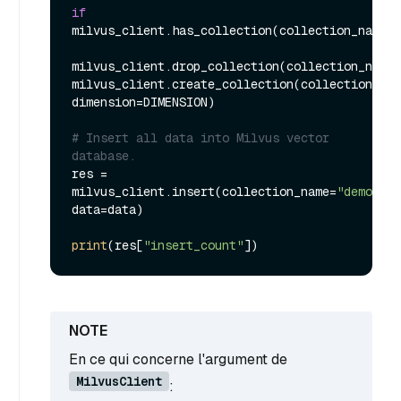
if
milvus_client.has_collection(collection_name=C
milvus_client.drop_collection(collection_name=
milvus_client.create_collection(collection_nam
dimension=DIMENSION)

# Insert all data into Milvus vector 
database.
res = 
milvus_client.insert(collection_name=
"demo_col
data=data)

print
(res[
"insert_count"
En ce qui concerne l'argument de
MilvusClient
: