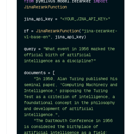
from
 pymilvus.
model
.
reranker
import
JinaRerankFunction
jina_api_key = 
"<YOUR_JINA_API_KEY>"
rf = 
JinaRerankFunction
(
"jina-reranker-
v1-base-en"
, jina_api_key)

query = 
"What event in 1956 marked the 
official birth of artificial 
intelligence as a discipline?"
documents = [

"In 1950, Alan Turing published his 
seminal paper, 'Computing Machinery and 
Intelligence,' proposing the Turing 
Test as a criterion of intelligence, a 
foundational concept in the philosophy 
and development of artificial 
intelligence."
,

"The Dartmouth Conference in 1956 
is considered the birthplace of 
artificial intelligence as a field; 