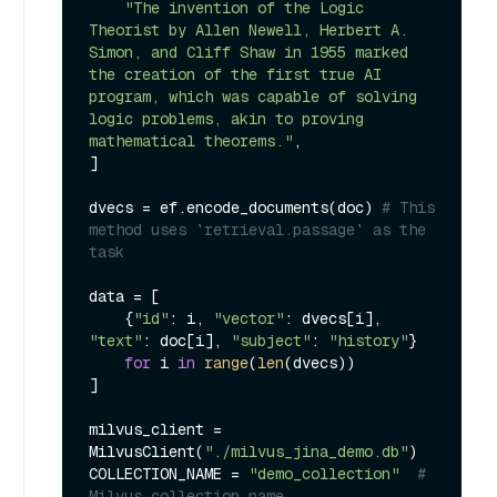
"The invention of the Logic 
Theorist by Allen Newell, Herbert A. 
Simon, and Cliff Shaw in 1955 marked 
the creation of the first true AI 
program, which was capable of solving 
logic problems, akin to proving 
mathematical theorems."
,

]

dvecs = ef.encode_documents(doc) 
# This 
method uses `retrieval.passage` as the 
task
data = [

    {
"id"
: i, 
"vector"
: dvecs[i], 
"text"
: doc[i], 
"subject"
: 
"history"
}

for
 i 
in
range
(
len
(dvecs))

]

milvus_client = 
MilvusClient(
"./milvus_jina_demo.db"
)

COLLECTION_NAME = 
"demo_collection"
# 
Milvus collection name