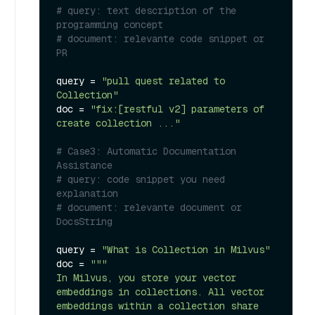
# query: text description of the 
programming concept
# document: relevante code snippet or 
PR
query = 
"pull quest related to 
Collection"
doc = 
"fix:[restful v2] parameters of 
create collection ..."
# Case3: Automatic Documentation 
Assistance
# query: code snippet you need 
explanation
# document: relevante document or 
DocsString
query = 
"What is Collection in Milvus"
doc = 
"""

In Milvus, you store your vector 
embeddings in collections. All vector 
embeddings within a collection share 