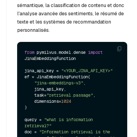
sémantique, la classification de contenu et donc
l'analyse avancée des sentiments, le résumé de
texte et les systèmes de recommandation
personnalisés.
from
 pymilvus.model.dense 
import
JinaEmbeddingFunction

jina_api_key = 
"<YOUR_JINA_API_KEY>"
ef = JinaEmbeddingFunction(

"jina-embeddings-v3"
, 

    jina_api_key,

    task=
"retrieval.passage"
,

    dimensions=
1024
)

query = 
"what is information 
retrieval?"
doc = 
"Information retrieval is the 