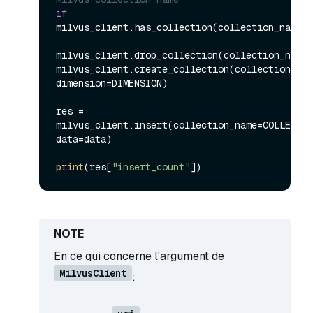
if
milvus_client.has_collection(collection_name=C
milvus_client.drop_collection(collection_name=
milvus_client.create_collection(collection_nam
dimension=DIMENSION)

res = 
milvus_client.insert(collection_name=COLLECTIO
data=data)

print
(res[
"insert_count"
En ce qui concerne l'argument de
MilvusClient
: