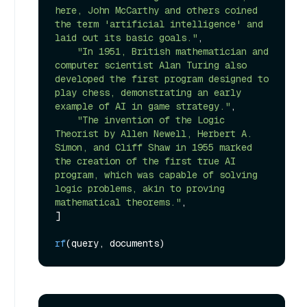
here, John McCarthy and others coined 
the term 'artificial intelligence' and 
laid out its basic goals."
,

"In 1951, British mathematician and 
computer scientist Alan Turing also 
developed the first program designed to 
play chess, demonstrating an early 
example of AI in game strategy."
,

"The invention of the Logic 
Theorist by Allen Newell, Herbert A. 
Simon, and Cliff Shaw in 1955 marked 
the creation of the first true AI 
program, which was capable of solving 
logic problems, akin to proving 
mathematical theorems."
,

]

rf