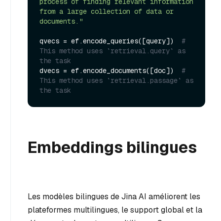
process of finding relevant information 
from a large collection of data or 
documents."
qvecs = ef.encode_queries([query])  
# 
This method uses `retrieval.query` as 
the task
dvecs = ef.encode_documents([doc])  
# 
This method uses `retrieval.passage` as 
the task
Embeddings bilingues
Les modèles bilingues de Jina AI améliorent les
plateformes multilingues, le support global et la