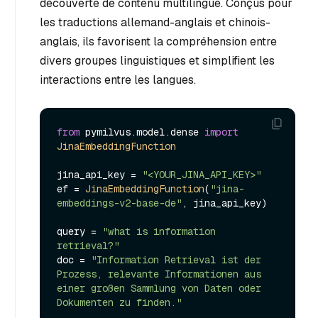
découverte de contenu multilingue. Conçus pour
les traductions allemand-anglais et chinois-
anglais, ils favorisent la compréhension entre
divers groupes linguistiques et simplifient les
interactions entre les langues.
from
 pymilvus.
model
.
dense
import
JinaEmbeddingFunction
jina_api_key = 
"<YOUR_JINA_API_KEY>"
ef = 
JinaEmbeddingFunction
(
"jina-
embeddings-v2-base-de"
, jina_api_key)

query = 
"what is information 
retrieval?"
doc = 
"Information Retrieval ist der 
Prozess, relevante Informationen aus 
einer großen Sammlung von Daten oder 
Dokumenten zu finden."