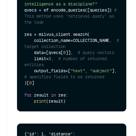
intelligence as a discipline?"
qvecs = ef.encode_queries([queries]) 
# 
This method uses `retrieval.query` as 
the task
res = milvus_client.search(

    collection_name=COLLECTION_NAME,  
# 
target collection
    data=[qvecs[
0
]],  
# query vectors
    limit=
3
,  
# number of returned 
entities
    output_fields=[
"text"
, 
"subject"
],  
# specifies fields to be returned
)[
0
]

for
 result 
in
 res:

print
{'id': 1, 'distance': 