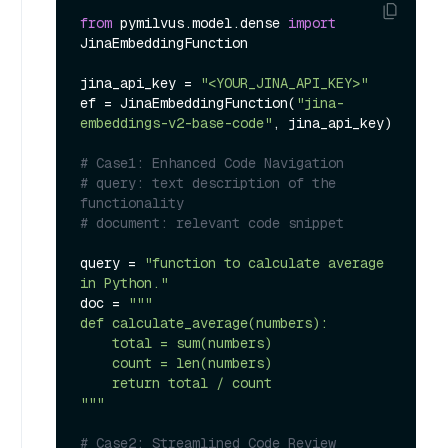
from
 pymilvus.model.dense 
import
JinaEmbeddingFunction

jina_api_key = 
"<YOUR_JINA_API_KEY>"
ef = JinaEmbeddingFunction(
"jina-
embeddings-v2-base-code"
, jina_api_key)

# Case1: Enhanced Code Navigation
# query: text description of the 
functionality
# document: relevant code snippet
query = 
"function to calculate average 
in Python."
doc = 
"""

def calculate_average(numbers):

    total = sum(numbers)

    count = len(numbers)

    return total / count

"""
# Case2: Streamlined Code Review