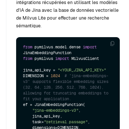
intégrations récupérées en utilisant les modèles
d'IA de Jina avec la base de données vectorielle
de Milvus Lite pour effectuer une recherche
sémantique.
from
 pymilvus.model.dense 
import
from
 pymilvus 
import
 MilvusClient

jina_api_key = 
"<YOUR_JINA_API_KEY>"
DIMENSION = 
1024
# `jina-embeddings-
v3` supports flexible embedding sizes 
(32, 64, 128, 256, 512, 768, 1024), 
allowing for truncating embeddings to 
fit your application. 
ef = JinaEmbeddingFunction(

"jina-embeddings-v3"
, 

    jina_api_key,

    task=
"retrieval.passage"
,

    dimensions=DIMENSION,
