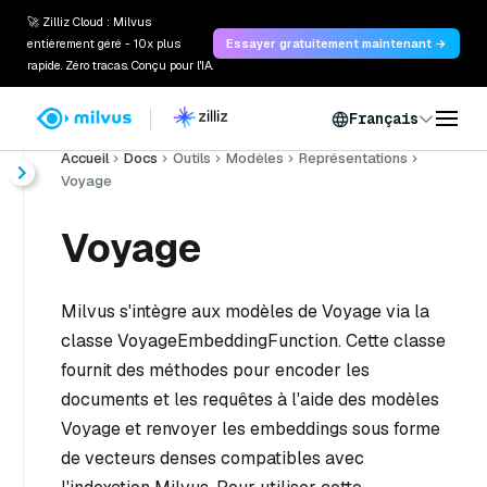
🚀 Zilliz Cloud : Milvus
entièrement géré - 10x plus
Essayer gratuitement maintenant →
rapide. Zéro tracas. Conçu pour l'IA.
Français
Accueil
Docs
Outils
Modèles
Représentations
Voyage
Voyage
Milvus s'intègre aux modèles de Voyage via la
classe VoyageEmbeddingFunction. Cette classe
fournit des méthodes pour encoder les
documents et les requêtes à l'aide des modèles
Voyage et renvoyer les embeddings sous forme
de vecteurs denses compatibles avec