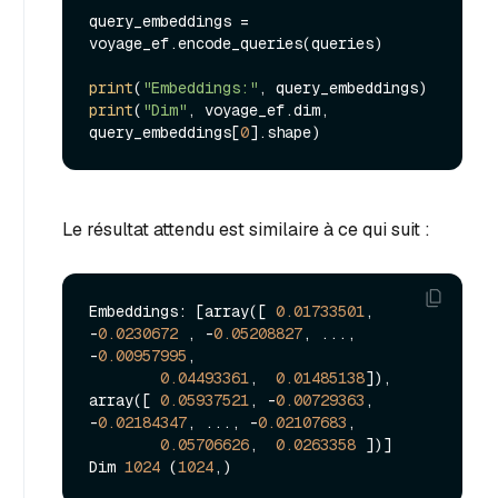
query_embeddings = 
voyage_ef.encode_queries(queries)

print
(
"Embeddings:"
print
(
"Dim"
, voyage_ef.dim, 
query_embeddings[
0
Le résultat attendu est similaire à ce qui suit :
Embeddings: [array([ 
0.01733501
, 
-
0.0230672
 , -
0.05208827
, ..., 
-
0.00957995
,

0.04493361
,  
0.01485138
]), 
array([ 
0.05937521
, -
0.00729363
, 
-
0.02184347
, ..., -
0.02107683
,

0.05706626
,  
0.0263358
 ])]

Dim 
1024
 (
1024