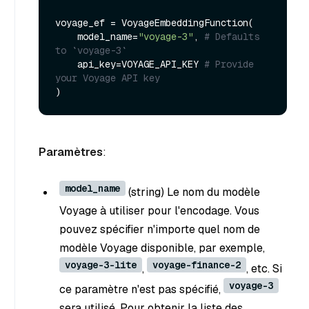
voyage_ef = VoyageEmbeddingFunction(

    model_name=
"voyage-3"
, 
# Defaults 
to `voyage-3`
    api_key=VOYAGE_API_KEY 
# Provide 
your Voyage API key
Paramètres
:
model_name
(string) Le nom du modèle
Voyage à utiliser pour l'encodage. Vous
pouvez spécifier n'importe quel nom de
modèle Voyage disponible, par exemple,
voyage-3-lite
voyage-finance-2
,
, etc. Si
voyage-3
ce paramètre n'est pas spécifié,
sera utilisé. Pour obtenir la liste des