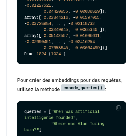
-
0.01227521
,

0.04420955
, -
0.00038829
]), 
array([ 
0.03844212
, -
0.01597065
, 
-
0.03728884
, ..., -
0.02118733
,

0.03349845
,  
0.0065346
 ]), 
array([ 
0.05143557
, -
0.01096631
, 
-
0.02690451
, ..., -
0.02416254
,

0.07658645
,  
0.03064499
])]

Dim: 
1024
 (
1024
Pour créer des embeddings pour des requêtes,
encode_queries()
utilisez la méthode
:
queries = [
"When was artificial 
intelligence founded"
, 

"Where was Alan Turing 
born?"
]
