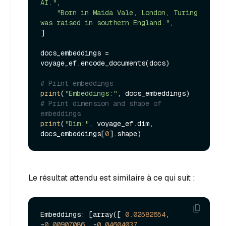
AI."
,

"Born in Maida Vale, London, Turing 
was raised in southern England."
,

]

docs_embeddings = 
voyage_ef.encode_documents(docs)

# Print embeddings
print
(
"Embeddings:"
# Print dimension and shape of 
embeddings
print
(
"Dim:"
, voyage_ef.dim, 
docs_embeddings[
0
Le résultat attendu est similaire à ce qui suit :
Embeddings: [array([ 
0.02582654
, 
-
0.00907086
, -
0.04604037
, ..., 