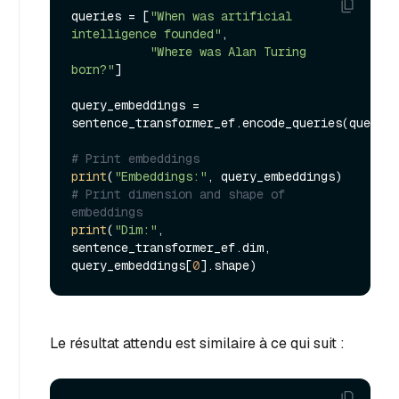
queries = [
"When was artificial 
intelligence founded"
, 

"Where was Alan Turing 
born?"
]

query_embeddings = 
sentence_transformer_ef.encode_queries(queries
# Print embeddings
print
(
"Embeddings:"
# Print dimension and shape of 
embeddings
print
(
"Dim:"
, 
sentence_transformer_ef.dim, 
query_embeddings[
0
Le résultat attendu est similaire à ce qui suit :