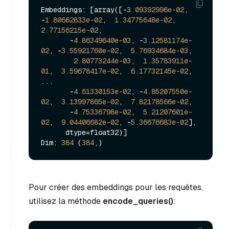
Embeddings: [array([-
3.09392996e-02
, 
-
1.80662833e-02
,  
1.34775648e-02
,  
2.77156215e-02
,

       -
4.86349640e-03
, -
3.12581174e-
02
, -
3.55921760e-02
,  
5.76934684e-03
,

2.80773244e-03
,  
1.35783911e-
01
,  
3.59678417e-02
,  
6.17732145e-02
,

...

       -
4.61330153e-02
, -
4.85207550e-
02
,  
3.13997865e-02
,  
7.82178566e-02
,

       -
4.75336798e-02
,  
5.21207601e-
02
,  
9.04406682e-02
, -
5.36676683e-02
],

      dtype=float32)]

Dim: 
384
 (
384
Pour créer des embeddings pour les requêtes,
utilisez la méthode
encode_queries()
: