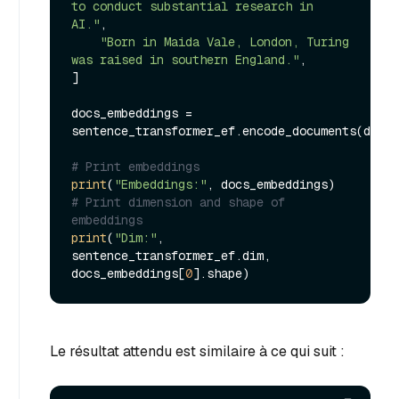
to conduct substantial research in 
AI."
,

"Born in Maida Vale, London, Turing 
was raised in southern England."
,

]

docs_embeddings = 
sentence_transformer_ef.encode_documents(docs)

# Print embeddings
print
(
"Embeddings:"
# Print dimension and shape of 
embeddings
print
(
"Dim:"
, 
sentence_transformer_ef.dim, 
docs_embeddings[
0
Le résultat attendu est similaire à ce qui suit :