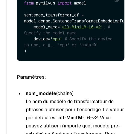
from
 pymilvus 
import
 model

sentence_transformer_ef = 
model.dense.SentenceTransformerEmbeddingFuncti
    model_name=
'all-MiniLM-L6-v2'
, 
# 
Specify the model name
    device=
'cpu'
# Specify the device 
to use, e.g., 'cpu' or 'cuda:0'
Paramètres
:
nom_modèle
(chaîne
)
Le nom du modèle de transformateur de
phrases à utiliser pour l'encodage. La valeur
par défaut est
all-MiniLM-L6-v2
. Vous
pouvez utiliser n'importe quel modèle pré-
entraîné de Sentence Transformers. Pour