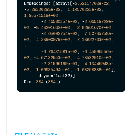
Embeddings: [array([-
2.52114702e-02
, 
-
5.29330298e-02
,  
1.14570223e-02
,  
1.95571519e-02
,

       -
2.46500354e-02
, -
2.66519729e-
02
, -
8.48201662e-03
,  
2.82961670e-02
,

       -
3.65092754e-02
,  
7.50745758e-
02
,  
4.28900979e-02
,  
7.18822703e-02
,

...

       -
6.76431581e-02
, -
6.45996556e-
02
, -
4.67132553e-02
,  
4.78532910e-02
,

       -
2.31596199e-03
,  
4.13446948e-
02
,  
1.06935494e-01
, -
1.08258888e-01
],

      dtype=float32)]

Dim: 
384
 (
384