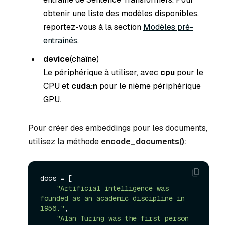
obtenir une liste des modèles disponibles,
reportez-vous à la section
Modèles pré-
entraînés
.
device
(chaîne
)
Le périphérique à utiliser, avec
cpu
pour le
CPU et
cuda:n
pour le nième périphérique
GPU.
Pour créer des embeddings pour les documents,
utilisez la méthode
encode_documents()
:
docs = [

"Artificial intelligence was 
founded as an academic discipline in 
1956."
,

"Alan Turing was the first person 