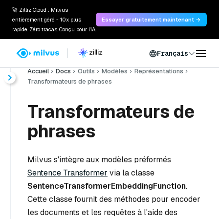
🚀 Zilliz Cloud : Milvus
entièrement géré - 10x plus
Essayer gratuitement maintenant →
rapide. Zéro tracas. Conçu pour l'IA.
Français
Accueil
Docs
Outils
Modèles
Représentations
Transformateurs de phrases
Transformateurs de
phrases
Milvus s'intègre aux modèles préformés
Sentence Transformer
via la classe
SentenceTransformerEmbeddingFunction
.
Cette classe fournit des méthodes pour encoder
les documents et les requêtes à l'aide des