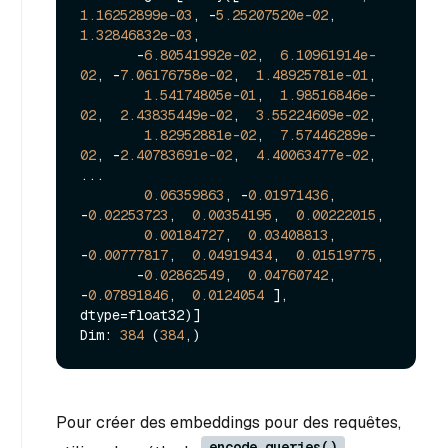
1.16252899e-03
, -
5.25207520e-02
,  
1.32846832e-03
,

       -
6.80541992e-02
,  
6.10961914e-
02
, -
7.06176758e-02
,  
1.48925781e-01
,

1.54174805e-01
,  
1.98516846e-
02
,  
2.43835449e-02
,  
3.55224609e-02
,

1.82952881e-02
,  
7.57446289e-
02
, -
2.40783691e-02
,  
4.40063477e-02
,

...

0.06359863
, -
0.01971436
, 
-
0.02253723
,  
0.00354195
,  
0.00222015
,

0.00184727
,  
0.03408813
, 
-
0.00777817
,  
0.04919434
,  
0.01519775
,

       -
0.02862549
,  
0.04760742
, 
-
0.07891846
,  
0.0124054
 ], 
dtype=float32)]

Dim: 
384
 (
384
Pour créer des embeddings pour des requêtes,
encode_queries()