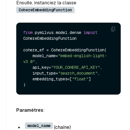
Ensuite, instanciez la classe
CohereEmbeddingFunction
:
from
 pymilvus.model.dense 
import
CohereEmbeddingFunction

cohere_ef = CohereEmbeddingFunction(

    model_name=
"embed-english-light-
v3.0"
,

    api_key=
"YOUR_COHERE_API_KEY"
,

    input_type=
"search_document"
,

    embedding_types=[
"float"
]

Paramètres
:
model_name
(chaîne
)