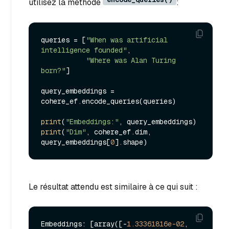
utilisez la méthode
:
queries = [
"When was artificial 
intelligence founded"
, 

"Where was Alan Turing 
born?"
]

query_embeddings = 
cohere_ef.encode_queries(queries)

print
(
"Embeddings:"
print
(
"Dim"
, cohere_ef.dim, 
query_embeddings[
0
Le résultat attendu est similaire à ce qui suit :
Embeddings: [array([-
1.33361816e-02
,  