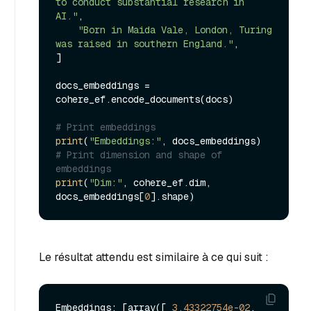
to conduct substantial research in 
AI."
,

"Born in Maida Vale, London, Turing 
was raised in southern England."
,

]

docs_embeddings = 
cohere_ef.encode_documents(docs)

# Print embeddings
print
(
"Embeddings:"
# Print dimension and shape of 
embeddings
print
(
"Dim:"
, cohere_ef.dim, 
docs_embeddings[
0
Le résultat attendu est similaire à ce qui suit :
Embeddings: [array([ 
3.43322754e-02
,  