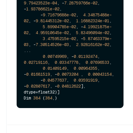
9.79423523e-04
, -
7.28759766e-02
, 
-
1.93786621e-02
,

       -
9.71679688e-02
,  
4.34875488e-
02
, -
9.81445312e-02
,  
1.16882324e-01
,

5.89904785e-02
, -
4.19921875e-
02
,  
4.95910645e-02
,  
5.83496094e-02
,

3.47595215e-02
, -
5.87463379e-
03
, -
7.30514526e-03
,  
2.92816162e-02
,

...

0.00749969
, -
0.01192474
,  
0.02719116
,  
0.03347778
,  
0.07696533
,

0.01409149
,  
0.00964355
, 
-
0.01681519
, -
0.0073204
 ,  
0.00043154
,

       -
0.04577637
,  
0.03591919
, 
-
0.02807617
, -
0.04812622
], 
dtype=float32)]

Dim 
384
 (
384