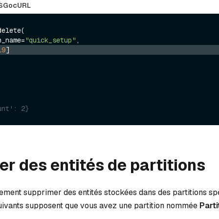
S
Go
cURL
elete(

on_name=
"quick_setup"
19
]
unt': 2}
r des entités de partitions
ment supprimer des entités stockées dans des partitions spé
suivants supposent que vous avez une partition nommée
Parti