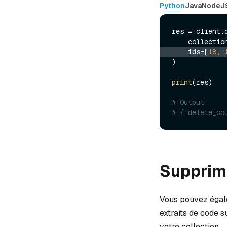
Python
Java
NodeJ
res = client.d
    collecti
    ids=[
18
, 
)

print
(res)

# Output
# {'delete_co
Supprime
Vous pouvez égale
extraits de code 
votre collection.