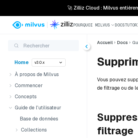
🚀 Zilliz Cloud : Milvus entière
POURQUOI MILVUS
DOCS
TUTOR
Accueil
Docs
Gu
Rechercher
Supprim
Home
v3.0.x
À propos de Milvus
Vous pouvez suppr
Commencer
de filtrage ou de l
Concepts
Guide de l'utilisateur
Suppress
Base de données
filtrage
Collections