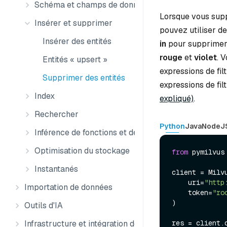
Schéma et champs de données
Lorsque vous suppr
Insérer et supprimer
pouvez utiliser de
Insérer des entités
in
pour supprimer 
rouge
et
violet
. 
Entités « upsert »
expressions de fil
Supprimer des entités
expressions de fil
Index
expliqué)
.
Rechercher
Python
Java
NodeJ
Inférence de fonctions et de modèles
Optimisation du stockage
from
 pymilvus
Instantanés
client = Milvu
    uri=
"http
Importation de données
    token=
"ro
)

Outils d'IA
res = client.d
Infrastructure et intégration des données