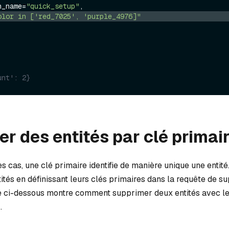
on_name=
"quick_setup"
olor in ['red_7025', 'purple_4976]"
unt': 2}
r des entités par clé primai
s cas, une clé primaire identifie de manière unique une entit
tés en définissant leurs clés primaires dans la requête de su
 ci-dessous montre comment supprimer deux entités avec le
9
.