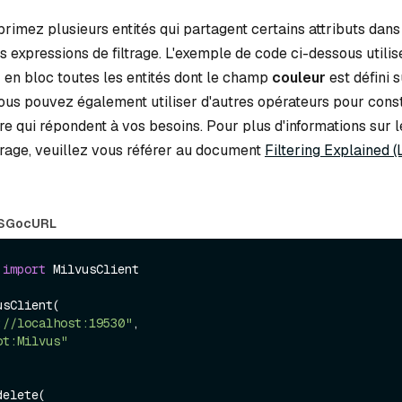
imez plusieurs entités qui partagent certains attributs dans 
s expressions de filtrage. L'exemple de code ci-dessous utilis
en bloc toutes les entités dont le champ
couleur
est défini s
Vous pouvez également utiliser d'autres opérateurs pour cons
tre qui répondent à vos besoins. Pour plus d'informations sur l
trage, veuillez vous référer au document
Filtering Explained (L
S
Go
cURL
 
import
 MilvusClient

sClient(

://localhost:19530"
,

ot:Milvus"
elete(
