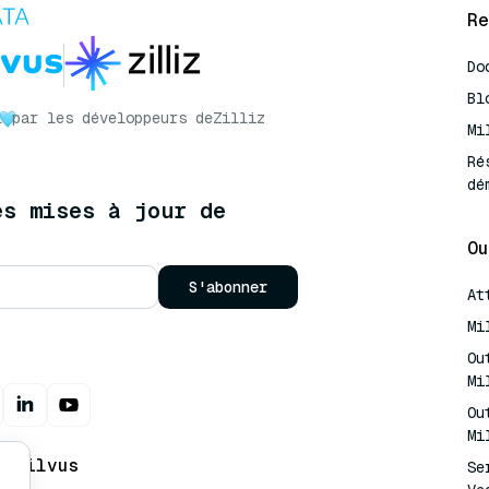
Re
Do
Bl
r
par les développeurs de
Zilliz
Mi
Ré
dé
es mises à jour de
Ou
S'abonner
At
Mi
Ou
Mi
Ou
Mi
t Milvus
Se