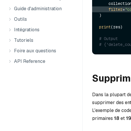
    collecti
Guide d'administration
filter
=
"c
)

Outils
print
(res)

Intégrations
# Output
Tutoriels
# {'delete_co
Foire aux questions
API Reference
Supprime
Dans la plupart de
supprimer des enti
L'exemple de code
primaires
18
et
1