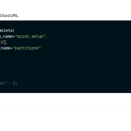
S
Go
cURL
elete(

on_name=
"quick_setup"
,

19
],

n_name=
"partitionA"
unt': 2}