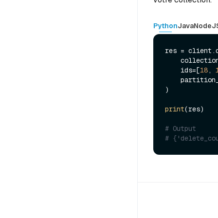
Python
Java
NodeJ
res = client.d
    collecti
    ids=[
18
, 
    partitio
)

print
(res)

# Output
# {'delete_co