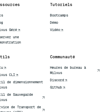
ssources
Tutoriels
cs
Bootcamps
og
Démo
lvus Géré
Vidéo
server une
monstration
tils
Communauté
tu
Heures de bureau à
Milvus
lvus CLI
Discord
til de dimensionnement
lvus
Github
til de Sauvegarde
lvus
rvice de Transport de