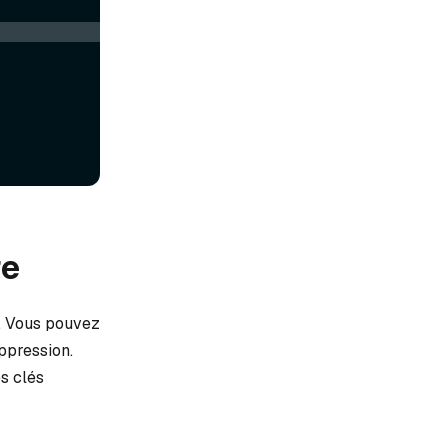
re
é. Vous pouvez
ppression.
s clés