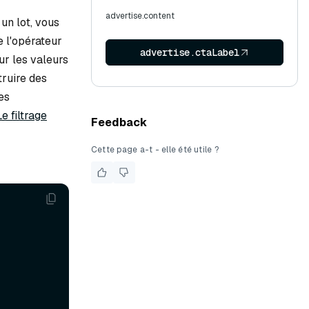
advertise.content
un lot, vous
e l'opérateur
advertise.ctaLabel
ur les valeurs
truire des
es
e filtrage
Feedback
Cette page a-t - elle été utile ?