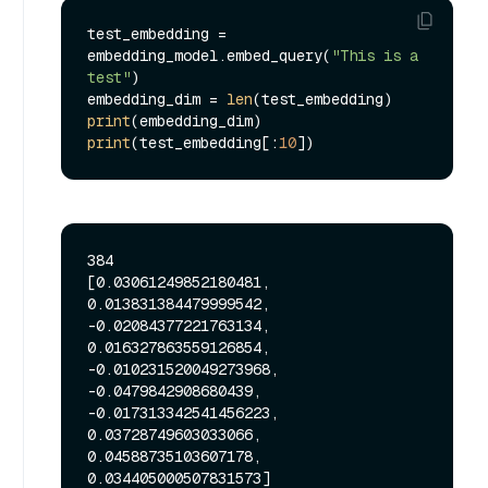
test_embedding = 
embedding_model.embed_query(
"This is a 
test"
)

embedding_dim = 
len
print
print
(test_embedding[:
10
384

[0.03061249852180481, 
0.013831384479999542, 
-0.02084377221763134, 
0.016327863559126854, 
-0.010231520049273968, 
-0.0479842908680439, 
-0.017313342541456223, 
0.03728749603033066, 
0.04588735103607178, 