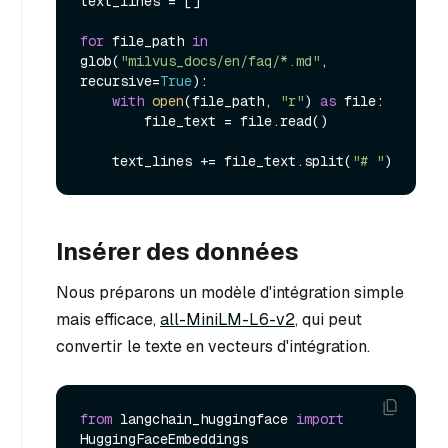
text_lines = []

for
 file_path 
in
glob(
"milvus_docs/en/faq/*.md"
, 
recursive=
True
):

with
open
(file_path, 
"r"
) 
as
 file:

        file_text = file.read()

    text_lines += file_text.split(
"# "
Insérer des données
Nous préparons un modèle d'intégration simple
mais efficace,
all-MiniLM-L6-v2
, qui peut
convertir le texte en vecteurs d'intégration.
from
 langchain_huggingface 
import
HuggingFaceEmbeddings
