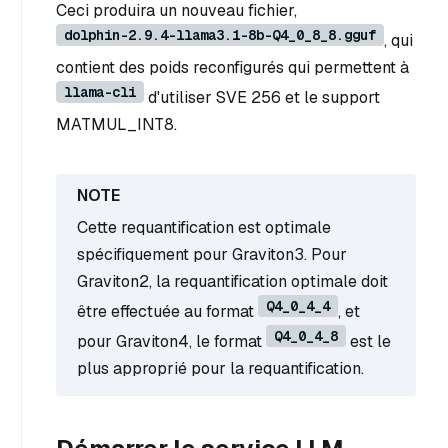
Ceci produira un nouveau fichier,
dolphin-2.9.4-llama3.1-8b-Q4_0_8_8.gguf
, qui
contient des poids reconfigurés qui permettent à
llama-cli
d'utiliser SVE 256 et le support
MATMUL_INT8.
Cette requantification est optimale
spécifiquement pour Graviton3. Pour
Graviton2, la requantification optimale doit
Q4_0_4_4
être effectuée au format
, et
Q4_0_4_8
pour Graviton4, le format
est le
plus approprié pour la requantification.