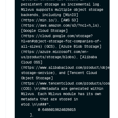
persistent storage as incremental log. 
Milvus supports multiple object storage 
backends, including [MinIO]
(https://min.io/), [AWS S3]
(https://aws.amazon.com/s3/?nc1=h_ls), 
[Google Cloud Storage]
(https://cloud.google.com/storage?
hl=en#object-storage-for-companies-of-
all-sizes) (GCS), [Azure Blob Storage]
(https://azure.microsoft.com/en-
us/products/storage/blobs), [Alibaba 
Cloud OSS]
(https://www.alibabacloud.com/product/object-
storage-service), and [Tencent Cloud 
Object Storage]
(https://www.tencentcloud.com/products/cos) 
(COS).\n\nMetadata are generated within 
Milvus. Each Milvus module has its own 
metadata that are stored in 
etcd.\n\n###",

        0.6488019824028015

    ],
