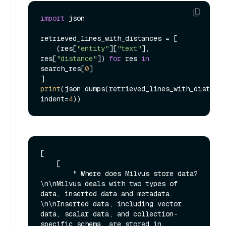
import
 json

retrieved_lines_with_distances = [

    (res[
"entity"
][
"text"
], 
res[
"distance"
]) 
for
 res 
in
search_res[
0
]

print
(json.dumps(retrieved_lines_with_distance
indent=
4
[

    [

        " Where does Milvus store data?
\n\nMilvus deals with two types of 
data, inserted data and metadata. 
\n\nInserted data, including vector 
data, scalar data, and collection-
specific schema, are stored in 