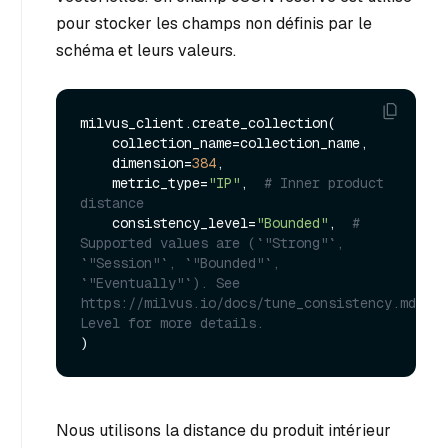
pour stocker les champs non définis par le
schéma et leurs valeurs.
milvus_client.create_collection(

    collection_name=collection_name,

    dimension=
384
,

    metric_type=
"IP"
,  
# Inner product 
distance
    consistency_level=
"Bounded"
,  
# 
Supported values are (`"Strong"`, 
`"Session"`, `"Bounded"`, 
`"Eventually"`). See 
https://milvus.io/docs/tune_consistency.md#Con
Level for more details.
Nous utilisons la distance du produit intérieur