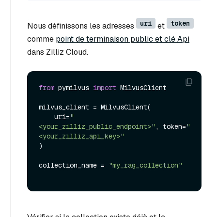
uri
token
Nous définissons les adresses
et
comme
point de terminaison public et clé Api
dans Zilliz Cloud.
from
 pymilvus 
import
 MilvusClient

milvus_client = MilvusClient(

    uri=
"
<your_zilliz_public_endpoint>"
, token=
"
<your_zilliz_api_key>"
)

collection_name = 
"my_rag_collection"