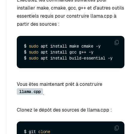
installer make, cmake, gcc, g++ et d'autres outils
essentiels requis pour construire llama.cpp à
partir des sources :
$ 
sudo
 apt install make cmake -y

$ 
sudo
 apt install gcc g++ -y

$ 
sudo
Vous êtes maintenant prêt à construire
llama.cpp
.
Clonez le dépôt des sources de llama.cpp :
$ git 
clone