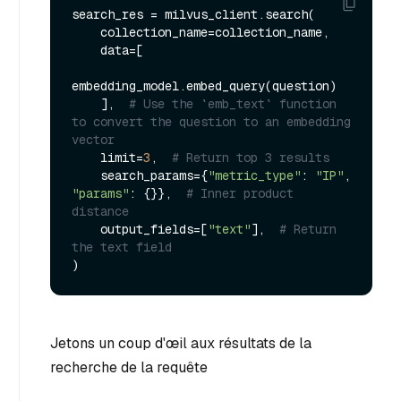
search_res = milvus_client.search(

    collection_name=collection_name,

    data=[

embedding_model.embed_query(question)

    ],  
# Use the `emb_text` function 
to convert the question to an embedding 
vector
    limit=
3
,  
# Return top 3 results
    search_params={
"metric_type"
: 
"IP"
, 
"params"
: {}},  
# Inner product 
distance
    output_fields=[
"text"
],  
# Return 
the text field
Jetons un coup d'œil aux résultats de la
recherche de la requête