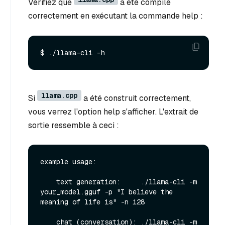
Vérifiez que
a été compilé
correctement en exécutant la commande help :
llama.cpp
Si
a été construit correctement,
vous verrez l'option help s'afficher. L'extrait de
sortie ressemble à ceci :
example usage:

    text generation:     ./llama-cli -m 
your_model.gguf -p "I believe the 
meaning of life is" -n 128

    chat (conversation): ./llama-cli -m 