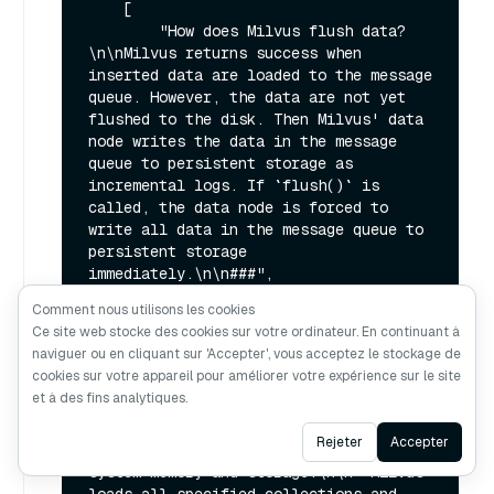
    [

        "How does Milvus flush data?
\n\nMilvus returns success when 
inserted data are loaded to the message 
queue. However, the data are not yet 
flushed to the disk. Then Milvus' data 
node writes the data in the message 
queue to persistent storage as 
incremental logs. If `flush()` is 
called, the data node is forced to 
write all data in the message queue to 
persistent storage 
immediately.\n\n###",

        0.5974207520484924

Comment nous utilisons les cookies
    ],

Ce site web stocke des cookies sur votre ordinateur. En continuant à
    [

naviguer ou en cliquant sur 'Accepter', vous acceptez le stockage de
        "What is the maximum dataset 
cookies sur votre appareil pour améliorer votre expérience sur le site
size Milvus can handle?\n\n  
et à des fins analytiques.
\nTheoretically, the maximum dataset 
size Milvus can handle is determined by 
Ask AI
Rejeter
Accepter
the hardware it is run on, specifically 
system memory and storage:\n\n- Milvus 
loads all specified collections and 