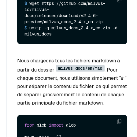
$ 
wget https://github.com/milvus-
io/milvus-
docs/releases/download/v2.4.6-
preview/milvus_docs_2.4.x_en.zip
$ 
unzip -q milvus_docs_2.4.x_en.zip -d 
milvus_docs
Nous chargeons tous les fichiers markdown à
milvus_docs/en/faq
partir du dossier
. Pour
chaque document, nous utilisons simplement "# "
pour séparer le contenu du fichier, ce qui permet
de séparer grossièrement le contenu de chaque
partie principale du fichier markdown.
from
 glob 
import
 glob
