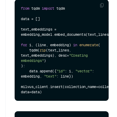
from
 tqdm 
import
 tqdm

data = []

text_embeddings = 
embedding_model.embed_documents(text_lines)

for
 i, (line, embedding) 
in
enumerate
(

    tqdm(
zip
(text_lines, 
text_embeddings), desc=
"Creating 
embeddings"
)

):

    data.append({
"id"
: i, 
"vector"
: 
embedding, 
"text"
: line})

milvus_client.insert(collection_name=collectio