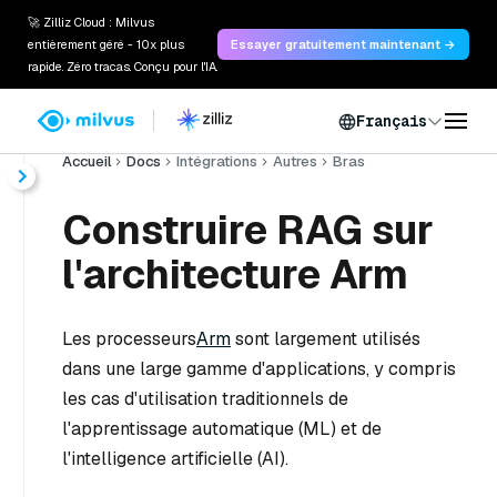
🚀 Zilliz Cloud : Milvus
entièrement géré - 10x plus
Essayer gratuitement maintenant →
rapide. Zéro tracas. Conçu pour l'IA.
Français
Accueil
Docs
Intégrations
Autres
Bras
Construire RAG sur
l'architecture Arm
Les processeurs
Arm
sont largement utilisés
dans une large gamme d'applications, y compris
les cas d'utilisation traditionnels de
l'apprentissage automatique (ML) et de
l'intelligence artificielle (AI).