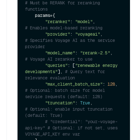
# Must be RERANK for reranking 
functions
    params={

"reranker"
: 
"model"
,                
# Enables model-based reranking
"provider"
: 
"voyageai"
,             
# Specifies Voyage AI as the service 
provider
"model_name"
: 
"rerank-2.5"
,           
# Voyage AI reranker to use
"queries"
: [
"renewable energy 
developments"
], 
# Query text for 
relevance evaluation
"max_client_batch_size"
: 
128
,       
# Optional: batch size for model 
service requests (default: 128)
"truncation"
: 
True
,                 
# Optional: enable input truncation 
(default: True)
# "credential": "your-voyage-
api-key" # Optional: if not set, uses 
VOYAGE_API_KEY env var