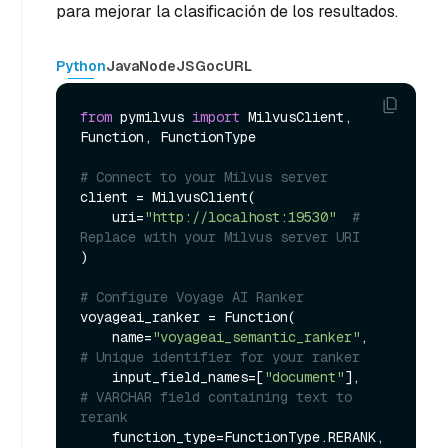
para mejorar la clasificación de los resultados.
Python
Java
NodeJS
Go
cURL
from
 pymilvus 
import
 MilvusClient, 
Function, FunctionType

# Connect to your Milvus server
client = MilvusClient(

    uri=
"http://localhost:19530"
# 
Replace with your Milvus server URI
)

# Configure Voyage AI Ranker
voyageai_ranker = Function(

    name=
"voyageai_semantic_ranker"
,        
# Unique identifier for your ranker
    input_field_names=[
"document"
],         
# VARCHAR field containing text to 
rerank
    function_type=FunctionType.RERANK,      