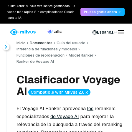
Zilliz Cloud: Milvus totalmente gestionado: 10
veces más rápido. Sin complicaciones. Creado
Prueba gratis ahora →
para la IA.
Español
Inicio
Documentos
Guía del usuario
Inferencia de funciones y modelos
Funciones de reordenación
Model Ranker
Ranker de Voyage AI
Clasificador Voyage
AI
Compatible with Milvus 2.6.x
El Voyage AI Ranker aprovecha
los
rerankers
especializados
de Voyage AI
para mejorar la
relevancia de la búsqueda a través del reranking