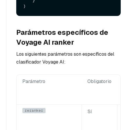
    }

Parámetros específicos de
Voyage AI ranker
Los siguientes parámetros son específicos del
clasificador Voyage AI:
Parámetro
Obligatorio
De
reranker
Sí
De
es
"