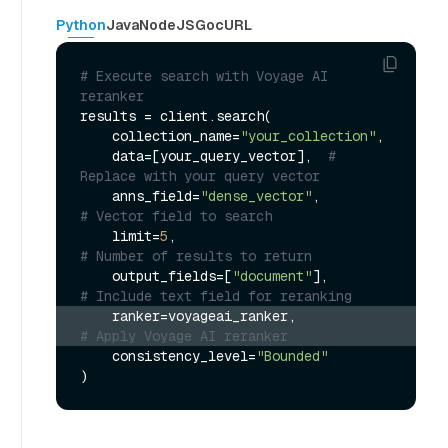
Python
Java
NodeJS
Go
cURL
# Execute search with Voyage AI 
reranker
results = client.search(

    collection_name=
"your_collection"
,

    data=[your_query_vector],  
# 
Replace with your query vector
    anns_field=
"dense_vector"
,               
# Vector field to search
    limit=
5
,                                 
# Number of results to return
    output_fields=[
"document"
],              
# Include text field for reranking
    ranker=voyageai_ranker,                
# Apply Voyage AI reranker
    consistency_level=
"Bounded"