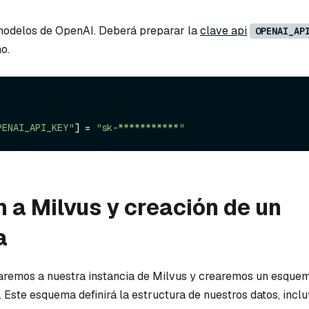
 modelos de OpenAI. Deberá preparar la
clave api
OPENAI_AP
o.
PENAI_API_KEY"
] = 
"sk-***********"
 a Milvus y creación de un
a
aremos a nuestra instancia de Milvus y crearemos un esque
. Este esquema definirá la estructura de nuestros datos, incl