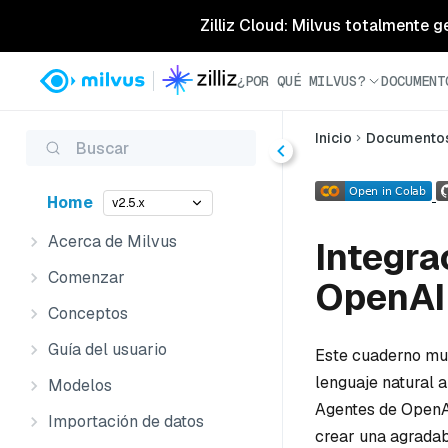
Zilliz Cloud: Milvus totalmente g
¿POR QUÉ MILVUS?
DOCUMENT
Inicio
Documento
Buscar
Home
v2.5.x
Acerca de Milvus
Integra
Comenzar
OpenAI:
Conceptos
Guía del usuario
Este cuaderno mue
lenguaje natural
Modelos
Agentes de OpenAI
Importación de datos
crear una agradab