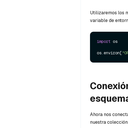
Utilizaremos los
variable de entorn
import
 os

os.environ[
"O
Conexión
esquem
Ahora nos conect
nuestra colección