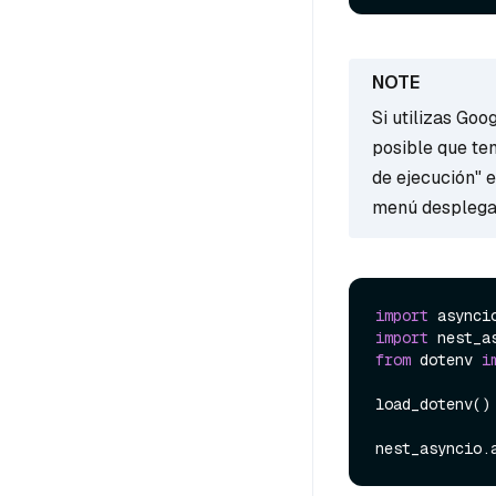
Si utilizas Goo
posible que te
de ejecución" e
menú desplega
import
import
from
 dotenv 
i
load_dotenv()
