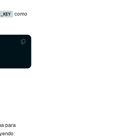
como
I_KEY
ma para
uyendo: