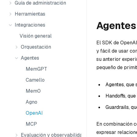
Guía de administración
Herramientas
Agentes
Integraciones
Visión general
El SDK de OpenAI 
Orquestación
y fácil de usar c
Agentes
su anterior exper
pequeño de primit
MemGPT
Camello
Agentes, que 
Mem0
Handoffs, que
Agno
Guardrails, qu
OpenAI
MCP
En combinación co
expresar relacion
Evaluación y observabilidad