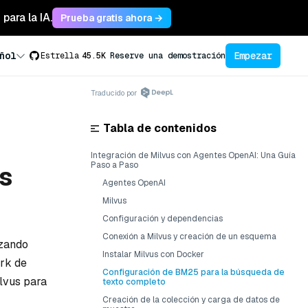
para la IA.
Prueba gratis ahora →
Empezar
ñol
Estrella
45.5K
Reserve una demostración
Traducido por
Tabla de contenidos
Integración de Milvus con Agentes OpenAI: Una Guía
Paso a Paso
s
Agentes OpenAI
Milvus
Configuración y dependencias
Conexión a Milvus y creación de un esquema
izando
Instalar Milvus con Docker
rk de
Configuración de BM25 para la búsqueda de
lvus para
texto completo
Creación de la colección y carga de datos de