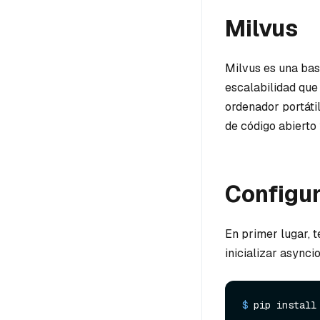
Milvus
Milvus es una bas
escalabilidad que
ordenador portáti
de código abiert
Configu
En primer lugar, 
inicializar asynci
$ 
pip install