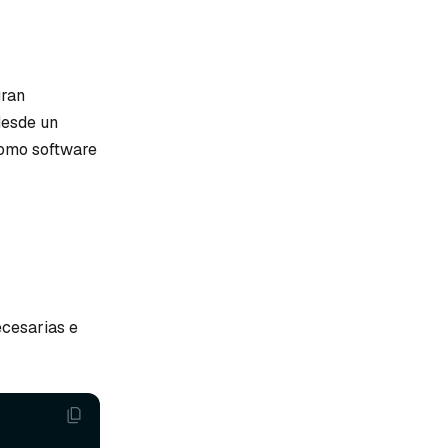
gran
desde un
 como software
ecesarias e