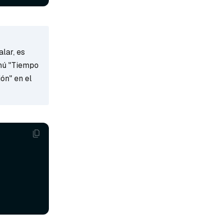
alar, es
enú "Tiempo
ión" en el