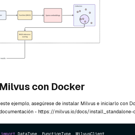
 Milvus con Docker
 este ejemplo, asegúrese de instalar Milvus e iniciarlo con D
 documentación - https://milvus.io/docs/install_standalone
 
import
 DataType, FunctionType, MilvusClient
