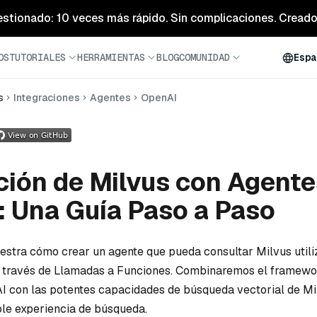
estionado: 10 veces más rápido. Sin complicaciones. Creado 
OS
TUTORIALES
HERRAMIENTAS
BLOG
COMUNIDAD
Espa
s
Integraciones
Agentes
OpenAI
ción de Milvus con Agente
 Una Guía Paso a Paso
stra cómo crear un agente que pueda consultar Milvus util
 a través de Llamadas a Funciones. Combinaremos el framewo
 con las potentes capacidades de búsqueda vectorial de Mi
le experiencia de búsqueda.