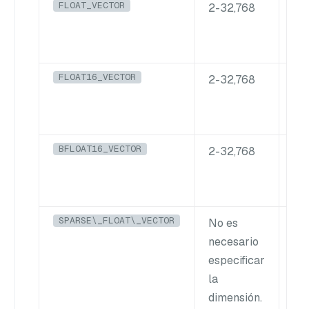
FLOAT_VECTOR
C
2-32,768
L
FLOAT16_VECTOR
C
2-32,768
L
BFLOAT16_VECTOR
C
2-32,768
L
SPARSE\_FLOAT\_VECTOR
I
No es
B
necesario
especificar
(só
la
uti
dimensión.
par