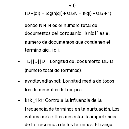
+ 1)
I
D
F
(
q
i
)
=
lo
g
(
n
(
q
i
)
+
0.5
N
−
n
(
q
i
)
+
0.5
+
1
)
donde
NN
N es el número total de
documentos del corpus,
n(q_i)
n
(
q
i
) es el
número de documentos que contienen el
término
qiq_i
q
i
.
∣D∣|D|
∣D
∣:
Longitud del documento
DD
D
(número total de términos).
avgdlavgdl
avgdl
: Longitud media de todos
los documentos del corpus.
k1k_1
k
1
: Controla la influencia de la
frecuencia de términos en la puntuación. Los
valores más altos aumentan la importancia
de la frecuencia de los términos. El rango