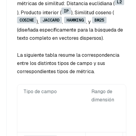
L2
métricas de similitud: Distancia euclidiana (
IP
), Producto interior (
), Similitud coseno (
COSINE
JACCARD
HAMMING
BM25
),
,
, y
(diseñada específicamente para la búsqueda de
texto completo en vectores dispersos).
La siguiente tabla resume la correspondencia
entre los distintos tipos de campo y sus
correspondientes tipos de métrica.
Tipo de campo
Rango de
Ti
dimensión
mé
adm