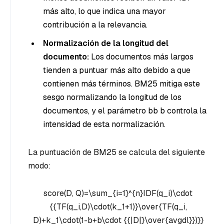
más alto, lo que indica una mayor
contribución a la relevancia.
Normalización de la longitud del
documento:
Los documentos más largos
tienden a puntuar más alto debido a que
contienen más términos. BM25 mitiga este
sesgo normalizando la longitud de los
documentos, y el parámetro
bb
b controla la
intensidad de esta normalización.
La puntuación de BM25 se calcula del siguiente
modo:
score(D, Q)=\sum_{i=1}^{n}IDF(q_i)\cdot
{{TF(q_i,D)\cdot(k_1+1)}\over{TF(q_i,
D)+k_1\cdot(1-b+b\cdot {{|D|}\over{avgdl}})}}