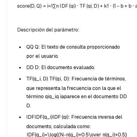
score
(
D
,
Q
)
=
i
=
1
∑
n
I
D
F
(
q
i
)
⋅
TF
(
q
i
,
D
)
+
k
1
⋅
(
1
−
b
+
b
⋅
Descripción del parámetro:
QQ
Q: El texto de consulta proporcionado
por el usuario.
DD
D: El documento evaluado.
TF(q_i, D)
TF
(
q
i
,
D
)
: Frecuencia de términos,
que representa la frecuencia con la que el
término
qiq_i
q
i
aparece en el documento
DD
D.
IDF
IDF(q_i)
IDF
(
q
i
): Frecuencia inversa del
documento, calculada como:
IDF(q_i)=\log({N-n(q_i)+0.5\over n(q_i)+0.5}