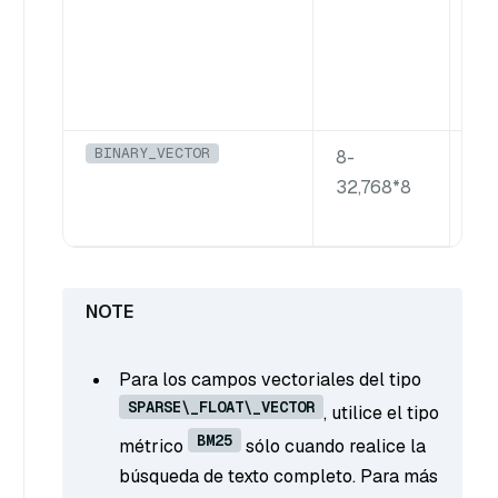
bú
de 
co
BINARY_VECTOR
H
8-
J
32,768*8
Para los campos vectoriales del tipo
SPARSE\_FLOAT\_VECTOR
, utilice el tipo
BM25
métrico
sólo cuando realice la
búsqueda de texto completo. Para más