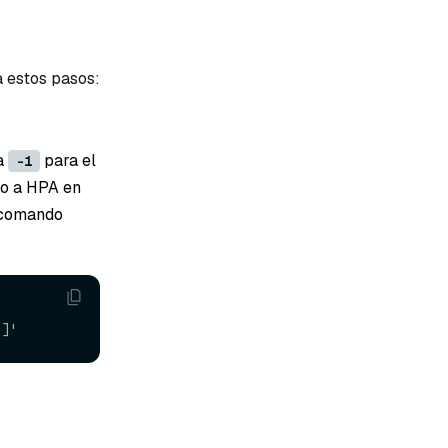
a estos pasos:
a
para el
-1
do a HPA en
e comando
 
}]'