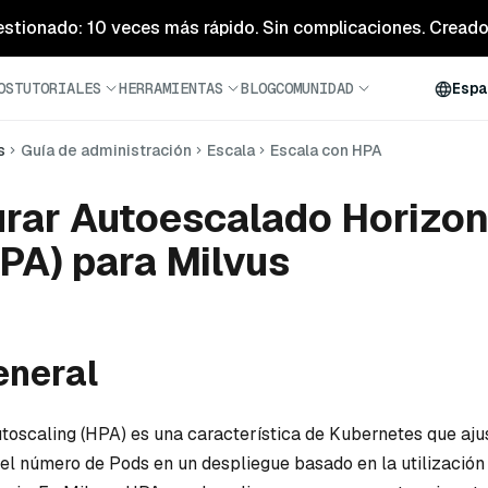
estionado: 10 veces más rápido. Sin complicaciones. Creado 
OS
TUTORIALES
HERRAMIENTAS
BLOG
COMUNIDAD
Espa
s
Guía de administración
Escala
Escala con HPA
rar Autoescalado Horizon
PA) para Milvus
eneral
toscaling (HPA) es una característica de Kubernetes que aju
l número de Pods en un despliegue basado en la utilización 