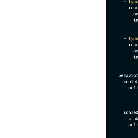
    - 
typ
      resource:

        name: cpu

        target:

          averageUtilization: 60
    - 
typ
      resource:

        name: memory

        target:

          averageUtilization: 60
  behavior:

    scaleUp:

      policies:

        -
          value: 1
          periodSeconds: 30
    scaleDown:

      stabilizationWindowSeconds: 300

      policies:

        -
          value: 1