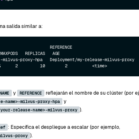
a salida similar a:
                   REFERENCE                            TARGET
MAXPODS   REPLICAS   AGE

-milvus-proxy-hpa   Deployment/my-release-milvus-proxy   
y
reflejarán el nombre de su clúster (por e
NAME
REFERENCE
y
se-name>-milvus-proxy-hpa
).
<your-release-name>-milvus-proxy
: Especifica el despliegue a escalar (por ejemplo,
Ref
).
milvus-proxy