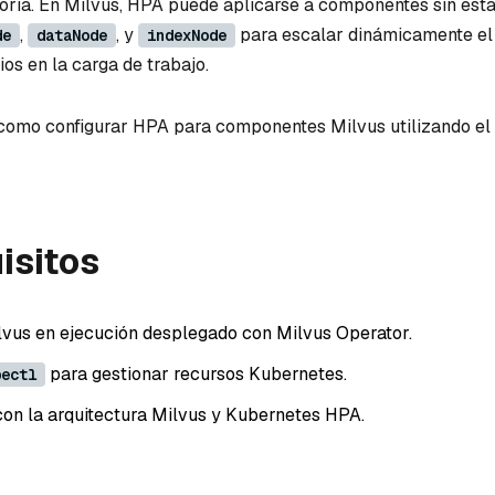
ia. En Milvus, HPA puede aplicarse a componentes sin est
,
, y
para escalar dinámicamente el 
de
dataNode
indexNode
os en la carga de trabajo.
 como configurar HPA para componentes Milvus utilizando e
isitos
lvus en ejecución desplegado con Milvus Operator.
para gestionar recursos Kubernetes.
bectl
con la arquitectura Milvus y Kubernetes HPA.