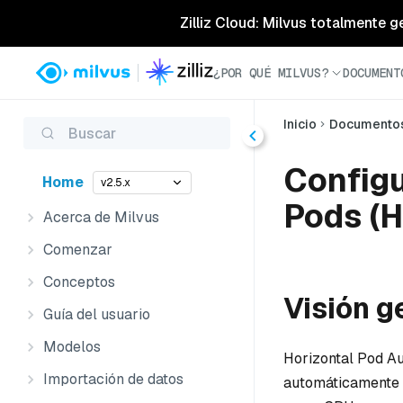
Zilliz Cloud: Milvus totalmente g
¿POR QUÉ MILVUS?
DOCUMENT
Inicio
Documento
Buscar
Configu
Home
v2.5.x
Pods (H
Acerca de Milvus
Comenzar
Conceptos
Visión g
Guía del usuario
Modelos
Horizontal Pod Au
Importación de datos
automáticamente e