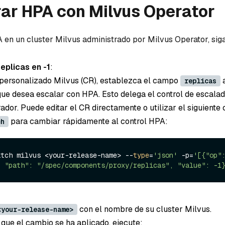
ar HPA con Milvus Operator
A en un cluster Milvus administrado por Milvus Operator, sig
eplicas en -1
:
 personalizado Milvus (CR), establezca el campo
replicas
e desea escalar con HPA. Esto delega el control de escala
rador. Puede editar el CR directamente o utilizar el siguient
para cambiar rápidamente al control HPA:
ch
atch milvus <your-release-name> --
type
=
'json'
 -p=
'[{"op":
, "path": "/spec/components/proxy/replicas", "value": -1
con el nombre de su cluster Milvus.
<your-release-name>
 que el cambio se ha aplicado, ejecute: