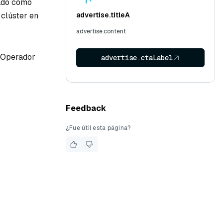
ado como
clúster en
advertise.titleA
advertise.content
l Operador
advertise.ctaLabel
Feedback
¿Fue útil esta página?