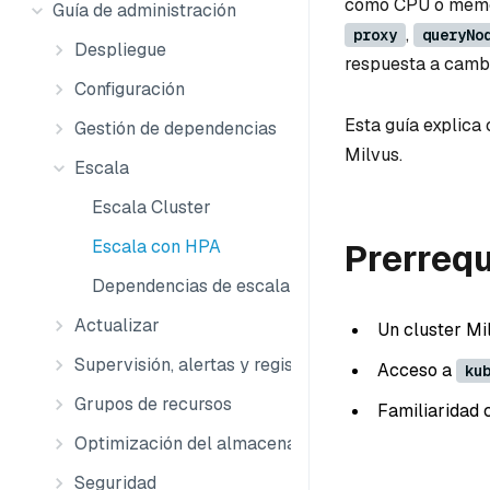
como CPU o memor
Guía de administración
,
proxy
queryNo
Despliegue
respuesta a cambi
Configuración
Esta guía explica
Gestión de dependencias
Milvus.
Escala
Escala Cluster
Escala con HPA
Prerrequ
Dependencias de escala
Actualizar
Un cluster Mi
Supervisión, alertas y registros
Acceso a
ku
Grupos de recursos
Familiaridad 
Optimización del almacenamiento
Seguridad