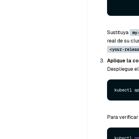
Sustituya
my
real de su cl
<your-relea
Aplique la c
Despliegue el
Para verificar
kubectl 
g