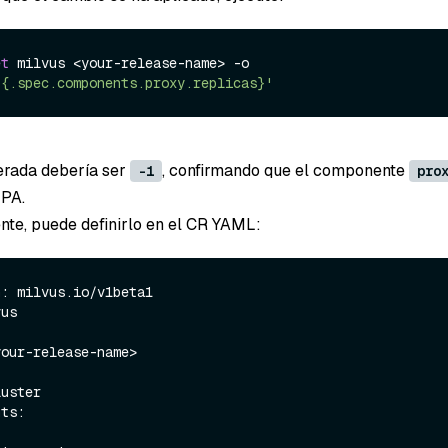
et
 milvus <your-release-name> -o 
'{.spec.components.proxy.replicas}'
erada debería ser
, confirmando que el componente
-1
pro
HPA.
nte, puede definirlo en el CR YAML:
: milvus.io/v1beta1

us
