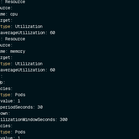
e
: Resource

type
: Utilization



e
: Resource

type
: Utilization



 
type
: Pods





 
type
: Pods


