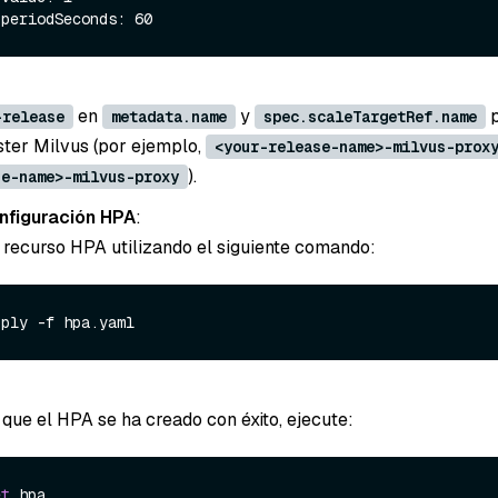
en
y
p
-release
metadata.name
spec.scaleTargetRef.name
uster Milvus (por ejemplo,
<your-release-name>-milvus-prox
).
se-name>-milvus-proxy
onfiguración HPA
:
 recurso HPA utilizando el siguiente comando:
 que el HPA se ha creado con éxito, ejecute:
et