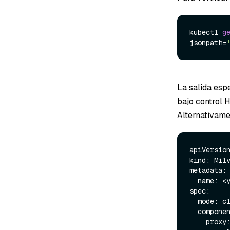
kubectl 
g
jsonpath=
La salida esp
bajo control 
Alternativame
apiVersion
kind: Milv
metadata:

  name: <your-release-name>

spec:

  mode: cluster

  components:

    proxy:
