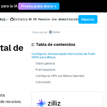
para la IA.
Prueba gratis ahora →
Empezar
ñol
Estrella
45.5K
Reserve una demostración
Traducido por
Tabla de contenidos
tal de
Configurar Autoescalado Horizontal de Pods
(HPA) para Milvus
Visión general
Prerrequisitos
Configurar HPA con Milvus Operator
Conclusión
sta
de recursos,