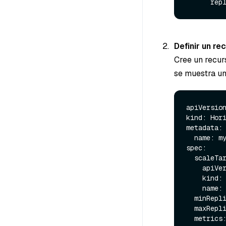
Definir un re
Cree un recur
se muestra u
apiVersion
kind: Hori
metadata:

  name: my-release-milvus-proxy-hpa

spec:

  scaleTargetRef:

    apiVersion: apps/v1

    kind: Deployment

    name: my-release-milvus-proxy

  minReplicas: 2

  maxReplicas: 10

  metrics:
