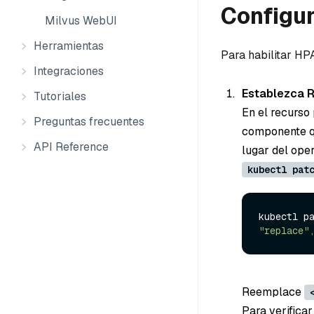
Configur
Milvus WebUI
Herramientas
Para habilitar HP
Integraciones
Establezca R
Tutoriales
En el recurso
Preguntas frecuentes
componente qu
API Reference
lugar del ope
kubectl pat
kubectl p
"replace"
Reemplace
Para verificar