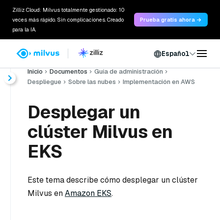
Zilliz Cloud: Milvus totalmente gestionado: 10
veces más rápido. Sin complicaciones. Creado
Prueba gratis ahora →
para la IA.
Español
Inicio
Documentos
Guía de administración
Despliegue
Sobre las nubes
Implementación en AWS
Desplegar un
clúster Milvus en
EKS
Este tema describe cómo desplegar un clúster
Milvus en
Amazon EKS
.