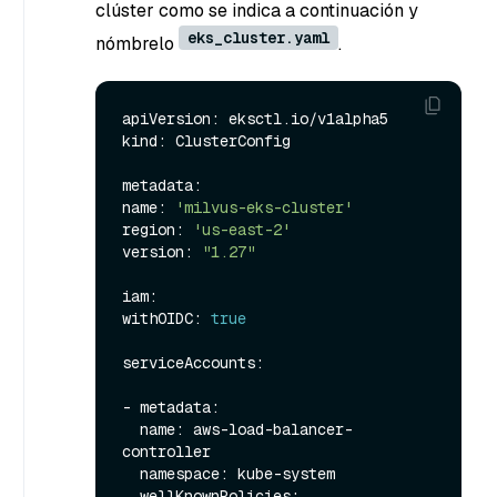
clúster como se indica a continuación y
eks_cluster.yaml
nómbrelo
.
apiVersion: eksctl.io/v1alpha5

kind: ClusterConfig

metadata:

name: 
'milvus-eks-cluster'
region: 
'us-east-2'
version: 
"1.27"
iam:

withOIDC: 
true
serviceAccounts:

- metadata:

  name: aws-load-balancer-
controller

  namespace: kube-system

  wellKnownPolicies:
