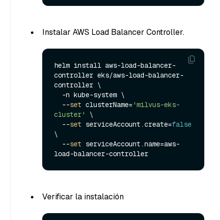
Instalar AWS Load Balancer Controller.
helm install aws-load-balancer-
controller eks/aws-load-balancer-
controller \

  -n kube-system \

  --
set
 clusterName=
'milvus-eks-
cluster'
 \

  --
set
 serviceAccount.create=
false
\

  --
set
 serviceAccount.name=aws-
Verificar la instalación