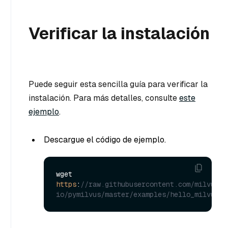
Verificar la instalación
Puede seguir esta sencilla guía para verificar la
instalación. Para más detalles, consulte
este
ejemplo
.
Descargue el código de ejemplo.
wget 
https
:
//raw.githubusercontent.com/milvus-
io/pymilvus/master/examples/hello_milvus.p