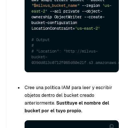
"
$milvus_bucket_name
"
 --region 
'us-
east-2'
 --acl private --object-
ownership ObjectWriter --create-
bucket-configuration 
LocationConstraint=
'us-east-2'
# Output
#
# "Location": "http://milvus-
bucket-
039dd013c0712f085d60e21f.s3.amazonaws.com/
Cree una política IAM para leer y escribir
objetos dentro del bucket creado
anteriormente.
Sustituye el nombre del
bucket por el tuyo propio.