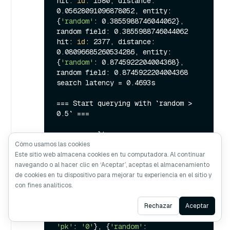
hit: 
id
: 1580, distance: 
0.05628091096878052, entity: 
{
'random'
: 0.3855988746044062}, 
random field: 0.3855988746044062

hit: 
id
: 2377, distance: 
0.08096685260534286, entity: 
{
'random'
: 0.8745922204004368}, 
random field: 0.8745922204004368

search latency = 0.4693s

=== Start querying with `random > 
0.5` ===

query result:

-{
'embeddings'
: [0.20963514, 
Cómo usamos las cookies
0.39746657, 0.12019053, 0.6947492, 
Este sitio web almacena cookies en tu computadora. Al continuar
0.9535575, 0.5454552, 0.82360446, 
navegando o al hacer clic en ‘Aceptar’, aceptas el almacenamiento
0.21096309], 
'pk'
: 
'0'
, 
'random'
: 
de cookies en tu dispositivo para mejorar tu experiencia en el sitio y
0.6378742006852851}

con fines analíticos.
search latency = 0.9407s

Ask AI
query pagination(
limit
=4):

Rechazar
Aceptar
[{
'random'
: 0.6378742006852851, 
'pk'
: 
'0'
}, {
'random'
: 