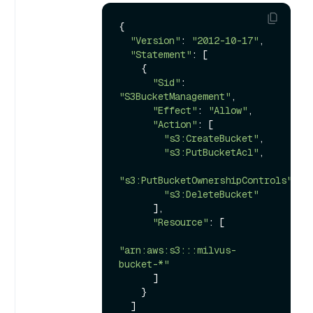
{

"Version"
: 
"2012-10-17"
,

"Statement"
: [

    {

"Sid"
: 
"S3BucketManagement"
,

"Effect"
: 
"Allow"
,

"Action"
: [

"s3:CreateBucket"
,

"s3:PutBucketAcl"
,

"s3:PutBucketOwnershipControls"
,

"s3:DeleteBucket"
      ],

"Resource"
: [

"arn:aws:s3:::milvus-
bucket-*"
      ]

    }

  ]
