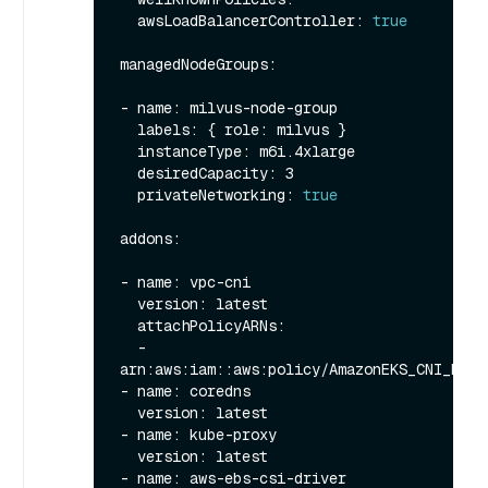
  awsLoadBalancerController: 
true
managedNodeGroups:

- name: milvus-node-group

  labels: { role: milvus }

  instanceType: m6i.4xlarge

  desiredCapacity: 3

  privateNetworking: 
true
addons:

- name: vpc-cni

  version: latest

  attachPolicyARNs:

  - 
arn:aws:iam::aws:policy/AmazonEKS_CNI_Polic
- name: coredns

  version: latest

- name: kube-proxy

  version: latest

- name: aws-ebs-csi-driver
