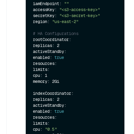
iamEndpoint: 
""
accessKey: 
"<s3-access-key>"
secretKey: 
"<s3-secret-key>"
region: 
"us-east-2"
# HA Configurations
rootCoordinator:

replicas: 2

activeStandby:

enabled: 
true
resources:

limits:

cpu: 1

memory: 2Gi

indexCoordinator:

replicas: 2

activeStandby:

enabled: 
true
resources:

limits:

cpu: 
"0.5"