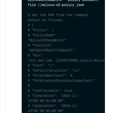
file://milvus-s3-policy.json

# Get the ARN from the command 
output as follows:
# {
# "Policy": {
# "PolicyName": 
"MilvusS3ReadWrite",
# "PolicyId": 
"AN5QQVVPM1BVTFlBNkdZT",
# "Arn": 
"arn:aws:iam::12345678901:policy/MilvusS3R
# "Path": "/",
# "DefaultVersionId": "v1",
# "AttachmentCount": 0,
# "PermissionsBoundaryUsageCount": 
0,
# "IsAttachable": true,
# "CreateDate": "2023-11-
16T06:00:01+00:00",
# "UpdateDate": "2023-11-
16T06:00:01+00:00"