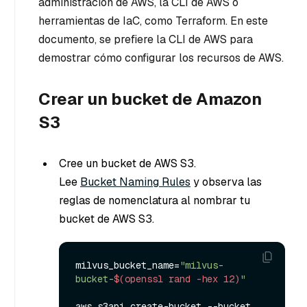
administración de AWS, la CLI de AWS o
herramientas de IaC, como Terraform. En este
documento, se prefiere la CLI de AWS para
demostrar cómo configurar los recursos de AWS.
Crear un bucket de Amazon
S3
Cree un bucket de AWS S3.
Lee
Bucket Naming Rules
y observa las
reglas de nomenclatura al nombrar tu
bucket de AWS S3.
milvus_bucket_name=
"milvus-
bucket-
$(openssl rand -hex 12)
"
aws s3api create-bucket --bucket 