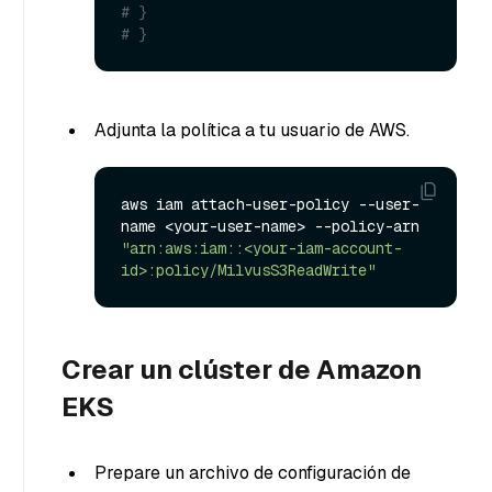
# }
# } 
Adjunta la política a tu usuario de AWS.
aws iam attach-user-policy --user-
name <your-user-name> --policy-arn 
"arn:aws:iam::<your-iam-account-
id>:policy/MilvusS3ReadWrite"
Crear un clúster de Amazon
EKS
Prepare un archivo de configuración de