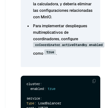
la calculadora, y debería eliminar
las configuraciones relacionadas
con MinIO.
Para implementar despliegues
multireplicativos de
coordinadores, configure
xxCoordinator.activeStandby.enabled
true
como
.
cluster:

  enabled: 
true
type
: LoadBalancer

port: 19530
