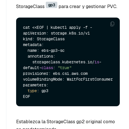
gp3
StorageClass
para crear y gestionar PVC.
cat <<EOF | kubectl apply -f -

apiVersion: storage.k8s.io/v1

kind: StorageClass

metadata:

  name: ebs-gp3-sc

  annotations:

    storageclass.kubernetes.io/
is
-
default-
class
: 
"true"
provisioner: ebs.csi.aws.com

volumeBindingMode: WaitForFirstConsumer

parameters:

type
: gp3

Establezca la StorageClass gp2 original como