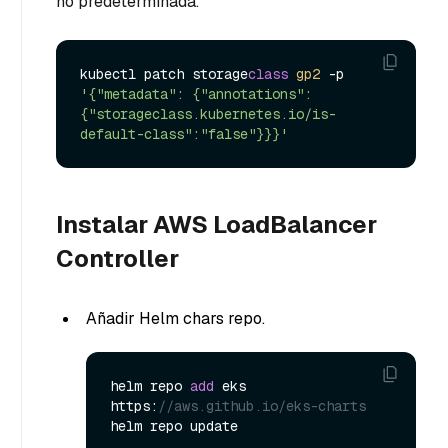
no predeterminada.
kubectl patch storage
class
gp2
 -p 
'{"metadata": {"annotations":
{"storageclass.kubernetes.io/is-
default-class":"false"}}}'
Instalar AWS LoadBalancer
Controller
Añadir Helm chars repo.
helm repo 
add
 eks 
https:
//aws.github.io/eks-charts