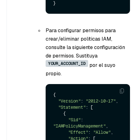
Para configurar permisos para
crear/eliminar políticas IAM,
consulte la siguiente configuración
de permisos. Sustituya
YOUR_ACCOUNT_ID
por el suyo
propio.
{

"Version"
: 
"2012-10-17"
,

"Statement"
: [

    {

"Sid"
: 
"IAMPolicyManagement"
,

"Effect"
: 
"Allow"
,

"Action"
: [
