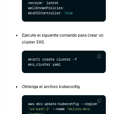
version: latest

wellKnownPolicies:

ebsCSIController: 
true
Ejecute el siguiente comando para crear un
clúster EKS.
eksctl create cluster -f 
Obtenga el archivo kubeconfig.
aws eks update-kubeconfig --region 
'us-east-2'
 --name 
'milvus-eks-
cluster'