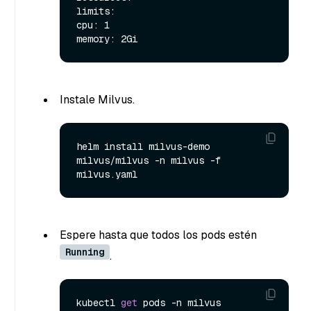
limits:

cpu: 1

Instale Milvus.
helm install milvus-demo 
milvus/milvus -n milvus -f 
Espere hasta que todos los pods estén
Running
.
kubectl 
get