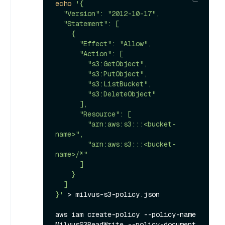
echo
'{

  "Version": "2012-10-17",

  "Statement": [

    {

      "Effect": "Allow",

      "Action": [

        "s3:GetObject",

        "s3:PutObject",

        "s3:ListBucket",

        "s3:DeleteObject"

      ],

      "Resource": [

        "arn:aws:s3:::<bucket-
name>",

        "arn:aws:s3:::<bucket-
name>/*"

      ]

    }

  ]

}'
 > milvus-s3-policy.json

aws iam create-policy --policy-name 
MilvusS3ReadWrite --policy-document 