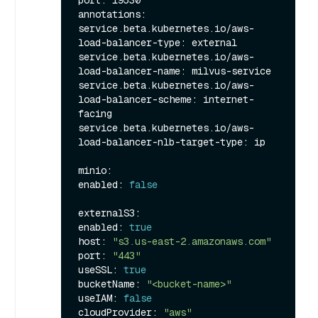
annotations:

service.beta.kubernetes.io/aws-
load-balancer-type: external

service.beta.kubernetes.io/aws-
load-balancer-name: milvus-service

service.beta.kubernetes.io/aws-
load-balancer-scheme: internet-
facing

service.beta.kubernetes.io/aws-
load-balancer-nlb-target-type: ip

minio:

enabled: 
false
externalS3:

enabled: 
true
host: 
"s3.us-east-2.amazonaws.com"
port: 
"443"
useSSL: 
true
bucketName: 
"<bucket-name>"
useIAM: 
false
cloudProvider: 
"aws"