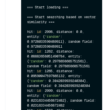
=== Start loading ===

=== Start searching based on vector 
similarity ===

hit: 
id
: 2998, distance: 0.0, 
entity: {
'random'
: 
0.9728033590489911}, random field: 
0.9728033590489911

hit: 
id
: 1262, distance: 
0.08883658051490784, entity: 
{
'random'
: 0.2978858685751561}, 
random field: 0.2978858685751561

hit: 
id
: 1265, distance: 
0.09590047597885132, entity: 
{
'random'
: 0.3042039939240304}, 
random field: 0.3042039939240304

hit: 
id
: 2999, distance: 0.0, 
entity: {
'random'
: 
0.02316334456872482}, random field: 
0.02316334456872482
