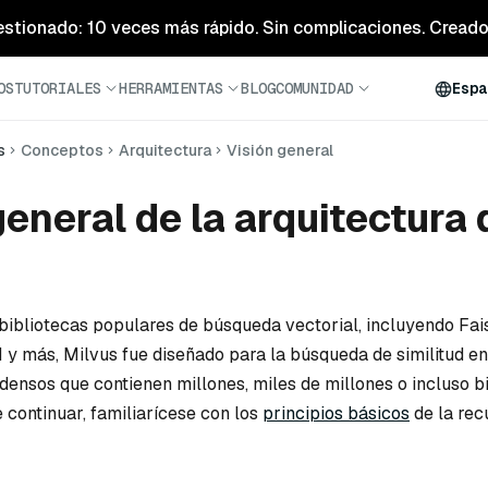
estionado: 10 veces más rápido. Sin complicaciones. Creado 
OS
TUTORIALES
HERRAMIENTAS
BLOG
COMUNIDAD
Espa
s
Conceptos
Arquitectura
Visión general
general de la arquitectura 
bibliotecas populares de búsqueda vectorial, incluyendo Fa
más, Milvus fue diseñado para la búsqueda de similitud en
densos que contienen millones, miles de millones o incluso b
 continuar, familiarícese con los
principios básicos
de la rec