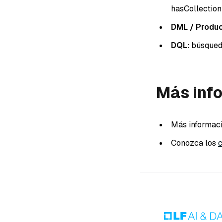
hasCollection
DML / Produc
DQL:
búsqueda
Más inf
Más informac
Conozca los