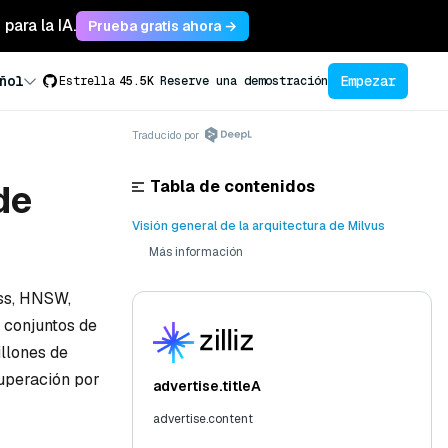
para la IA.
Prueba gratis ahora →
Empezar
ñol
Estrella
45.5K
Reserve una demostración
Traducido por
Tabla de contenidos
de
Visión general de la arquitectura de Milvus
Más información
iss, HNSW,
 conjuntos de
illones de
uperación por
advertise.titleA
advertise.content