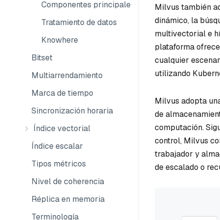
Componentes principales
Milvus también adm
dinámico, la búsq
Tratamiento de datos
multivectorial e 
Knowhere
plataforma ofrece
Bitset
cualquier escena
utilizando Kubern
Multiarrendamiento
Marca de tiempo
Milvus adopta un
Sincronización horaria
de almacenamiento
computación. Sigu
Índice vectorial
control, Milvus c
Índice escalar
trabajador y alm
Tipos métricos
de escalado o rec
Nivel de coherencia
Réplica en memoria
Terminología