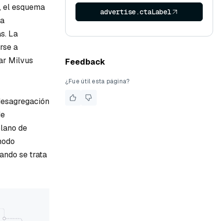
o, el esquema
advertise.ctaLabel
da
s. La
rse a
ar Milvus
Feedback
¿Fue útil esta página?
desagregación
de
plano de
 nodo
ando se trata