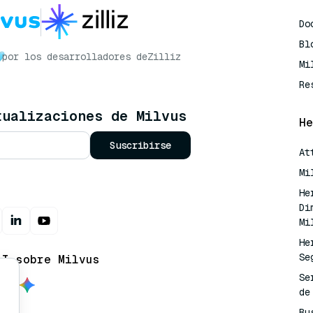
Do
Bl
por los desarrolladores de
Zilliz
Mi
Re
tualizaciones de Milvus
He
Suscribirse
At
Mi
He
Di
Mi
He
Se
AI sobre Milvus
Se
de
Bu