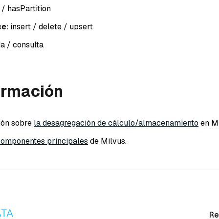
 / hasPartition
e:
insert / delete / upsert
 / consulta
ormación
ión sobre
la desagregación de cálculo/almacenamiento
en M
componentes principales
de Milvus.
Re