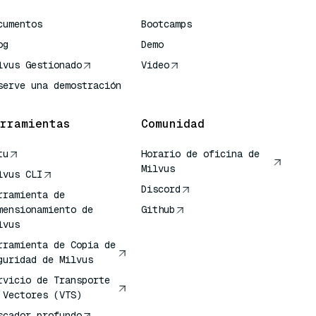
cumentos
Bootcamps
og
Demo
lvus Gestionado
Video
serve una demostración
rramientas
Comunidad
tu
Horario de oficina de
Milvus
lvus CLI
Discord
rramienta de
mensionamiento de
Github
lvus
rramienta de Copia de
guridad de Milvus
rvicio de Transporte
 Vectores (VTS)
scador profundo