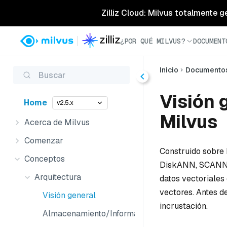
Zilliz Cloud: Milvus totalmente g
¿POR QUÉ MILVUS?
DOCUMENT
Inicio
Documento
Buscar
Visión 
Home
v2.5.x
Milvus
Acerca de Milvus
Comenzar
Construido sobre 
Conceptos
DiskANN, SCANN y 
Arquitectura
datos vectoriales 
vectores. Antes de
Visión general
incrustación.
Almacenamiento/Informática