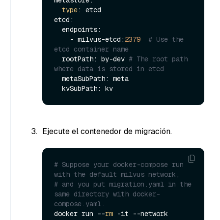
metastore:

type
: etcd

etcd:

  endpoints:

    - milvus-etcd:
2379
# Use the 
etcd container name
  rootPath: by-dev 
# The root path 
where data is stored in etcd
  metaSubPath: meta

Ejecute el contenedor de migración.
# Suppose your docker-compose run 
with the default milvus network,
# and you put migration.yaml in the 
same directory with docker-
compose.yaml.
docker run --
rm
 -it --network 