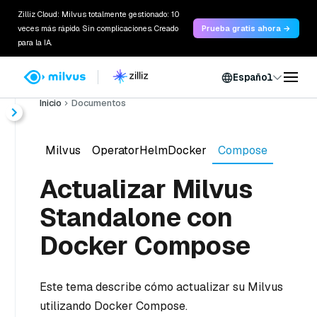
Zilliz Cloud: Milvus totalmente gestionado: 10
veces más rápido. Sin complicaciones. Creado
Prueba gratis ahora →
para la IA.
Español
Inicio
Documentos
Milvus
OperatorHelmDocker
Compose
Actualizar Milvus
Standalone con
Docker Compose
Este tema describe cómo actualizar su Milvus
utilizando Docker Compose.