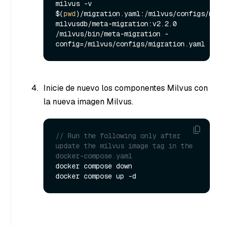
milvus -v 
$(
pwd
)/migration.yaml:/milvus/configs/migra
milvusdb/meta-migration:v2.2.0 
/milvus/bin/meta-migration -
Inicie de nuevo los componentes Milvus con
la nueva imagen Milvus.
// Run the following only after 
update the milvus image tag in the 
docker-compose.yaml
docker compose down
