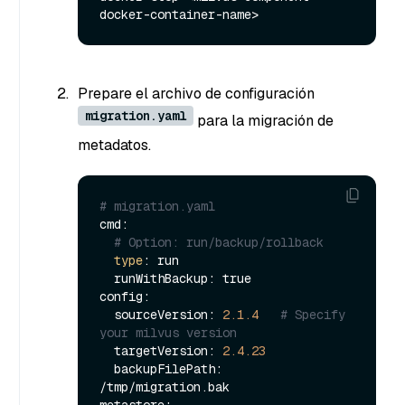
Prepare el archivo de configuración
migration.yaml
para la migración de
metadatos.
# migration.yaml
cmd:

# Option: run/backup/rollback
type
: run

  runWithBackup: true

config:

  sourceVersion: 
2.1
.4
# Specify 
your milvus version
  targetVersion: 
2.4
.23
  backupFilePath: 
/tmp/migration.bak
