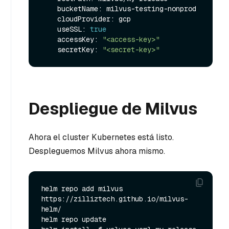
    bucketName: milvus-testing-nonprod

    cloudProvider: gcp

    useSSL: 
true
    accessKey: 
"<access-key>"
    secretKey: 
"<secret-key>"
Despliegue de Milvus
Ahora el cluster Kubernetes está listo.
Despleguemos Milvus ahora mismo.
helm repo add milvus 
https://zilliztech.github.io/milvus-
helm/

helm repo update
