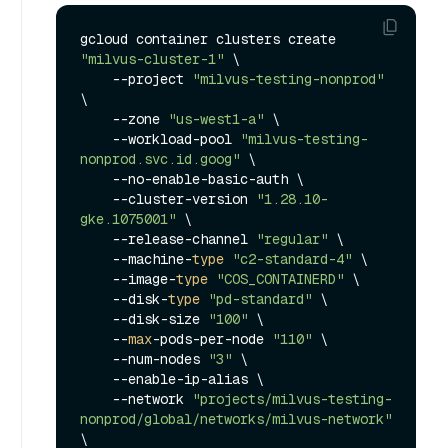
gcloud container clusters create 
"milvus-cluster-1"
 \

    --project 
"milvus-testing-nonprod"
\

    --zone 
"us-west1-a"
 \

    --workload-pool 
"milvus-testing-
nonprod.svc.id.goog"
 \

    --no-enable-basic-auth \

    --cluster-version 
"1.28.10-
gke.1075001"
 \

    --release-channel 
"regular"
 \

    --machine-
type
"c2-standard-4"
 \

    --image-
type
"COS_CONTAINERD"
 \

    --disk-
type
"pd-standard"
 \

    --disk-size 
"100"
 \

    --
max
-pods-per-node 
"110"
 \

    --num-nodes 
"3"
 \

    --enable-ip-alias \

    --network 
"projects/milvus-testing-
nonprod/global/networks/milvus-network"
\
