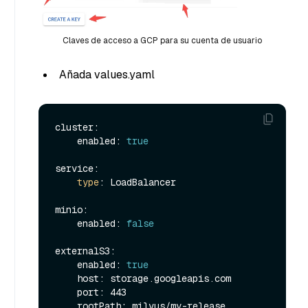
Claves de acceso a GCP para su cuenta de usuario
Añada values.yaml
cluster:

    enabled: 
true
service:

type
: LoadBalancer

minio:

    enabled: 
false
externalS3:

    enabled: 
true
    host: storage.googleapis.com

    port: 443

    rootPath: milvus/my-release
