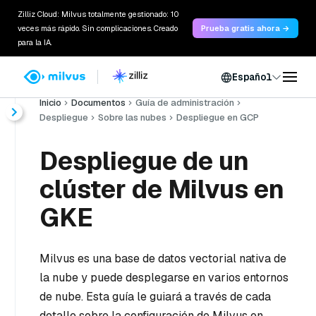
Zilliz Cloud: Milvus totalmente gestionado: 10
veces más rápido. Sin complicaciones. Creado
Prueba gratis ahora →
para la IA.
Español
Inicio
Documentos
Guía de administración
Despliegue
Sobre las nubes
Despliegue en GCP
Despliegue de un
clúster de Milvus en
GKE
Milvus es una base de datos vectorial nativa de
la nube y puede desplegarse en varios entornos
de nube. Esta guía le guiará a través de cada
detalle sobre la configuración de Milvus en