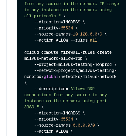
from any source in the network IP range 
to any instance on the network using 
all protocols."
 \

    --direction=INGRESS \

    --priority=
65534
 \

    --source-ranges=
10.128
.0
.0
/
9
 \

    --action=ALLOW --rules=
all
gcloud compute firewall-rules create 
milvus-network-allow-rdp \

    --project=milvus-testing-nonprod \

    --network=projects/milvus-testing-
nonprod/
global
/networks/milvus-network 
\

    --description=
"Allows RDP 
connections from any source to any 
instance on the network using port 
3389."
 \

    --direction=INGRESS \

    --priority=
65534
 \

    --source-ranges=
0.0
.0
.0
/
0
 \

    --action=ALLOW \
