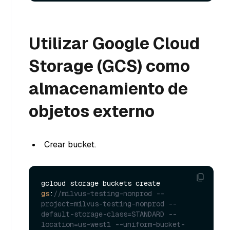
Utilizar Google Cloud
Storage (GCS) como
almacenamiento de
objetos externo
Crear bucket.
gcloud storage buckets create 
gs
:
//milvus-testing-nonprod --
project=milvus-testing-nonprod --
default-storage-class=STANDARD --
location=us-west1 --uniform-bucket-