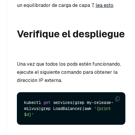
un equilibrador de carga de capa 7,
lea esto
.
Verifique el despliegue
Una vez que todos los pods estén funcionando,
ejecute el siguiente comando para obtener la
dirección IP externa.
kubectl 
get
 services|grep my-release-
milvus|grep LoadBalancer|awk 
'{print 
$4}'