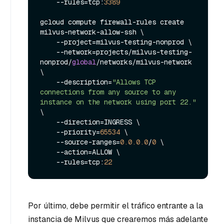
    --rules=tcp:
3389
gcloud compute firewall-rules create 
milvus-network-allow-ssh \

    --project=milvus-testing-nonprod \

    --network=projects/milvus-testing-
nonprod/
global
/networks/milvus-network 
\

    --description=
"Allows TCP 
connections from any source to any 
instance on the network using port 22."
\

    --direction=INGRESS \

    --priority=
65534
 \

    --source-ranges=
0.0
.0
.0
/
0
 \

    --action=ALLOW \

    --rules=tcp:
22
Por último, debe permitir el tráfico entrante a la
instancia de Milvus que crearemos más adelante