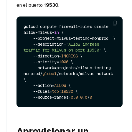
en el puerto
19530
.
gcloud compute firewall-rules create 
allow-milvus-
in
 \

    --project=milvus-testing-nonprod  \

    --description=
"Allow ingress 
traffic for Milvus on port 19530"
 \

    --direction=
INGRESS
 \

    --priority=
1000
 \

    --network=projects/milvus-testing-
nonprod/
global
/networks/milvus-network 
\

    --action=
ALLOW
 \

    --rules=
tcp
:
19530
 \

    --source-ranges=
0.0
.0
.0
/
0
Aprovisionar un