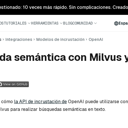
estionado: 10 veces más rápido. Sin complicaciones. Creado 
OS
TUTORIALES
HERRAMIENTAS
BLOG
COMUNIDAD
Espa
s
Integraciones
Modelos de incrustación
OpenAI
a semántica con Milvus 
a cómo
la API de incrustación de
OpenAI puede utilizarse con
ilvus para realizar búsquedas semánticas en texto.