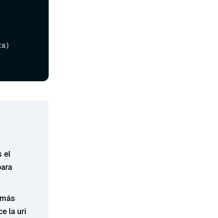
a)

s el
ara
s más
e la uri