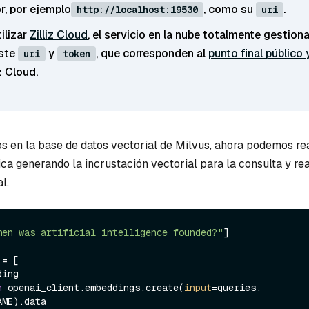
r, por ejemplo
, como su
.
http://localhost:19530
uri
ilizar
Zilliz Cloud
, el servicio en la nube totalmente gestion
uste
y
, que corresponden al
punto final público 
uri
token
z Cloud.
os en la base de datos vectorial de Milvus, ahora podemos rea
a generando la incrustación vectorial para la consulta y rea
l.
hen was artificial intelligence founded?"
]

= [

n
 openai_client.embeddings.create(
input
=queries, 
ME).data
