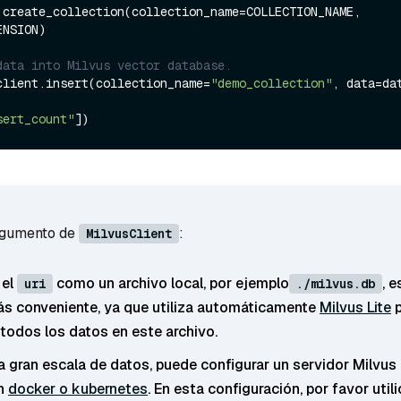
.create_collection(collection_name=COLLECTION_NAME, 
NSION)

data into Milvus vector database.
client.insert(collection_name=
"demo_collection"
, data=dat
sert_count"
rgumento de
:
MilvusClient
 el
como un archivo local, por ejemplo
, e
uri
./milvus.db
 conveniente, ya que utiliza automáticamente
Milvus Lite
p
todos los datos en este archivo.
na gran escala de datos, puede configurar un servidor Milvu
en
docker o kubernetes
. En esta configuración, por favor utilic