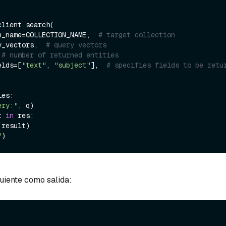
lient.search(

tion_name=COLLECTION_NAME,  
# target collection
ery_vectors,  
# query vectors
 
# number of returned entities
ields=[
"text"
, 
"subject"
],  
# specifies fields to be retu
es:

ery:"
, q)

t 
in
 res:

(result)

"
guiente como salida: