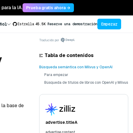
para la IA.
Prueba gratis ahora →
Empezar
ñol
Estrella
45.5K
Reserve una demostración
Traducido por
Tabla de contenidos
y
Búsqueda semántica con Milvus y OpenAI
Para empezar
Búsqueda de títulos de libros con OpenAI y Milvus
 la base de
advertise.titleA
advertise.content