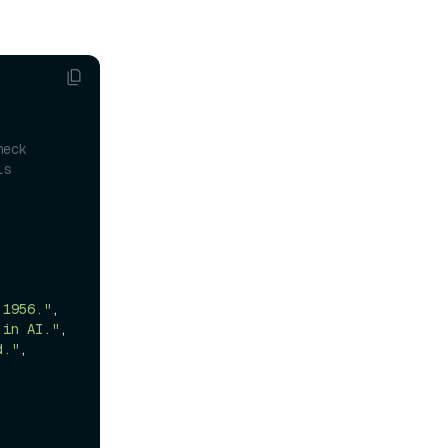
eck 
ls
 1956."
,

 in AI."
,

d."
,
