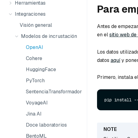
Herramientas
Para em
Integraciones
Visión general
Antes de empezar,
en el
sitio web d
Modelos de incrustación
OpenAI
Los datos utilizad
Cohere
datos
aquí
y poner
HuggingFace
Primero, instala 
PyTorch
SentenciaTransformadores
VoyageAI
Jina AI
Doce laboratorios
BentoML