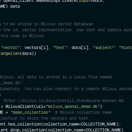
n
 openai_client.embeddings.create(
input
=docs, 
ME).data

a to be stored in Milvus vector database.
e the id, vector representation, raw text and labels such
this case in Milvus.
 
"vector"
: vectors[i], 
"text"
: docs[i], 
"subject"
: 
"hist
range
(
len
(docs))

Milvus, all data is stored in a local file named 
i_demo.db"
directory. You can also connect to a remote Milvus server
s
: https://milvus.io/docs/install_standalone-docker.md.
 = MilvusClient(uri=
"milvus_openai_demo.db"
)

ME = 
"demo_collection"
# Milvus collection name
llection to store the vectors and text.
ent.has_collection(collection_name=COLLECTION_NAME):
