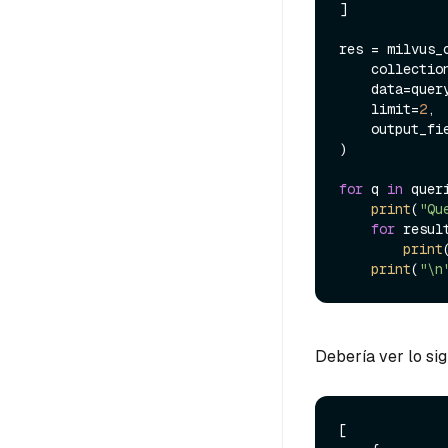
]

res = milvus_c
    collec
    data=qu
    limit=
2
, 
    output_f
)

for
 q 
in
 queri
print
(
"Qu
for
 resul
print
print
(
"\n
Debería ver lo si
[
