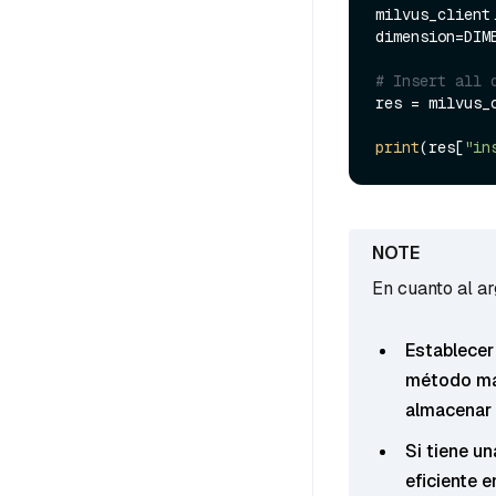
milvus_client
dimension=DIME
# Insert all 
res = milvus_
print
(res[
"in
En cuanto al a
Establecer
método más
almacenar 
Si tiene u
eficiente 