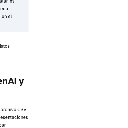
alar, es
menú
 en el
datos
enAI y
l archivo CSV
resentaciones
zar