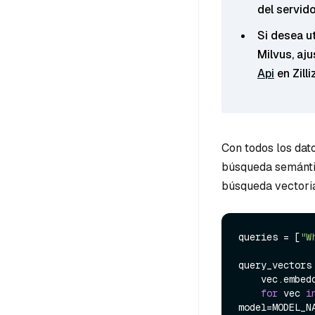
del servido
Si desea ut
Milvus, aj
Api
en Zilli
Con todos los dat
búsqueda semántic
búsqueda vectoria
queries = [
"W
query_vectors 
    vec.embedding

for
 vec 
i
model=MODEL_NA