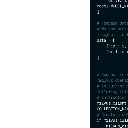
for
 vec 
i
model=MODEL_NA
]

# Prepare dat
# We can stor
"subject" in 
data = [

    {
"id"
: i,
for
 i 
in
]

# Connect to 
"milvus_opena
# in current 
following thi
# instruction
milvus_client
COLLECTION_NA
# Create a co
if
 milvus_cli
    milvus_client.drop_collection(collection_name=COLLECTION_NAME)
