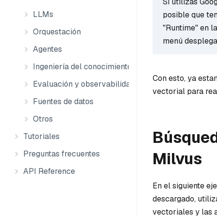
Si utilizas Goo
LLMs
posible que te
"Runtime" en la
Orquestación
menú desplega
Agentes
Ingeniería del conocimiento
Con esto, ya esta
Evaluación y observabilidad
vectorial para re
Fuentes de datos
Otros
Búsqueda
Tutoriales
Milvus
Preguntas frecuentes
API Reference
En el siguiente ej
descargado, utili
vectoriales y las