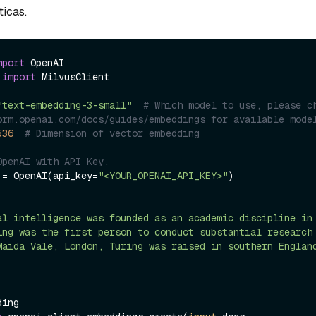
icas.
mport
 
import
 MilvusClient

"text-embedding-3-small"
# Which model to use, please ch
orm.openai.com/docs/guides/embeddings for available mode
536
# Dimension of vector embedding
OpenAI with API Key.
 = OpenAI(api_key=
"<YOUR_OPENAI_API_KEY>"
)

al intelligence was founded as an academic discipline in
ing was the first person to conduct substantial research
Maida Vale, London, Turing was raised in southern Englan