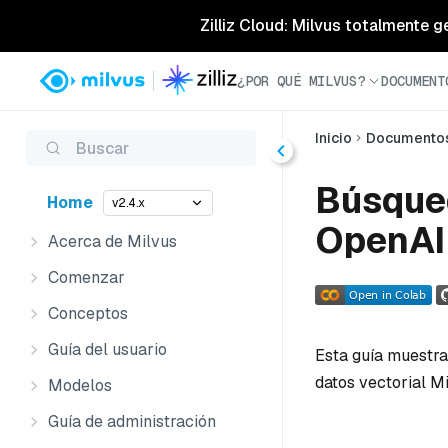
Zilliz Cloud: Milvus totalmente g
¿POR QUÉ MILVUS?
DOCUMENT
Inicio
Documento
Buscar
Búsqued
Home
v2.4.x
OpenAI
Acerca de Milvus
Comenzar
Conceptos
Guía del usuario
Esta guía muestr
datos vectorial M
Modelos
Guía de administración