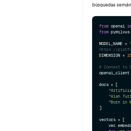
búsquedas semánt
from
 openai 
i
from
 pymilvus
MODEL_NAME = 
https://platf
DIMENSION = 
1
# Connect to 
openai_client
docs = [

"Artifici
"Alan Tur
"Born in 
]

vectors = [

    vec.embedding
