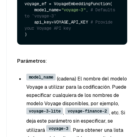
voyage_ef = VoyageEmbeddingFunction(

    model_name=
"voyage-3"
, 
# Defaults 
to `voyage-3`
    api_key=VOYAGE_API_KEY 
# Provide 
your Voyage API key
Parámetros
:
model_name
(cadena) El nombre del modelo
Voyage a utilizar para la codificación. Puede
especificar cualquiera de los nombres de
modelo Voyage disponibles, por ejemplo,
voyage-3-lite
voyage-finance-2
,
, etc. Si
deja este parámetro sin especificar, se
voyage-3
utilizará
. Para obtener una lista