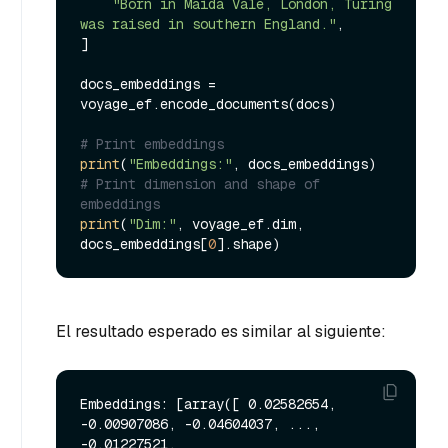
"Born in Maida Vale, London, Turing 
was raised in southern England."
,

]

docs_embeddings = 
voyage_ef.encode_documents(docs)

# Print embeddings
print
(
"Embeddings:"
# Print dimension and shape of 
embeddings
print
(
"Dim:"
, voyage_ef.dim, 
docs_embeddings[
0
El resultado esperado es similar al siguiente:
Embeddings: [array([ 0.02582654, 
-0.00907086, -0.04604037, ..., 
-0.01227521,
