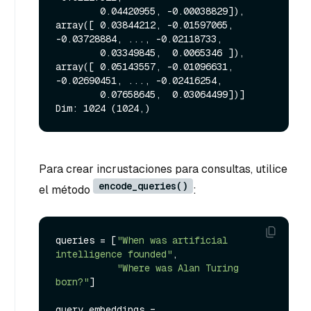
        0.04420955, -0.00038829]), 
array([ 0.03844212, -0.01597065, 
-0.03728884, ..., -0.02118733,

        0.03349845,  0.0065346 ]), 
array([ 0.05143557, -0.01096631, 
-0.02690451, ..., -0.02416254,

        0.07658645,  0.03064499])]

Para crear incrustaciones para consultas, utilice
encode_queries()
el método
:
queries = [
"When was artificial 
intelligence founded"
, 

"Where was Alan Turing 
born?"
]

query_embeddings = 