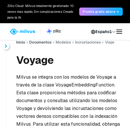
Zilliz Cloud: Milvus totalmente gestionado: 10
veces más rápido. Sin complicaciones. Creado
Prueba gratis ahora →
para la IA.
Español
Inicio
Documentos
Modelos
Incrustaciones
Viaje
Voyage
Milvus se integra con los modelos de Voyage a
través de la clase VoyageEmbeddingFunction.
Esta clase proporciona métodos para codificar
documentos y consultas utilizando los modelos
Voyage y devolviendo las incrustaciones como
vectores densos compatibles con la indexación
Milvus. Para utilizar esta funcionalidad, obtenga