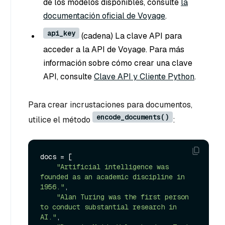
de los modelos disponibles, consulte
la
documentación oficial de Voyage
.
api_key
(cadena) La clave API para
acceder a la API de Voyage. Para más
información sobre cómo crear una clave
API, consulte
Clave API y Cliente Python
.
Para crear incrustaciones para documentos,
encode_documents()
utilice el método
:
docs = [

"Artificial intelligence was 
founded as an academic discipline in 
1956."
,

"Alan Turing was the first person 
to conduct substantial research in 
AI."
,
