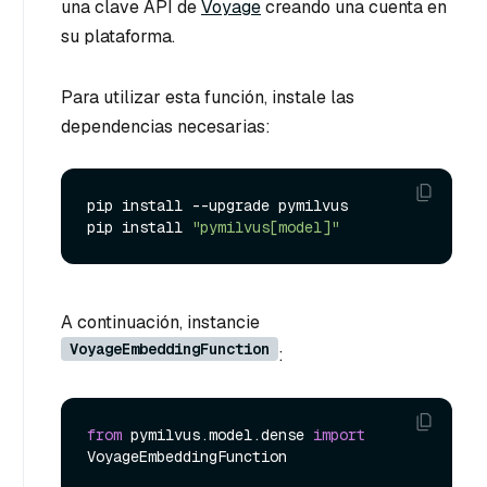
una clave API de
Voyage
creando una cuenta en
su plataforma.
Para utilizar esta función, instale las
dependencias necesarias:
pip install --upgrade pymilvus

pip install 
"pymilvus[model]"
A continuación, instancie
VoyageEmbeddingFunction
:
from
 pymilvus.model.dense 
import
VoyageEmbeddingFunction
