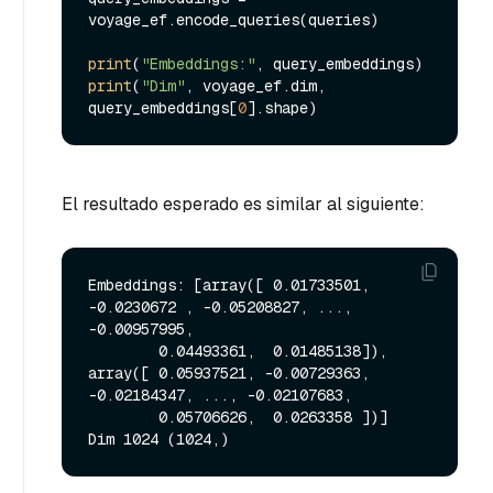
voyage_ef.encode_queries(queries)

print
(
"Embeddings:"
print
(
"Dim"
, voyage_ef.dim, 
query_embeddings[
0
El resultado esperado es similar al siguiente:
Embeddings: [array([ 0.01733501, 
-0.0230672 , -0.05208827, ..., 
-0.00957995,

        0.04493361,  0.01485138]), 
array([ 0.05937521, -0.00729363, 
-0.02184347, ..., -0.02107683,

        0.05706626,  0.0263358 ])]
