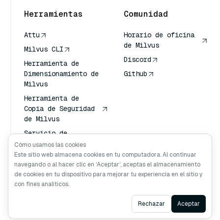
Herramientas
Comunidad
Attu
Horario de oficina
de Milvus
Milvus CLI
Discord
Herramienta de
Dimensionamiento de
Github
Milvus
Herramienta de
Copia de Seguridad
de Milvus
Servicio de
Transporte de
Cómo usamos las cookies
Vectores (VTS)
Este sitio web almacena cookies en tu computadora. Al continuar
navegando o al hacer clic en ‘Aceptar’, aceptas el almacenamiento
Buscador profundo
de cookies en tu dispositivo para mejorar tu experiencia en el sitio y
Claude Contexto
con fines analíticos.
Ask AI
Rechazar
Aceptar