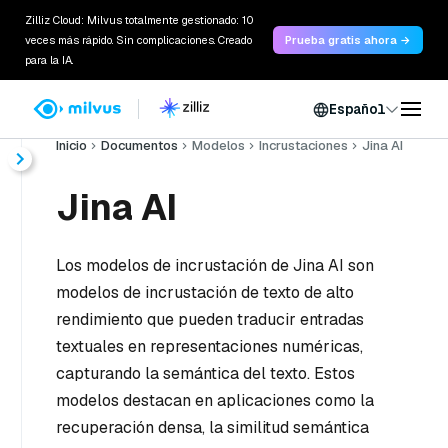
Zilliz Cloud: Milvus totalmente gestionado: 10
veces más rápido. Sin complicaciones. Creado
Prueba gratis ahora →
para la IA.
Español
Inicio
Documentos
Modelos
Incrustaciones
Jina AI
Jina AI
Los modelos de incrustación de Jina AI son
modelos de incrustación de texto de alto
rendimiento que pueden traducir entradas
textuales en representaciones numéricas,
capturando la semántica del texto. Estos
modelos destacan en aplicaciones como la
recuperación densa, la similitud semántica