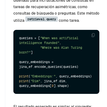
diseñado para incrustaciones de consultas en
tareas de recuperación asimétricas, como
consultas de búsqueda o preguntas. Este método
retrieval.query
utiliza
como tarea.
queries = [
"When was artificial 
intelligence founded"
, 

"Where was Alan Turing 
born?"
]

query_embeddings = 
jina_ef.encode_queries(queries)

print
(
"Embeddings:"
print
(
"Dim"
, jina_ef.dim, 
query_embeddings[
0
El resultado esperado es similar al siguiente: