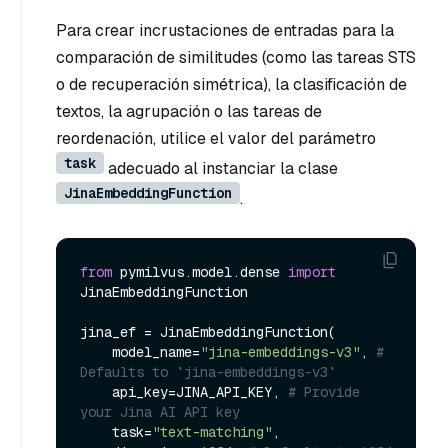
Para crear incrustaciones de entradas para la
comparación de similitudes (como las tareas STS
o de recuperación simétrica), la clasificación de
textos, la agrupación o las tareas de
reordenación, utilice el valor del parámetro
task
adecuado al instanciar la clase
JinaEmbeddingFunction
.
from
 pymilvus.model.dense 
import
JinaEmbeddingFunction

jina_ef = JinaEmbeddingFunction(

    model_name=
"jina-embeddings-v3"
, 
# 
Defaults to `jina-embeddings-v3`
    api_key=JINA_API_KEY, 
# Provide 
your Jina AI API key
    task=
"text-matching"
,
