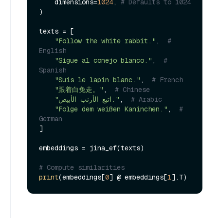
    dimensions=
1024
, 
# Defaults to 1024
)

texts = [

"Follow the white rabbit."
,  
# 
English
"Sigue al conejo blanco."
,  
# 
Spanish
"Suis le lapin blanc."
,  
# French
"跟着白兔走。"
,  
# Chinese
"اتبع الأرنب الأبيض."
,  
# Arabic
"Folge dem weißen Kaninchen."
,  
# 
German
]

embeddings = jina_ef(texts)

# Compute similarities
print
(embeddings[
0
] @ embeddings[
1