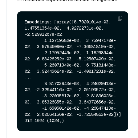
Embeddings: [array([8.79201014e-03,  
1.47551354e-02,  4.02722731e-02, 
-2.52991207e-02,

        1.12719582e-02,  3.75947170e-
02,  3.97946090e-02, -7.36681819e-02,

       -2.17952449e-02, -1.16298944e-
02, -6.83426252e-03, -5.12507409e-02,

        5.26071340e-02,  6.75181448e-
02,  3.92445624e-02, -1.40817231e-02,

...

        8.81703943e-03,  4.24629413e-
02, -2.32944116e-02, -2.05193572e-02,

       -3.22035812e-02,  2.81896023e-
03,  3.85326855e-02,  3.64372656e-02,

       -1.65050142e-02, -4.26847413e-
02,  2.02664156e-02, -1.72684863e-02])]
