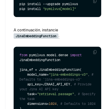
pip install --upgrade pymilvus

pip install 
"pymilvus[model]"
A continuación, instancie
JinaEmbeddingFunction
:
from
 pymilvus.model.dense 
import
JinaEmbeddingFunction

jina_ef = JinaEmbeddingFunction(

    model_name=
"jina-embeddings-v3"
, 
# 
Defaults to `jina-embeddings-v3`
    api_key=JINAAI_API_KEY, 
# Provide 
your Jina AI API key
    task=
"retrieval.passage"
, 
# Specify 
the task
    dimensions=
1024
, 
# Defaults to 1024