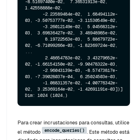
-8.51697400e-02,  7.36531913e-02,  
1.42558888e-02,

       -2.23589484e-02,  1.68494112e-
03, -3.50753777e-02, -3.11530549e-02,

       -3.26012149e-02,  5.04568312e-
03,  3.69836427e-02,  3.48948985e-02,

        8.19722563e-03,  5.88679723e-
02, -6.71099266e-03, -1.82369724e-02,

...

        2.48654783e-02,  3.43279652e-
02, -1.66154150e-02, -9.90478322e-03,

       -2.96043139e-03, -8.57473817e-
03, -7.39028037e-04,  6.25024503e-03,

       -1.08831357e-02, -4.00776342e-
02,  3.25369164e-02, -1.42691191e-03])]

Para crear incrustaciones para consultas, utilice
encode_queries()
el método
. Este método está