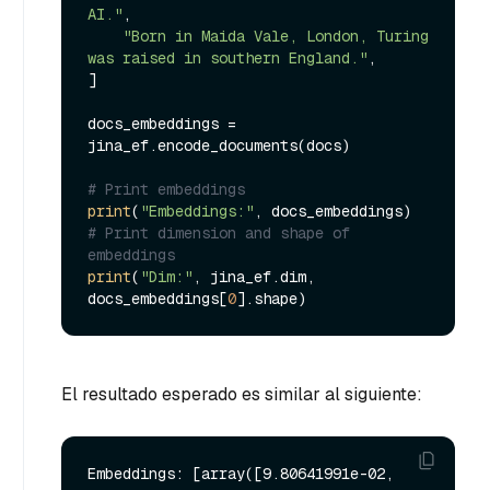
AI."
,

"Born in Maida Vale, London, Turing 
was raised in southern England."
,

]

docs_embeddings = 
jina_ef.encode_documents(docs)

# Print embeddings
print
(
"Embeddings:"
# Print dimension and shape of 
embeddings
print
(
"Dim:"
, jina_ef.dim, 
docs_embeddings[
0
El resultado esperado es similar al siguiente:
Embeddings: [array([9.80641991e-02, 