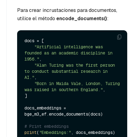
Para crear incrustaciones para documentos,
utilice el método
encode_documents()
:
docs = [

"Artificial intelligence was 
founded as an academic discipline in 
1956."
,

"Alan Turing was the first person 
to conduct substantial research in 
AI."
,

"Born in Maida Vale, London, Turing 
was raised in southern England."
,

]

docs_embeddings = 
bge_m3_ef.encode_documents(docs)

# Print embeddings
print
(
"Embeddings:"