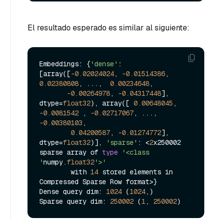
El resultado esperado es similar al siguiente:
Embeddings: {
'dense'
: 
[array([
-0.02024024
, 
-0.01514386
,  
0.02380808
, ...,  
0.00234648
,

-0.00264978
, 
-0.04317448
], 
dtype=
float32
), array([ 
0.00648045
, 
-0.0081542
 , 
-0.02717067
, ..., 
-0.00380103
,

0.04200587
, 
-0.01274772
], 
dtype=
float32
)], 
'sparse'
: <
2
x250002 
sparse array of 
type
'<class 
'
numpy.
float32
'>'
        with 
14
 stored elements in 
Compressed Sparse Row format>}

Dense query dim: 
1024
 (
1024
,)

Sparse query dim: 
250002
 (
1
, 
250002