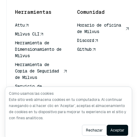
Herramientas
Comunidad
Attu
Horario de oficina
de Milvus
Milvus CLI
Discord
Herramienta de
Dimensionamiento de
Github
Milvus
Herramienta de
Copia de Seguridad
de Milvus
Servicio de
Transporte de
Cómo usamos las cookies
Vectores (VTS)
Este sitio web almacena cookies en tu computadora. Al continuar
navegando o al hacer clic en ‘Aceptar’, aceptas el almacenamiento
Buscador profundo
de cookies en tu dispositivo para mejorar tu experiencia en el sitio y
Claude Contexto
con fines analíticos.
Ask AI
Rechazar
Aceptar