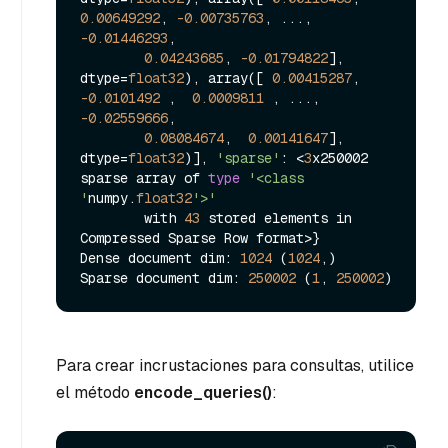
0.00649292
, 
-0.00735763
, ..., 
-0.01446293
,

0.04243685
, 
-0.01794822
], 
dtype=
float32
), array([ 
0.00415287
, 
-0.0101492
 ,  
0.0009811
 , ..., 
-0.02559666
,

0.08084674
,  
0.00141647
], 
dtype=
float32
)], 
'sparse'
: <
3
x250002 
sparse array of 
type
'<class 
'
numpy.
float32
'>'
        with 
43
 stored elements in 
Compressed Sparse Row format>}

Dense document dim: 
1024
 (
1024
,)

Sparse document dim: 
250002
 (
1
, 
250002
Para crear incrustaciones para consultas, utilice
el método
encode_queries()
: