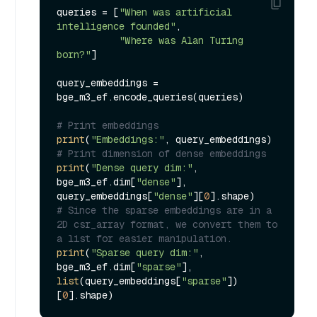
queries = [
"When was artificial 
intelligence founded"
, 

"Where was Alan Turing 
born?"
]

query_embeddings = 
bge_m3_ef.encode_queries(queries)

# Print embeddings
print
(
"Embeddings:"
# Print dimension of dense embeddings
print
(
"Dense query dim:"
, 
bge_m3_ef.dim[
"dense"
], 
query_embeddings[
"dense"
][
0
# Since the sparse embeddings are in a 
2D csr_array format, we convert them to 
a list for easier manipulation.
print
(
"Sparse query dim:"
, 
bge_m3_ef.dim[
"sparse"
], 
list
(query_embeddings[
"sparse"
])
[
0