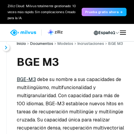
Zilliz Cloud: Milvus totalmente gestionado: 10
veces más rápido. Sin complicaciones. Creado
Prueba gratis ahora →
para la IA.
Español
Inicio
Documentos
Modelos
Incrustaciones
BGE M3
BGE M3
BGE-M3
debe su nombre a sus capacidades de
multilingüismo, multifuncionalidad y
multigranularidad. Con capacidad para más de
100 idiomas, BGE-M3 establece nuevos hitos en
tareas de recuperación multilingüe y multilingüe
cruzada. Su capacidad única para realizar
recuperación densa, recuperación multivectorial