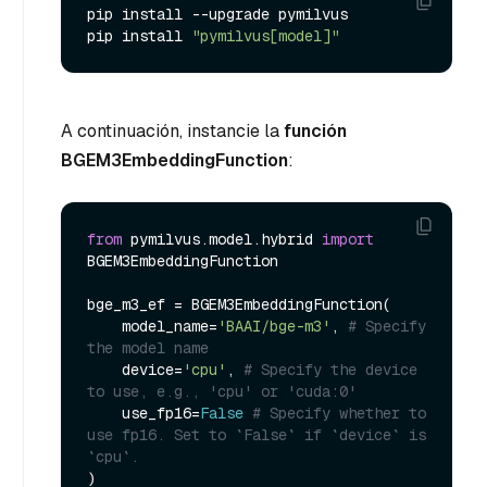
pip install --upgrade pymilvus

pip install 
"pymilvus[model]"
A continuación, instancie la
función
BGEM3EmbeddingFunction
:
from
 pymilvus.model.hybrid 
import
BGEM3EmbeddingFunction

bge_m3_ef = BGEM3EmbeddingFunction(

    model_name=
'BAAI/bge-m3'
, 
# Specify 
the model name
    device=
'cpu'
, 
# Specify the device 
to use, e.g., 'cpu' or 'cuda:0'
    use_fp16=
False
# Specify whether to 
use fp16. Set to `False` if `device` is 
`cpu`.