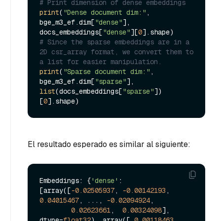
# Print dimension of dense embeddings
print
(
"Dense document dim:"
, 
bge_m3_ef.dim[
"dense"
], 
docs_embeddings[
"dense"
][
0
# Since the sparse embeddings are in a 
2D csr_array format, we convert them to 
a list for easier manipulation.
print
(
"Sparse document dim:"
, 
bge_m3_ef.dim[
"sparse"
], 
list
(docs_embeddings[
"sparse"
])
[
0
El resultado esperado es similar al siguiente:
Embeddings: {
'dense'
: 
[array([
-0.02505937
, 
-0.00142193
,  
0.04015467
, ..., 
-0.02094924
,

0.02623661
,  
0.00324098
], 
dtype=
float32
), array([ 
0.00118463
,  