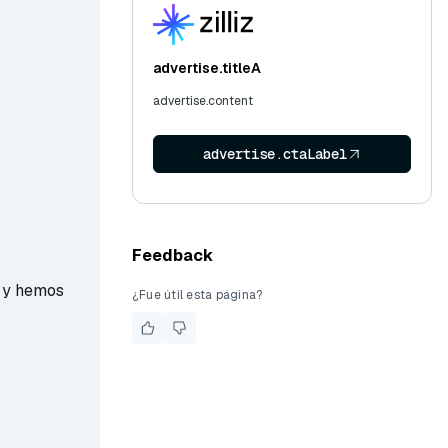
advertise.titleA
advertise.content
advertise.ctaLabel
Feedback
3 y hemos
¿Fue útil esta página?