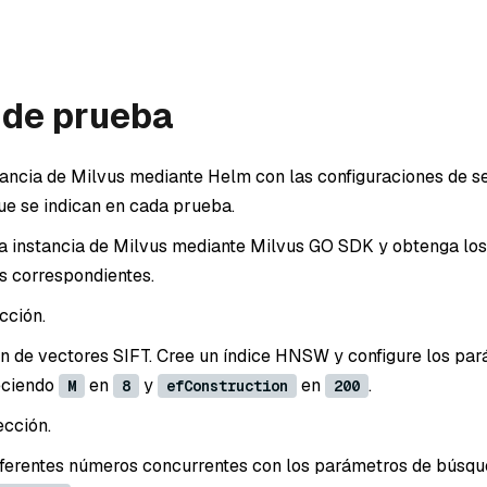
 de prueba
stancia de Milvus mediante Helm con las configuraciones de s
ue se indican en cada prueba.
a instancia de Milvus mediante Milvus GO SDK y obtenga los
s correspondientes.
cción.
lón de vectores SIFT. Cree un índice HNSW y configure los pa
eciendo
en
y
en
.
M
8
efConstruction
200
ección.
ferentes números concurrentes con los parámetros de búsq