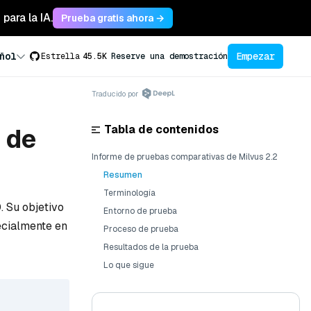
para la IA.
Prueba gratis ahora →
Empezar
ñol
Estrella
45.5K
Reserve una demostración
Traducido por
Tabla de contenidos
 de
Informe de pruebas comparativas de Milvus 2.2
Resumen
Terminología
. Su objetivo
Entorno de prueba
ecialmente en
Proceso de prueba
Resultados de la prueba
Lo que sigue