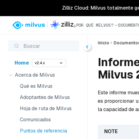
Zilliz Cloud: Milvus totalmente g
¿POR QUÉ MILVUS?
DOCUMENT
Inicio
Documento
Buscar
Informe
Home
v2.4.x
Milvus 
Acerca de Milvus
Qué es Milvus
Este informe mues
Adoptantes de Milvus
es proporcionar u
Hoja de ruta de Milvus
la capacidad de a
Comunicados
Puntos de referencia