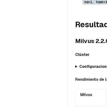
nq=1, topk=
Resultad
Milvus 2.2.0
Clúster
Configuracione
Rendimiento de 
Milvus