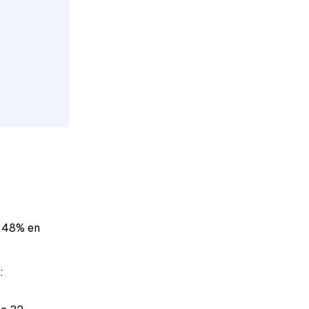
n 48% en
: