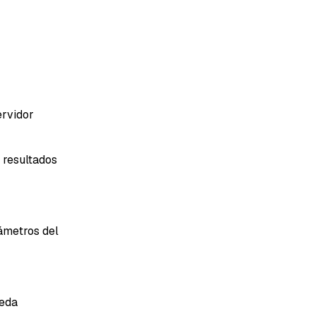
ervidor
 resultados
rámetros del
ueda