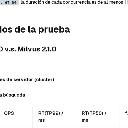
, la duración de cada concurrencia es de al menos 1 
1, ef=64
os de la prueba
 v.s. Milvus 2.1.0
s de servidor (cluster)
la búsqueda
QPS
RT(TP99) /
RT(TP50) /
f
ms
ms