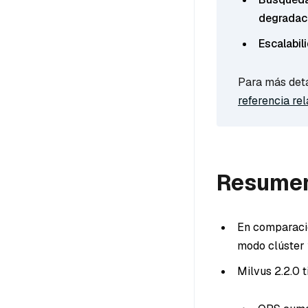
degradaci
Escalabili
Para más deta
referencia re
Resume
En comparació
modo clúster
Milvus 2.2.0 