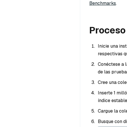
Benchmarks
.
Proceso
Inicie una in
respectivas q
Conéctese a l
de las prueba
Cree una cole
Inserte 1 mil
índice establ
Cargue la col
Busque con di