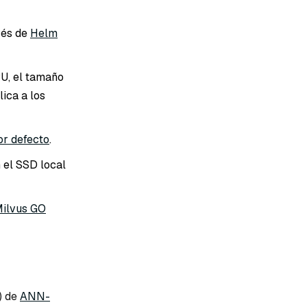
vés de
Helm
U, el tamaño
ica a los
or defecto
.
 el SSD local
ilvus GO
) de
ANN-