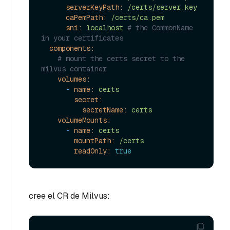
serverKeyPath:
/certs/server.key
caPemPath:
/certs/ca.pem
sni:
localhost
# the CommonName 
in your certificates
components:
# mount the certs secret to the 
milvus container
volumes:
-
name:
certs
secret:
secretName:
certs
volumeMounts:
-
name:
certs
mountPath:
/certs
readOnly:
true
cree el CR de Milvus: