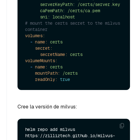
      serverKeyPath: /certs/server.key

      caPemPath: /certs/ca.pem

# mount the certs secret to the milvus 
container
volumes:
-
name:
certs
secret:
secretName:
certs
volumeMounts:
-
name:
certs
mountPath:
/certs
readOnly:
true
Cree la versión de milvus:
helm repo add milvus 
https://zilliztech.github.io/milvus-