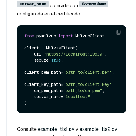
server_name
CommonName
coincide con
configurada en el certificado.
from
 pymilvus 
import
 MilvusClient

client = MilvusClient(

    uri=
"https://localhost:19530"
,

    secure=
True
,

client_pem_path=
"path_to/client.pem"
,

client_key_path=
"path_to/client.key"
,

    ca_pem_path=
"path_to/ca.pem"
,

    server_name=
"localhost"
Consulte
example_tls1.py
y
example_tls2.py