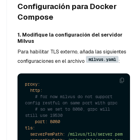
Configuración para Docker
Compose
1. Modifique la configuración del servidor
Milvus
Para habilitar TLS externo, añada las siguientes
milvus.yaml
configuraciones en el archivo
:
proxy:
http:
# for now milvus do not support 
config restful on same port with grpc
# so we set to 8080, grpc will 
still use 19530
port:
8080
tls:
serverPemPath:
/milvus/tls/server.pem