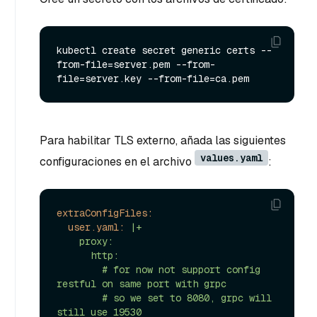
kubectl create secret generic certs --
from-file=server.pem --from-
Para habilitar TLS externo, añada las siguientes
values.yaml
configuraciones en el archivo
:
extraConfigFiles:
user.yaml:
|+

    proxy:

      http:

        # for now not support config 
restful on same port with grpc

        # so we set to 8080, grpc will 
still use 19530
