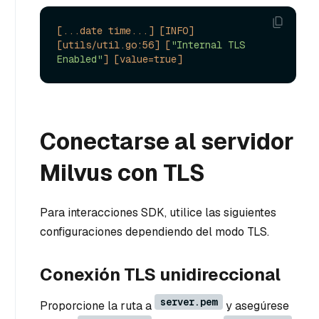
[...date time...]
[INFO]
[utils/util.go:56]
[
"Internal TLS 
Enabled"
]
[value=true]
Conectarse al servidor
Milvus con TLS
Para interacciones SDK, utilice las siguientes
configuraciones dependiendo del modo TLS.
Conexión TLS unidireccional
server.pem
Proporcione la ruta a
y asegúrese