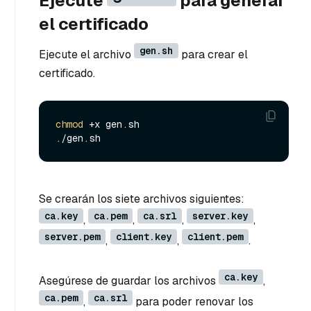
Ejecute
para generar
el certificado
gen.sh
Ejecute el archivo
para crear el
certificado.
chmod
 +x gen.sh

Se crearán los siete archivos siguientes:
ca.key
ca.pem
ca.srl
server.key
,
,
,
,
server.pem
client.key
client.pem
,
,
.
ca.key
Asegúrese de guardar los archivos
,
ca.pem
ca.srl
,
para poder renovar los