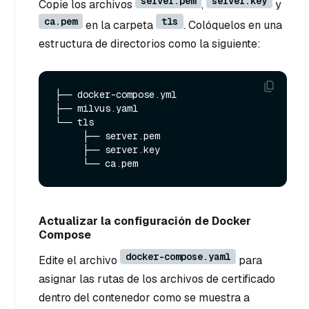
server.pem
server.key
Copie los archivos
,
y
ca.pem
tls
en la carpeta
. Colóquelos en una
estructura de directorios como la siguiente:
├── docker-compose.yml

├── milvus.yaml

     ├── server.pem

     ├── server.key

Actualizar la configuración de Docker
Compose
docker-compose.yaml
Edite el archivo
para
asignar las rutas de los archivos de certificado
dentro del contenedor como se muestra a