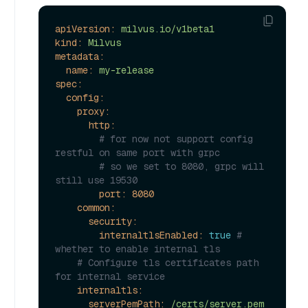
apiVersion:
milvus.io/v1beta1
kind:
Milvus
metadata:
name:
my-release
spec:
config:
proxy:
http:
# for now not support config 
restful on same port with grpc
# so we set to 8080, grpc will 
still use 19530
port:
8080
common:
security:
internaltlsEnabled:
true
# 
whether to enable internal tls
# Configure tls certificates path 
for internal service
internaltls:
serverPemPath:
/certs/server.pem