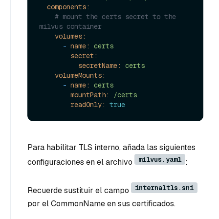
components:
# mount the certs secret to the 
milvus container
volumes:
-
name:
certs
secret:
secretName:
certs
volumeMounts:
-
name:
certs
mountPath:
/certs
readOnly:
true
Para habilitar TLS interno, añada las siguientes
milvus.yaml
configuraciones en el archivo
:
internaltls.sni
Recuerde sustituir el campo
por el CommonName en sus certificados.