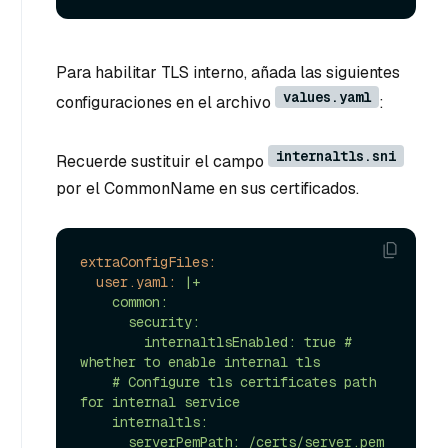
Para habilitar TLS interno, añada las siguientes
values.yaml
configuraciones en el archivo
:
internaltls.sni
Recuerde sustituir el campo
por el CommonName en sus certificados.
extraConfigFiles:
user.yaml:
|+

    common:

      security:

        internaltlsEnabled: true # 
whether to enable internal tls

    # Configure tls certificates path 
for internal service

    internaltls:

      serverPemPath: /certs/server.pem
