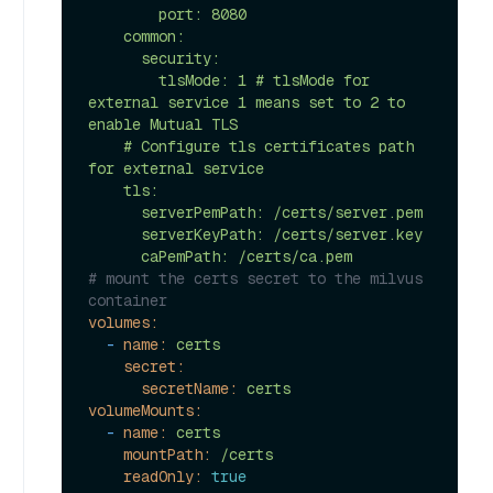
        port: 8080 

    common:

      security:

        tlsMode: 1 # tlsMode for 
external service 1 means set to 2 to 
enable Mutual TLS

    # Configure tls certificates path 
for external service

    tls:

      serverPemPath: /certs/server.pem

      serverKeyPath: /certs/server.key

# mount the certs secret to the milvus 
container
volumes:
-
name:
certs
secret:
secretName:
certs
volumeMounts:
-
name:
certs
mountPath:
/certs
readOnly:
true