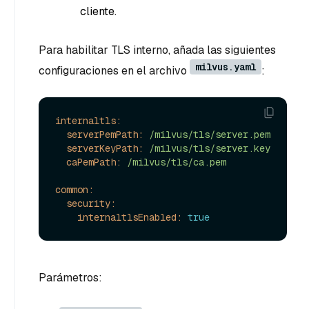
cliente.
Para habilitar TLS interno, añada las siguientes
milvus.yaml
configuraciones en el archivo
:
internaltls:
serverPemPath:
/milvus/tls/server.pem
serverKeyPath:
/milvus/tls/server.key
caPemPath:
/milvus/tls/ca.pem
common:
security:
internaltlsEnabled:
true
Parámetros: