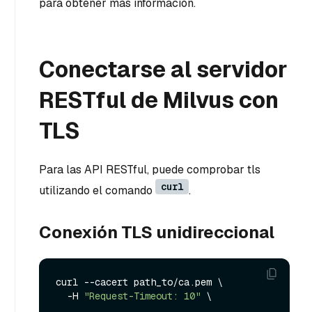
para obtener más información.
Conectarse al servidor
RESTful de Milvus con
TLS
Para las API RESTful, puede comprobar tls
curl
utilizando el comando
.
Conexión TLS unidireccional
curl --cacert path_to/ca.pem \

  -H 
"Request-Timeout: 10"
 \
