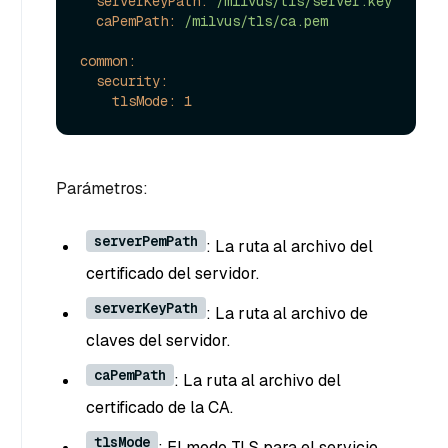
serverKeyPath:
/milvus/tls/server.key
caPemPath:
/milvus/tls/ca.pem
common:
security:
tlsMode:
1
Parámetros:
serverPemPath
: La ruta al archivo del
certificado del servidor.
serverKeyPath
: La ruta al archivo de
claves del servidor.
caPemPath
: La ruta al archivo del
certificado de la CA.
tlsMode
: El modo TLS para el servicio