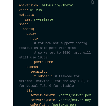
apiVersion:
milvus.io/v1beta1
kind:
Milvus
metadata:
name:
my-release
spec:
config:
proxy:
http:
# for now not support config 
restful on same port with grpc
# so we set to 8080, grpc will 
still use 19530
port:
8080
common:
security:
tlsMode:
1
# tlsMode for 
external service 1 for one-way TLS, 2 
for Mutual TLS, 0 for disable
tls:
serverPemPath:
/certs/server.pem
serverKeyPath:
/certs/server.key
caPemPath:
/certs/ca.pem