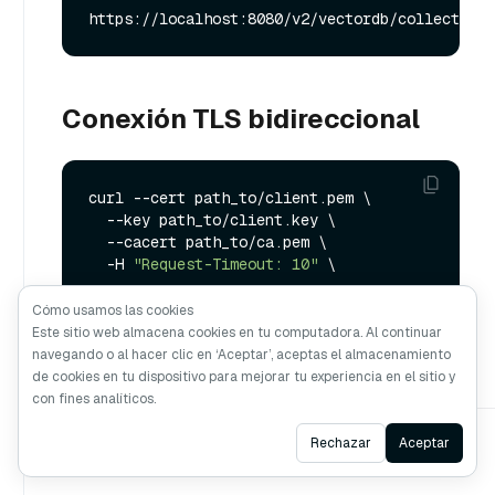
Conexión TLS bidireccional
curl --cert path_to/client.pem \

  --key path_to/client.key \

  --cacert path_to/ca.pem \

  -H 
"Request-Timeout: 10"
 \

Cómo usamos las cookies
Este sitio web almacena cookies en tu computadora. Al continuar
navegando o al hacer clic en ‘Aceptar’, aceptas el almacenamiento
de cookies en tu dispositivo para mejorar tu experiencia en el sitio y
con fines analíticos.
Ask AI
Rechazar
Aceptar