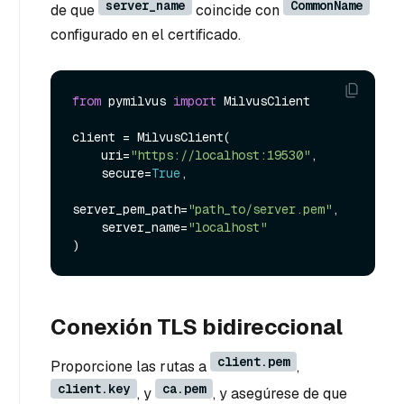
server_name
CommonName
de que
coincide con
configurado en el certificado.
from
 pymilvus 
import
 MilvusClient

client = MilvusClient(

    uri=
"https://localhost:19530"
,

    secure=
True
,

server_pem_path=
"path_to/server.pem"
,

    server_name=
"localhost"
Conexión TLS bidireccional
client.pem
Proporcione las rutas a
,
client.key
ca.pem
, y
, y asegúrese de que