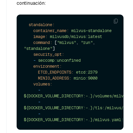
continuación:
standalone:
container_name:
milvus-standalone
image:
milvusdb/milvus:latest
command:
 [
"milvus"
, 
"run"
, 
"standalone"
]

security_opt:
-
seccomp:unconfined
environment:
ETCD_ENDPOINTS:
etcd:2379
MINIO_ADDRESS:
minio:9000
volumes:
-
${DOCKER_VOLUME_DIRECTORY:-.}/volumes/milvus:/
-
${DOCKER_VOLUME_DIRECTORY:-.}/tls:/milvus/tls
-
${DOCKER_VOLUME_DIRECTORY:-.}/milvus.yaml:/mil