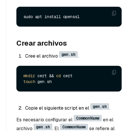
Crear archivos
gen.sh
Cree el archivo
.
mkdir
 cert && 
cd
touch
gen.sh
Copie el siguiente script en el
.
CommonName
Es necesario configurar el
en el
gen.sh
CommonName
archivo
. El
se refiere al