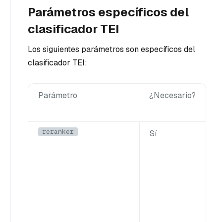
Parámetros específicos del
clasificador TEI
Los siguientes parámetros son específicos del
clasificador TEI:
Parámetro
¿Necesario?
D
reranker
Sí
D
e
e
p
l
r
d