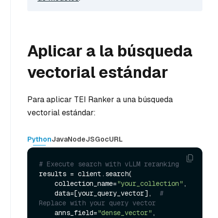
Aplicar a la búsqueda
vectorial estándar
Para aplicar TEI Ranker a una búsqueda
vectorial estándar:
Python
Java
NodeJS
Go
cURL
# Execute search with vLLM reranking
results = client.search(

    collection_name=
"your_collection"
,

    data=[your_query_vector],  
# 
Replace with your query vector
    anns_field=
"dense_vector"
,               