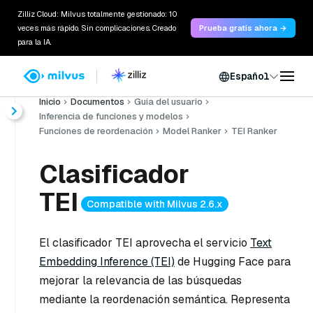
Zilliz Cloud: Milvus totalmente gestionado: 10
veces más rápido. Sin complicaciones. Creado
Prueba gratis ahora →
para la IA.
Español
Inicio
Documentos
Guía del usuario
Inferencia de funciones y modelos
Funciones de reordenación
Model Ranker
TEI Ranker
Clasificador
TEI
Compatible with Milvus 2.6.x
El clasificador TEI aprovecha el servicio
Text
Embedding Inference (TEI)
de Hugging Face para
mejorar la relevancia de las búsquedas
mediante la reordenación semántica. Representa