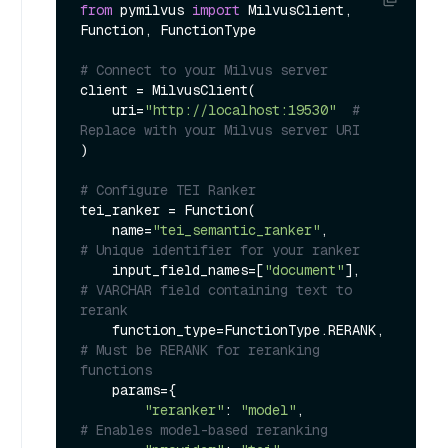
from
 pymilvus 
import
 MilvusClient, 
Function, FunctionType

# Connect to your Milvus server
client = MilvusClient(

    uri=
"http://localhost:19530"
# 
Replace with your Milvus server URI
)

# Configure TEI Ranker
tei_ranker = Function(

    name=
"tei_semantic_ranker"
,            
# Unique identifier for your ranker
    input_field_names=[
"document"
],        
# VARCHAR field containing text to 
rerank
    function_type=FunctionType.RERANK,     
# Must be RERANK for reranking 
functions
    params={

"reranker"
: 
"model"
,               
# Enables model-based reranking