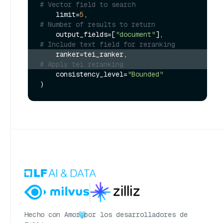
# Vector field to search
    limit=
5
,                                 
# Number of results to return
    output_fields=[
"document"
],              
# Include text field for reranking
    ranker=tei_ranker,                       
# Apply tei reranking
    consistency_level=
"Bounded"
Hecho con Amor
por los desarrolladores de