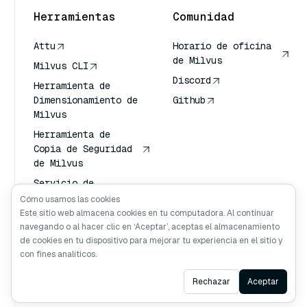
Herramientas
Comunidad
Attu
Horario de oficina
de Milvus
Milvus CLI
Discord
Herramienta de
Dimensionamiento de
Github
Milvus
Herramienta de
Copia de Seguridad
de Milvus
Servicio de
Transporte de
Cómo usamos las cookies
Vectores (VTS)
Este sitio web almacena cookies en tu computadora. Al continuar
navegando o al hacer clic en ‘Aceptar’, aceptas el almacenamiento
Buscador profundo
de cookies en tu dispositivo para mejorar tu experiencia en el sitio y
Claude Contexto
con fines analíticos.
Ask AI
Rechazar
Aceptar