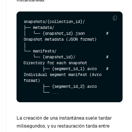
snapshots/{collection_id}/

├── metadata/

│   └── {snapshot_id}.json         # 
Snapshot metadata (JSON format)

│

└── manifests/

    └── {snapshot_id}/             # 
Directory for each snapshot

        ├── {segment_id_1}.avro    # 
Individual segment manifest (Avro 
format)

        ├── {segment_id_2}.avro

La creación de una instantánea suele tardar
milisegundos, y su restauración tarda entre