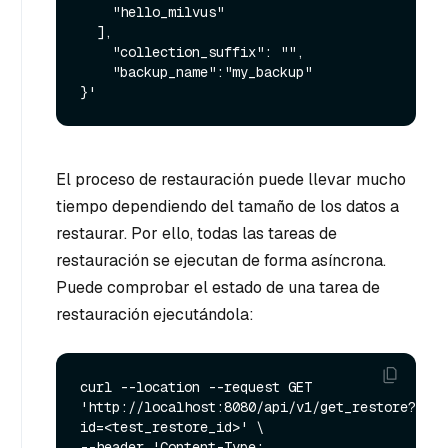
    "hello_milvus"

  ],

    "collection_suffix": "",

    "backup_name":"my_backup"

El proceso de restauración puede llevar mucho
tiempo dependiendo del tamaño de los datos a
restaurar. Por ello, todas las tareas de
restauración se ejecutan de forma asíncrona.
Puede comprobar el estado de una tarea de
restauración ejecutándola:
curl --location --request GET 
'http://localhost:8080/api/v1/get_restore?
id=<test_restore_id>' \

--header 'Content-Type: 