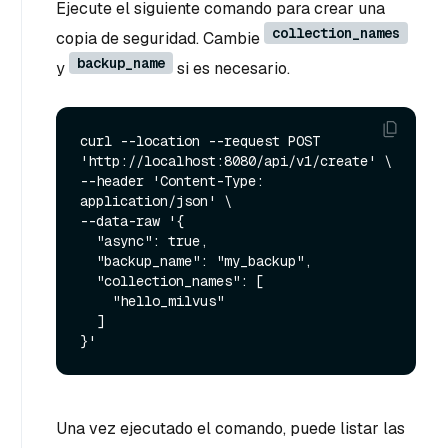
Ejecute el siguiente comando para crear una
collection_names
copia de seguridad. Cambie
backup_name
y
si es necesario.
curl --location --request POST 
'http://localhost:8080/api/v1/create' \

--header 'Content-Type: 
application/json' \

--data-raw '{

  "async": true,

  "backup_name": "my_backup",

  "collection_names": [

    "hello_milvus"

  ]

Una vez ejecutado el comando, puede listar las