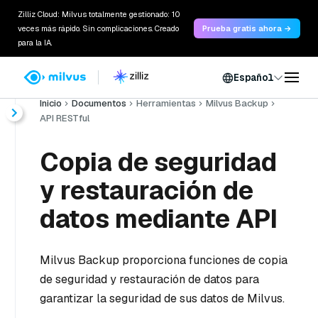
Zilliz Cloud: Milvus totalmente gestionado: 10
veces más rápido. Sin complicaciones. Creado
Prueba gratis ahora →
para la IA.
Español
Inicio
Documentos
Herramientas
Milvus Backup
API RESTful
Copia de seguridad
y restauración de
datos mediante API
Milvus Backup proporciona funciones de copia
de seguridad y restauración de datos para
garantizar la seguridad de sus datos de Milvus.