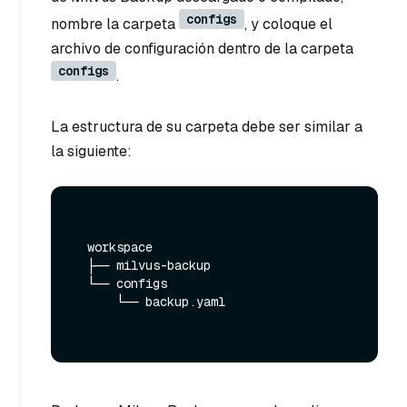
configs
nombre la carpeta
, y coloque el
archivo de configuración dentro de la carpeta
configs
.
La estructura de su carpeta debe ser similar a
la siguiente:
  workspace

  ├── milvus-backup

  └── configs

      └── backup.yaml
