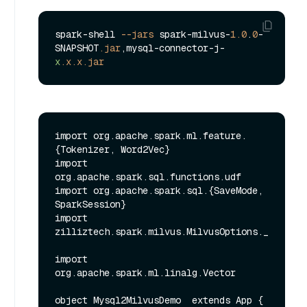
spark-shell 
--jars
 spark-milvus-
1.0
.
0
-
SNAPSHOT
.jar
,mysql-connector-j-
x
.x
.x
.jar
import org.apache.spark.ml.feature.
{Tokenizer, Word2Vec}

import 
org.apache.spark.sql.functions.udf

import org.apache.spark.sql.{SaveMode, 
SparkSession}

import 
zilliztech.spark.milvus.MilvusOptions._

import 
org.apache.spark.ml.linalg.Vector

object Mysql2MilvusDemo  extends App {
