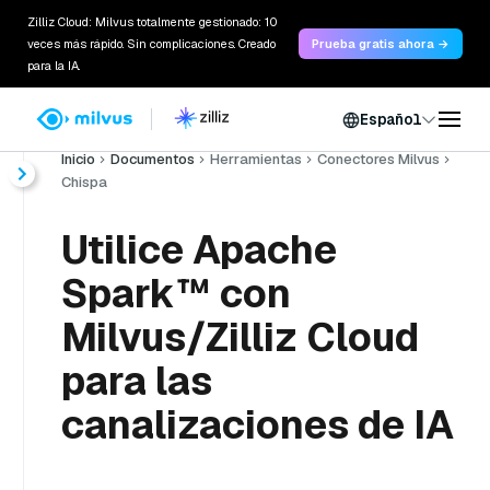
Zilliz Cloud: Milvus totalmente gestionado: 10
veces más rápido. Sin complicaciones. Creado
Prueba gratis ahora →
para la IA.
Español
Inicio
Documentos
Herramientas
Conectores Milvus
Chispa
Utilice Apache
Spark™ con
Milvus/Zilliz Cloud
para las
canalizaciones de IA