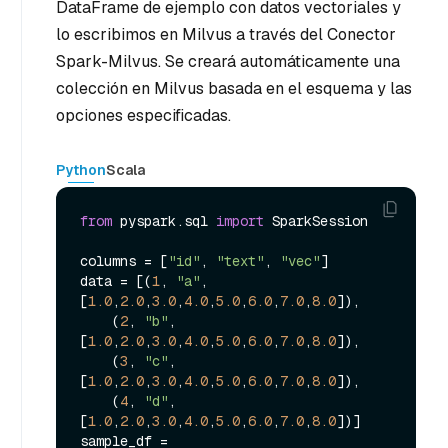
DataFrame de ejemplo con datos vectoriales y
lo escribimos en Milvus a través del Conector
Spark-Milvus. Se creará automáticamente una
colección en Milvus basada en el esquema y las
opciones especificadas.
Python
Scala
from
 pyspark.sql 
import
 SparkSession

columns = [
"id"
, 
"text"
, 
"vec"
]

data = [(
1
, 
"a"
, 
[
1.0
,
2.0
,
3.0
,
4.0
,
5.0
,
6.0
,
7.0
,
8.0
]),

    (
2
, 
"b"
, 
[
1.0
,
2.0
,
3.0
,
4.0
,
5.0
,
6.0
,
7.0
,
8.0
]),

    (
3
, 
"c"
, 
[
1.0
,
2.0
,
3.0
,
4.0
,
5.0
,
6.0
,
7.0
,
8.0
]),

    (
4
, 
"d"
, 
[
1.0
,
2.0
,
3.0
,
4.0
,
5.0
,
6.0
,
7.0
,
8.0
])]

sample_df = 