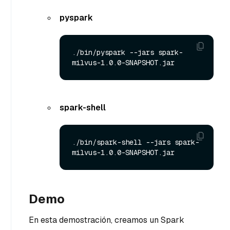
pyspark
./bin/pyspark --jars spark-
spark-shell
./bin/spark-shell --jars spark-
Demo
En esta demostración, creamos un Spark