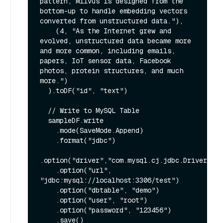
pattern, Milvus is designed from the 
bottom-up to handle embedding vectors 
converted from unstructured data."),

    (4, "As the Internet grew and 
evolved, unstructured data became more 
and more common, including emails, 
papers, IoT sensor data, Facebook 
photos, protein structures, and much 
more.")

  ).toDF("id", "text")

  // Write to MySQL Table

  sampleDF.write

    .mode(SaveMode.Append)

    .format("jdbc")

.option("driver","com.mysql.cj.jdbc.Driver")

    .option("url", 
"jdbc:mysql://localhost:3306/test")

    .option("dbtable", "demo")

    .option("user", "root")

    .option("password", "123456")

    .save()
