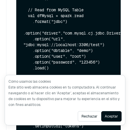
  // Read from MySQL Table

  val dfMysql = spark.read

    .format("jdbc")

.option("driver","com.mysql.cj.jdbc.Driver")

    .option("url", 
"jdbc:mysql://localhost:3306/test")

    .option("dbtable", "demo")

    .option("user", "root")

    .option("password", "123456")

    .load()

  val tokenizer = new 
Cómo usamos las cookies
Tokenizer().setInputCol("text").setOutputCol("
Este sitio web almacena cookies en tu computadora. Al continuar
  val tokenizedDf = 
navegando o al hacer clic en ‘Aceptar’, aceptas el almacenamiento
tokenizer.transform(dfMysql)

de cookies en tu dispositivo para mejorar tu experiencia en el sitio y
con fines analíticos.
  // Learn a mapping from words to 
Vectors.

Ask AI
Rechazar
Aceptar
  val word2Vec = new Word2Vec()

    .setInputCol("tokens")
