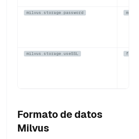
milvus.storage.password
minio
milvus.storage.useSSL
false
Formato de datos
Milvus