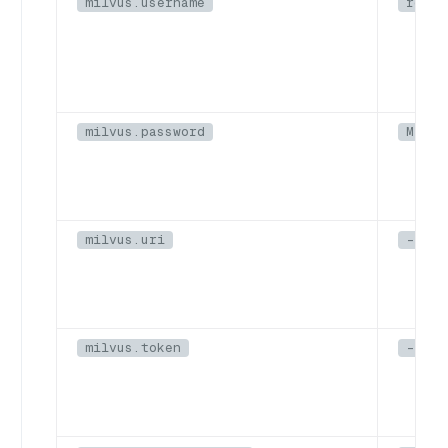
milvus.username
root
milvus.password
Milvu
milvus.uri
--
milvus.token
--