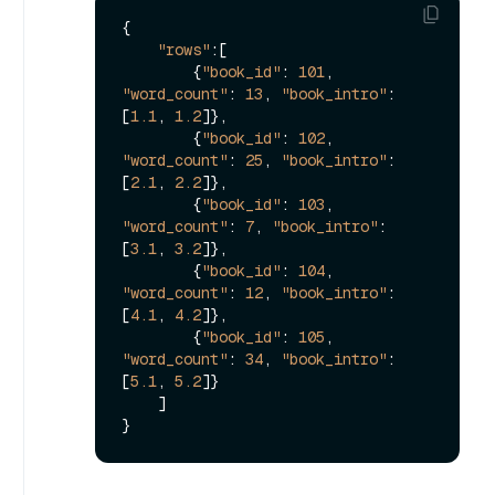
{
"rows"
:
[
{
"book_id"
:
101
,
"word_count"
:
13
,
"book_intro"
:
[
1.1
,
1.2
]
}
,
{
"book_id"
:
102
,
"word_count"
:
25
,
"book_intro"
:
[
2.1
,
2.2
]
}
,
{
"book_id"
:
103
,
"word_count"
:
7
,
"book_intro"
:
[
3.1
,
3.2
]
}
,
{
"book_id"
:
104
,
"word_count"
:
12
,
"book_intro"
:
[
4.1
,
4.2
]
}
,
{
"book_id"
:
105
,
"word_count"
:
34
,
"book_intro"
:
[
5.1
,
5.2
]
}
]
}