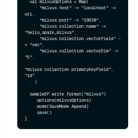
  val milvusOptions = Map(

      "milvus.host" -> "localhost" -> 
uri,

      "milvus.port" -> "19530",

      "milvus.collection.name" -> 
"hello_spark_milvus",

      "milvus.collection.vectorField" -
> "vec",

      "milvus.collection.vectorDim" -> 
"5",

"milvus.collection.primaryKeyField", 
"id"

    )

  sampleDF.write.format("milvus")

    .options(milvusOptions)

    .mode(SaveMode.Append)

    .save()
