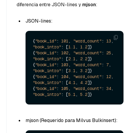
diferencia entre JSON-lines y
mjson
:
JSON-lines:
{
"book_id"
:
101
,
"word_count"
:
13
,
"book_intro"
:
[
1.1
,
1.2
]
}
{
"book_id"
:
102
,
"word_count"
:
25
,
"book_intro"
:
[
2.1
,
2.2
]
}
{
"book_id"
:
103
,
"word_count"
:
7
,
"book_intro"
:
[
3.1
,
3.2
]
}
{
"book_id"
:
104
,
"word_count"
:
12
,
"book_intro"
:
[
4.1
,
4.2
]
}
{
"book_id"
:
105
,
"word_count"
:
34
,
"book_intro"
:
[
5.1
,
5.2
]
}
mjson (Requerido para Milvus Bulkinsert):