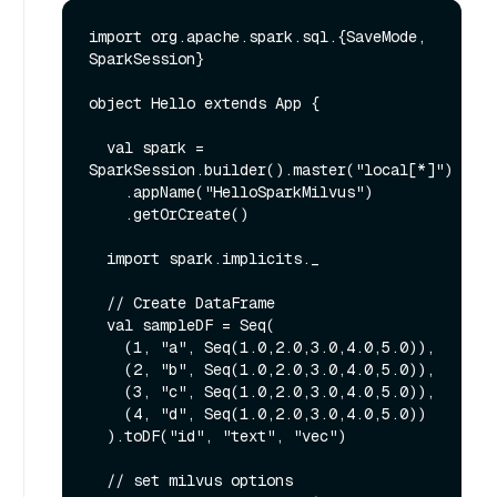
import org.apache.spark.sql.{SaveMode, 
SparkSession}

object Hello extends App {

  val spark = 
SparkSession.builder().master("local[*]")

    .appName("HelloSparkMilvus")

    .getOrCreate()

  import spark.implicits._

  // Create DataFrame

  val sampleDF = Seq(

    (1, "a", Seq(1.0,2.0,3.0,4.0,5.0)),

    (2, "b", Seq(1.0,2.0,3.0,4.0,5.0)),

    (3, "c", Seq(1.0,2.0,3.0,4.0,5.0)),

    (4, "d", Seq(1.0,2.0,3.0,4.0,5.0))

  ).toDF("id", "text", "vec")

  // set milvus options
