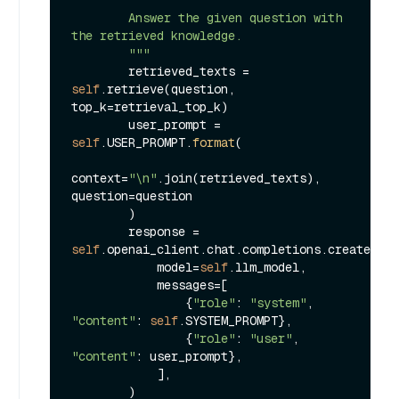
"""

        Answer the given question with 
the retrieved knowledge.

        """
        retrieved_texts = 
self
.retrieve(question, 
top_k=retrieval_top_k)

        user_prompt = 
self
.USER_PROMPT.
format
(

context=
"\n"
.join(retrieved_texts), 
question=question

        )

        response = 
self
.openai_client.chat.completions.create(

            model=
self
.llm_model,

            messages=[

                {
"role"
: 
"system"
, 
"content"
: 
self
.SYSTEM_PROMPT},

                {
"role"
: 
"user"
, 
"content"
: user_prompt},

            ],

        )
