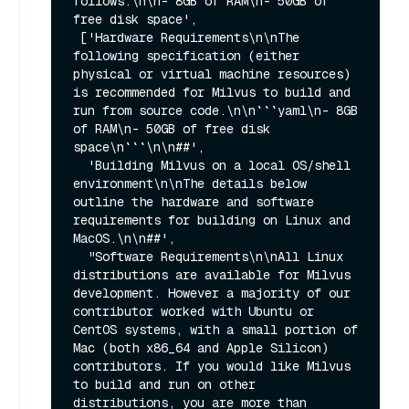
follows:\n\n- 8GB of RAM\n- 50GB of 
free disk space',

 ['Hardware Requirements\n\nThe 
following specification (either 
physical or virtual machine resources) 
is recommended for Milvus to build and 
run from source code.\n\n```yaml\n- 8GB 
of RAM\n- 50GB of free disk 
space\n```\n\n##',

  'Building Milvus on a local OS/shell 
environment\n\nThe details below 
outline the hardware and software 
requirements for building on Linux and 
MacOS.\n\n##',

  "Software Requirements\n\nAll Linux 
distributions are available for Milvus 
development. However a majority of our 
contributor worked with Ubuntu or 
CentOS systems, with a small portion of 
Mac (both x86_64 and Apple Silicon) 
contributors. If you would like Milvus 
to build and run on other 
distributions, you are more than 