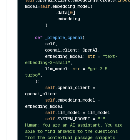
self
.openai_client.embeddings.create(
input
=tex
model=
self
.embedding_model)

            .data[
0
]

            .embedding

        )

def
_prepare_openai
(
        self,

        openai_client: OpenAI,

        embedding_model: 
str
 = 
"text-
embedding-3-small"
,

        llm_model: 
str
 = 
"gpt-3.5-
turbo"
,

):

self
.openai_client = 
openai_client

self
.embedding_model = 
embedding_model

self
.llm_model = llm_model

self
.SYSTEM_PROMPT = 
"""

Human: You are an AI assistant. You are 
able to find answers to the questions 
from the contextual passage snippets 