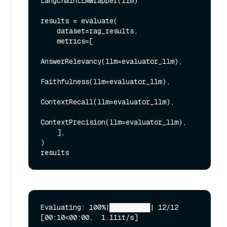
LangchainLLMWrapper(llm)

results = evaluate(

    dataset=rag_results,

    metrics=[

AnswerRelevancy(llm=evaluator_llm),

Faithfulness(llm=evaluator_llm),

ContextRecall(llm=evaluator_llm),

ContextPrecision(llm=evaluator_llm),

    ],

)

Evaluating: 100%|██████████| 12/12 
[00:10<00:00,  1.11it/s]
