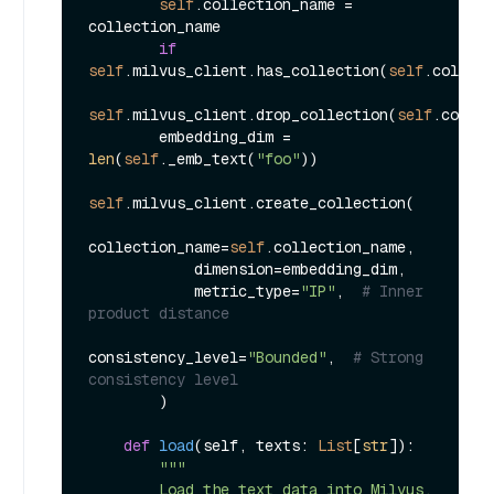
self
.collection_name = 
collection_name

if
self
.milvus_client.has_collection(
self
.collect
self
.milvus_client.drop_collection(
self
.collec
        embedding_dim = 
len
(
self
._emb_text(
"foo"
))

self
.milvus_client.create_collection(

collection_name=
self
.collection_name,

            dimension=embedding_dim,

            metric_type=
"IP"
,  
# Inner 
product distance
consistency_level=
"Bounded"
,  
# Strong 
consistency level
        )

def
load
(
self, texts: 
List
[
str
]
):

"""

        Load the text data into Milvus.
