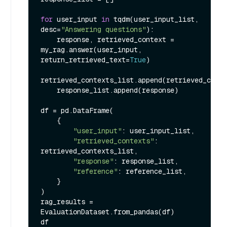
for
 user_input 
in
 tqdm(user_input_list, 
desc=
"Answering questions"
):

    response, retrieved_context = 
my_rag.answer(user_input, 
return_retrieved_text=
True
)

retrieved_contexts_list.append(retrieved_conte
    response_list.append(response)

df = pd.DataFrame(

    {

"user_input"
: user_input_list,

"retrieved_contexts"
: 
retrieved_contexts_list,

"response"
: response_list,

"reference"
: reference_list,

    }

)

rag_results = 
EvaluationDataset.from_pandas(df)
