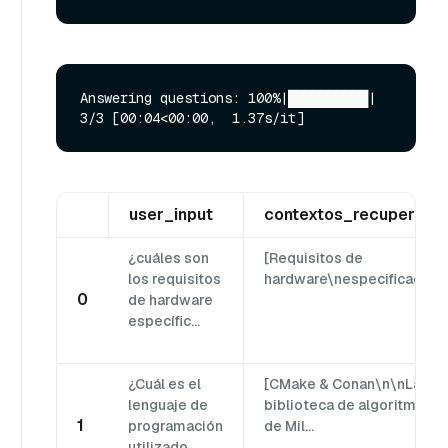
Answering questions: 100%|██████████| 
user_input
contextos_recuperado
¿cuáles son
[Requisitos de
los requisitos
hardware\nespecificaci...
0
de hardware
específic...
¿Cuál es el
[CMake & Conan\n\nLa
lenguaje de
biblioteca de algoritmos
1
programación
de Mil...
utilizado...