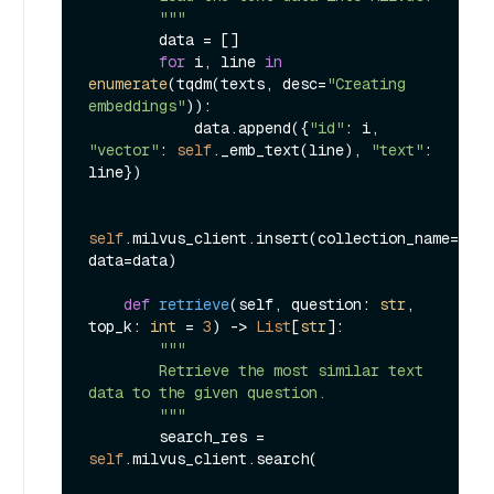
        """
        data = []

for
 i, line 
in
enumerate
(tqdm(texts, desc=
"Creating 
embeddings"
)):

            data.append({
"id"
: i, 
"vector"
: 
self
._emb_text(line), 
"text"
: 
line})

self
.milvus_client.insert(collection_name=
self
data=data)

def
retrieve
(
self, question: 
str
, 
top_k: 
int
 = 
3
) -> 
List
[
str
]:

"""

        Retrieve the most similar text 
data to the given question.

        """
        search_res = 
self
.milvus_client.search(
