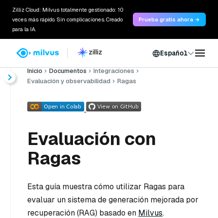
Zilliz Cloud: Milvus totalmente gestionado: 10
veces más rápido. Sin complicaciones. Creado
Prueba gratis ahora →
para la IA.
Español
Inicio
Documentos
Integraciones
Evaluación y observabilidad
Ragas
Evaluación con
Ragas
Esta guía muestra cómo utilizar Ragas para
evaluar un sistema de generación mejorada por
recuperación (RAG) basado en
Milvus
.