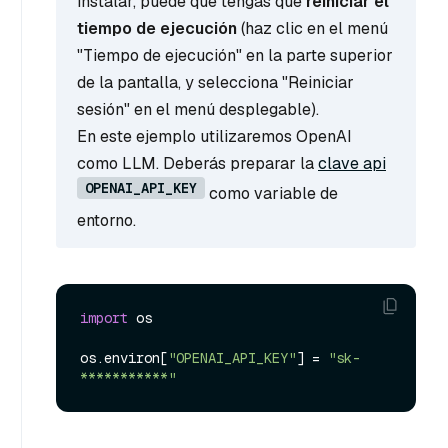
instalar, puede que tengas que
reiniciar el
tiempo de ejecución
(haz clic en el menú
"Tiempo de ejecución" en la parte superior
de la pantalla, y selecciona "Reiniciar
sesión" en el menú desplegable).
En este ejemplo utilizaremos OpenAI
como LLM. Deberás preparar la
clave api
OPENAI_API_KEY
como variable de
entorno.
import
 os

os.environ[
"OPENAI_API_KEY"
] = 
"sk-
***********"