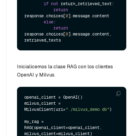
if
not
 return_retrieved_text:

return
response.choices[
0
].message.content

else
:

return
response.choices[
0
].message.content, 
Inicialicemos la clase RAG con los clientes
OpenAI y Milvus.
openai_client = OpenAI()

milvus_client = 
MilvusClient(uri=
"./milvus_demo.db"
)

my_rag = 
RAG(openai_client=openai_client, 