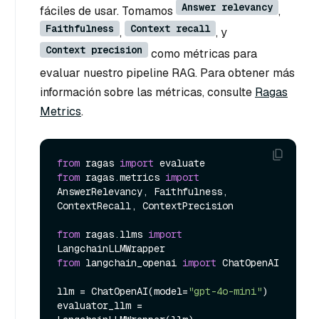
Answer relevancy
fáciles de usar. Tomamos
,
Faithfulness
Context recall
,
, y
Context precision
como métricas para
evaluar nuestro pipeline RAG. Para obtener más
información sobre las métricas, consulte
Ragas
Metrics
.
from
 ragas 
import
from
 ragas.metrics 
import
AnswerRelevancy, Faithfulness, 
ContextRecall, ContextPrecision

from
 ragas.llms 
import
from
 langchain_openai 
import
 ChatOpenAI

llm = ChatOpenAI(model=
"gpt-4o-mini"
)

evaluator_llm = 