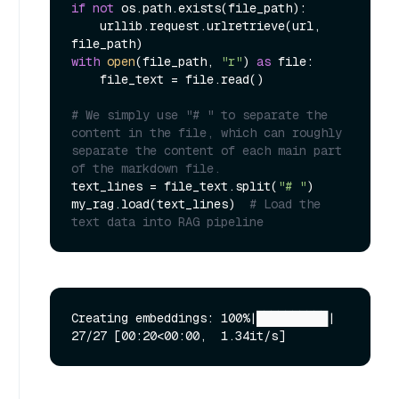
if
not
 os.path.exists(file_path):

    urllib.request.urlretrieve(url, 
with
open
(file_path, 
"r"
) 
as
 file:

    file_text = file.read()

# We simply use "# " to separate the 
content in the file, which can roughly 
separate the content of each main part 
of the markdown file.
text_lines = file_text.split(
"# "
)

my_rag.load(text_lines)  
# Load the 
text data into RAG pipeline
Creating embeddings: 100%|██████████| 