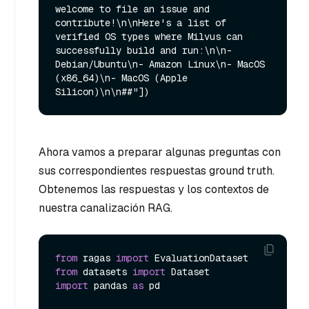
welcome to file an issue and 
contribute!\n\nHere's a list of 
verified OS types where Milvus can 
successfully build and run:\n\n- 
Debian/Ubuntu\n- Amazon Linux\n- MacOS 
(x86_64)\n- MacOS (Apple 
Ahora vamos a preparar algunas preguntas con
sus correspondientes respuestas ground truth.
Obtenemos las respuestas y los contextos de
nuestra canalización RAG.
from
 ragas 
import
from
 datasets 
import
import
 pandas 
as
 pd
