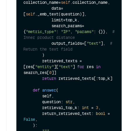
collection_name=
self
.collection_name,

            data=
[
self
._emb_text(question)],

            limit=top_k,

            search_params=
{
"metric_type"
: 
"IP"
, 
"params"
: {}},  
# 
Inner product distance
            output_fields=[
"text"
],  
# 
Return the text field
        )

        retrieved_texts = 
[res[
"entity"
][
"text"
] 
for
 res 
in
search_res[
0
]]

return
 retrieved_texts[:top_k]

def
answer
(
        self,

        question: 
str
,

        retrieval_top_k: 
int
 = 
3
,

        return_retrieved_text: 
bool
 = 
False
,

):
