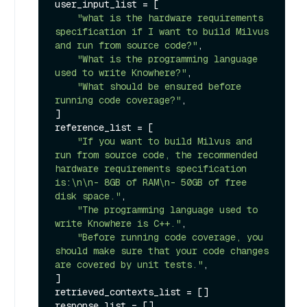
user_input_list = [

"what is the hardware requirements 
specification if I want to build Milvus 
and run from source code?"
,

"What is the programming language 
used to write Knowhere?"
,

"What should be ensured before 
running code coverage?"
,

]

reference_list = [

"If you want to build Milvus and 
run from source code, the recommended 
hardware requirements specification 
is:\n\n- 8GB of RAM\n- 50GB of free 
disk space."
,

"The programming language used to 
write Knowhere is C++."
,

"Before running code coverage, you 
should make sure that your code changes 
are covered by unit tests."
,

]

retrieved_contexts_list = []

response_list = []
