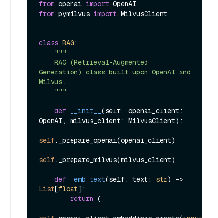
from
 openai 
import
from
 pymilvus 
import
 MilvusClient

class
RAG
:

"""

    RAG (Retrieval-Augmented 
Generation) class built upon OpenAI and 
Milvus.

    """
def
__init__
(
self, openai_client: 
OpenAI, milvus_client: MilvusClient
):

self
._prepare_openai(openai_client)

self
._prepare_milvus(milvus_client)

def
_emb_text
(
self, text: 
str
) -> 
List
[
float
]:

return
 (
