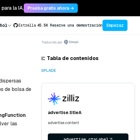
para la IA.
Prueba gratis ahora →
Empezar
ñol
Estrella
45.5K
Reserve una demostración
Traducido por
Tabla de contenidos
SPLADE
dispersas
s de bolsa de
advertise.titleA
ngFunction
.
lver las
advertise.content
.
advertise.ctaLabel