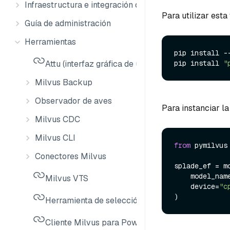
Infraestructura e integración de datos
Para utilizar esta
Guía de administración
Herramientas
pip install --
Attu (interfaz gráfica de usuario de Milvus)
pip install 
"
Milvus Backup
Observador de aves
Para instanciar l
Milvus CDC
Milvus CLI
from
 pymilvus
Conectores Milvus
splade_ef = m
    model_nam
Milvus VTS
    device=
"c
Herramienta de selección de tallas de Milvus
Cliente Milvus para PowerShell