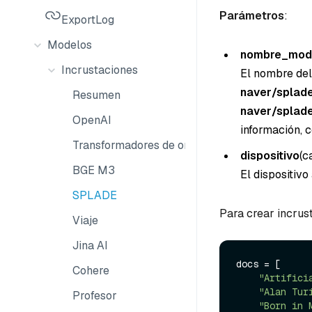
Parámetros
:
ExportLog
Modelos
nombre_mod
Incrustaciones
El nombre del
naver/splad
Resumen
naver/splade
OpenAI
información, 
Transformadores de oraciones
dispositivo
(c
BGE M3
El dispositivo 
SPLADE
Para crear incrus
Viaje
Jina AI
docs = [

Cohere
"Artifici
"Alan Tur
Profesor
"Born in 