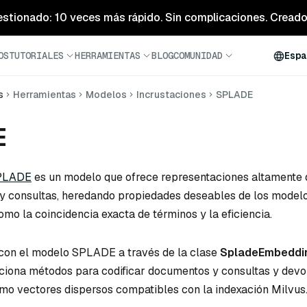
estionado: 10 veces más rápido. Sin complicaciones. Creado 
OS
TUTORIALES
HERRAMIENTAS
BLOG
COMUNIDAD
Espa
s
Herramientas
Modelos
Incrustaciones
SPLADE
E
PLADE
es un modelo que ofrece representaciones altamente 
y consultas, heredando propiedades deseables de los modelo
mo la coincidencia exacta de términos y la eficiencia.
 con el modelo SPLADE a través de la clase
SpladeEmbeddi
ciona métodos para codificar documentos y consultas y devo
mo vectores dispersos compatibles con la indexación Milvus