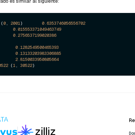
ado es similar al siguiente:
 (
0
, 
2001
)        
0.6353746056556702
      
0.015553371049463749
      
0.2756537199020386
       
0.1282549500465393
       
0.13133203983306885
       
2.8150033950805664
0522
 (
1
, 
30522
Re
Do