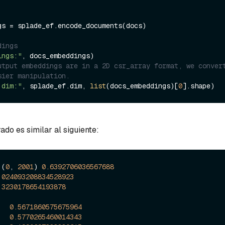
gs = splade_ef.encode_documents(docs)

dings
ings:"
utput embeddings are in a 2D csr_array format, we convert
sier manipulation.
 dim:"
, splade_ef.dim, 
list
(docs_embeddings)[
0
ado es similar al siguiente:
 (
0
, 
2001
) 
0.6392706036567688
.024093208834528923
.3230178654193878
   
0.5671860575675964
   
0.5770265460014343