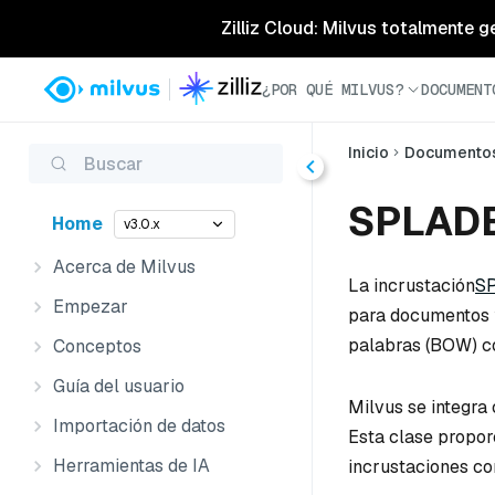
Zilliz Cloud: Milvus totalmente g
¿POR QUÉ MILVUS?
DOCUMENT
Inicio
Documento
Buscar
SPLAD
Home
v3.0.x
Acerca de Milvus
La incrustación
S
Empezar
para documentos 
palabras (BOW) co
Conceptos
Guía del usuario
Milvus se integra
Importación de datos
Esta clase propor
Herramientas de IA
incrustaciones co