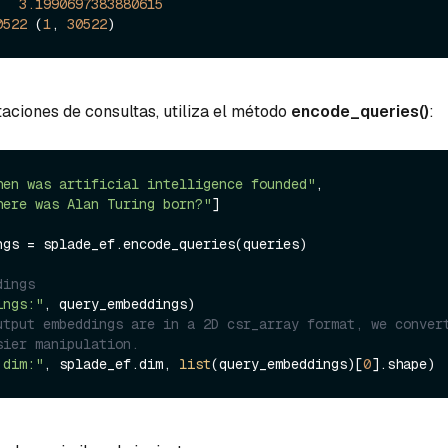
   
3.1990697383880615
0522
 (
1
, 
30522
taciones de consultas, utiliza el método
encode_queries()
:
hen was artificial intelligence founded"
, 

here was Alan Turing born?"
]

ngs = splade_ef.encode_queries(queries)

dings
ings:"
utput embeddings are in a 2D csr_array format, we convert
sier manipulation.
 dim:"
, splade_ef.dim, 
list
(query_embeddings)[
0