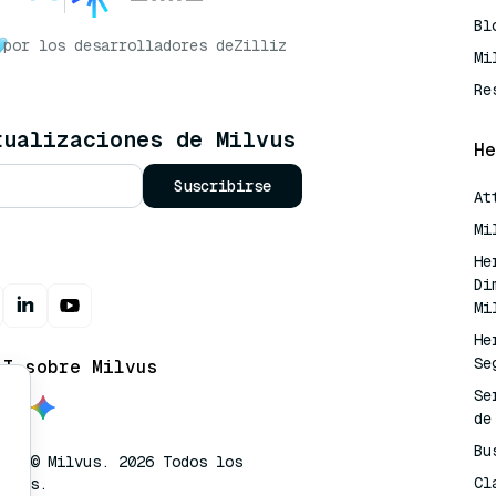
Bl
por los desarrolladores de
Zilliz
Mi
Re
tualizaciones de Milvus
He
Suscribirse
At
Mi
He
Di
Mi
He
Se
AI sobre Milvus
Se
de
Bu
tor © Milvus. 2026 Todos los
Cl
vados.