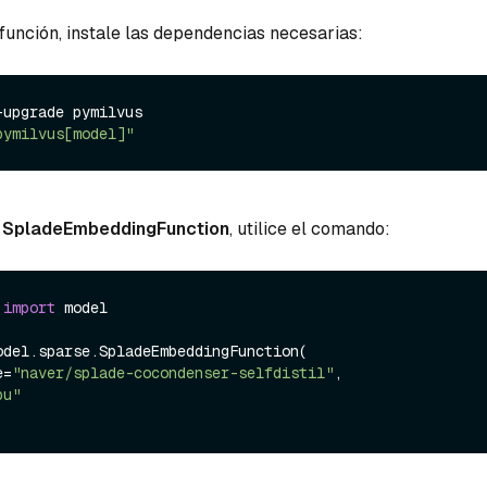
 función, instale las dependencias necesarias:
upgrade pymilvus

pymilvus[model]"
a
SpladeEmbeddingFunction
, utilice el comando:
 
import
 model

odel.sparse.SpladeEmbeddingFunction(

e=
"naver/splade-cocondenser-selfdistil"
, 

pu"