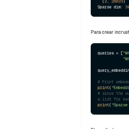
  (
2
, 
28639
) 
Sparse dim: 
3
Para crear incrus
queries = [
"W
"W
query_embeddi
# Print embed
print
(
"Embedd
# since the o
a list for ea
print
(
"Sparse