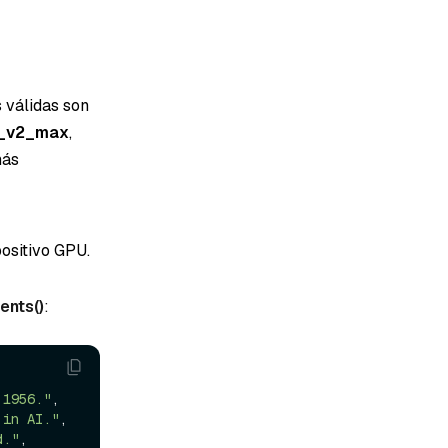
 válidas son
e_v2_max
,
más
ositivo GPU.
nts()
:
 1956."
,

 in AI."
,

d."
,
