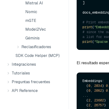
Mistral AI
]

Nomic
docs_embeddin
mGTE
# Print embed
print
(
"Embedd
Model2Vec
# since the o
a list for ea
Géminis
print
(
"Sparse
Reclasificadores
SDK Code Helper (MCP)
El resultado esper
Integraciones
Tutoriales
Embeddings:  
Preguntas frecuentes
  (
0
, 
2034
) 
0
API Reference
  (
0
, 
2082
) 
0
...

  (
2
, 
23602
) 
  (
2
, 
26757
) 