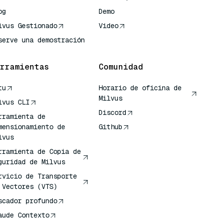
og
Demo
lvus Gestionado
Video
serve una demostración
rramientas
Comunidad
tu
Horario de oficina de
Milvus
lvus CLI
Discord
rramienta de
mensionamiento de
Github
lvus
rramienta de Copia de
guridad de Milvus
rvicio de Transporte
 Vectores (VTS)
scador profundo
aude Contexto