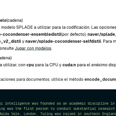
elo
(cadena
)
 modelo SPLADE a utilizar para la codificación. Las opciones
e-cocondenser-ensembledistil
(por defecto),
naver/splad
_v2_distil
y
naver/splade-cocondenser-selfdistil
. Para 
consulte
Jugar con modelos
.
adena
)
a utilizar, con
cpu
para la CPU y
cuda:n
para el enésimo disp
taciones para documentos, utilice el método
encode_docume
al intelligence was founded as an academic discipline in
ing was the first person to conduct substantial research
Maida Vale, London, Turing was raised in southern Englan