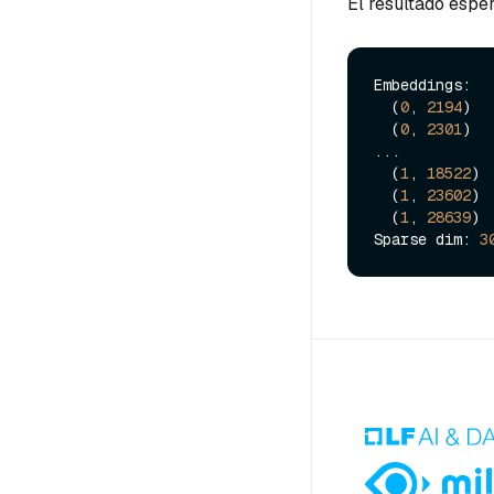
El resultado esper
Embeddings:  
  (
0
, 
2194
)  
  (
0
, 
2301
)  
...

  (
1
, 
18522
) 
  (
1
, 
23602
) 
  (
1
, 
28639
) 
Sparse dim: 
3